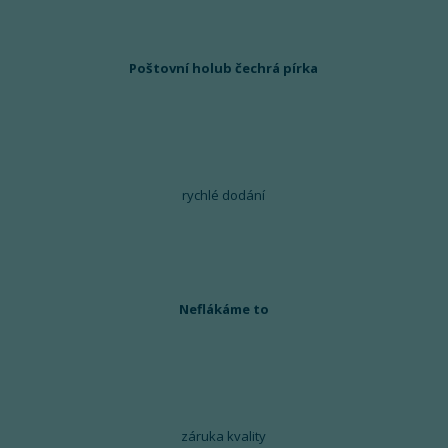
Poštovní holub čechrá pírka
rychlé dodání
Neflákáme to
záruka kvality