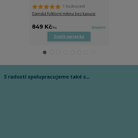
1 hodnocení
Dámská folklorní mikina bez kapuce
Dětské body s
849 Kč
279 Kč
/
ks
Skladem
/
ks
Zvolit variantu
Zv
S radostí spolupracujeme také s...