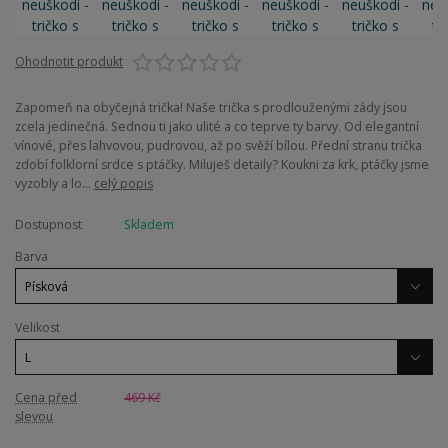
Ohodnotit produkt
Zapomeň na obyčejná trička! Naše trička s prodlouženými zády jsou
zcela jedinečná. Sednou ti jako ulité a co teprve ty barvy. Od elegantní
vínové, přes lahvovou, pudrovou, až po svěží bílou. Přední stranu trička
zdobí folklorní srdce s ptáčky. Miluješ detaily? Koukni za krk, ptáčky jsme
vyzobly a lo...
celý popis
Dostupnost
Skladem
Barva
Velikost
Cena před
469 Kč
slevou