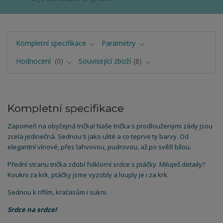
Kompletní specifikace
Parametry
Hodnocení
0
Související zboží
8
Kompletní specifikace
Zapomeň na obyčejná trička! Naše trička s prodlouženými zády jsou
zcela jedinečná. Sednou ti jako ulité a co teprve ty barvy. Od
elegantní vínové, přes lahvovou, pudrovou, až po svěží bílou.
Přední stranu trička zdobí folklorní srdce s ptáčky. Miluješ detaily?
Koukni za krk, ptáčky jsme vyzobly a louply je i za krk.
Sednou k riflím, kraťasům i sukni.
Srdce na srdce!