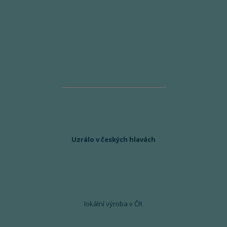
Uzrálo v českých hlavách
lokální výroba v ČR