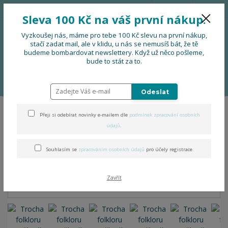
776 724 751
CZK
Sleva 100 Kč na váš první nákup.
0
0 Kč
Vyzkoušej nás, máme pro tebe 100 Kč slevu na první nákup,
stačí zadat mail, ale v klidu, u nás se nemusíš bát, že tě
budeme bombardovat newslettery. Když už něco pošleme,
Menu
bude to stát za to.
Úvod
OBLEČENÍ
Trocha folkloru neuškodí - tričko s prodlouženými
zády
Odeslat
Přeji si odebírat novinky e-mailem dle
podmínek zpracování osobních
Trocha folkloru neuškodí -
údajů
.
tričko s prodlouženými zády
Souhlasím se
zpracováním osobních údajů
pro účely registrace.
Zavřít