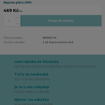
Nejsme plátci DPH
469 Kč
/
ks
Přidat do košíku
Číslo produktu:
MP003/18
Termín odeslání:
3 až 8 pracovních dnů
ruční výroba ze Slovácka
šijeme pro Vás funkční doplňky, tiskneme na oblečení
TuTu se neokouká
styl, co jinde nekoupíte
je to u vás cobydup
máme našito na skladě
šijeme i na zakázku
ať je váš soubor originální