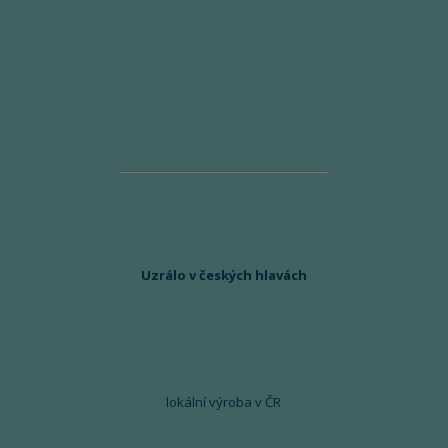
Uzrálo v českých hlavách
lokální výroba v ČR