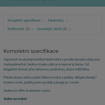
Kompletní specifikace
Parametry
Hodnocení
0
Související zboží
8
Kompletní specifikace
Zapomeň na obyčejná trička! Naše trička s prodlouženými zády jsou
zcela jedinečná. Sednou ti jako ulité a co teprve ty barvy. Od
elegantní vínové, přes lahvovou, pudrovou, až po svěží bílou.
Přední stranu trička zdobí folklorní srdce s ptáčky. Miluješ detaily?
Koukni za krk, ptáčky jsme vyzobly a louply je i za krk.
Sednou k riflím, kraťasům i sukni.
Srdce na srdce!