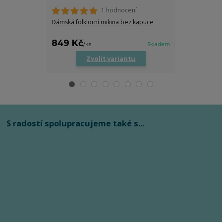
1 hodnocení
Dámská folklorní mikina bez kapuce
Dětské body s
849 Kč
279 Kč
/
ks
Skladem
/
ks
Zvolit variantu
Zv
S radostí spolupracujeme také s...