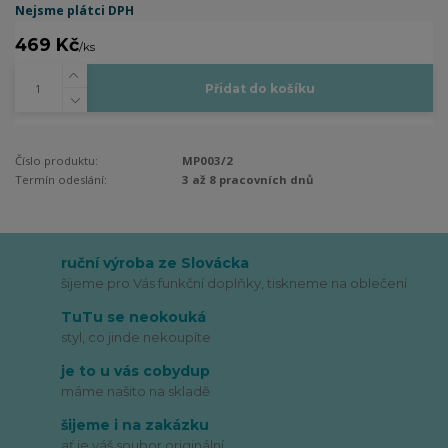
Nejsme plátci DPH
469 Kč
/
ks
Přidat do košíku
Číslo produktu:
MP003/2
Termín odeslání:
3 až 8 pracovních dnů
ruční výroba ze Slovácka
šijeme pro Vás funkční doplňky, tiskneme na oblečení
TuTu se neokouká
styl, co jinde nekoupíte
je to u vás cobydup
máme našito na skladě
šijeme i na zakázku
ať je váš soubor originální