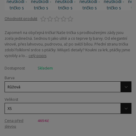
Ohodnotit produkt
Zapomeň na obyčejná trička! Naše trička s prodlouženými zády jsou
zcela jedinečná. Sednou ti jako ulité a co teprve ty barvy. Od elegantní
vínové, přes lahvovou, pudrovou, až po svěží bílou. Přední stranu trička
zdobí folklorní srdce s ptáčky. Miluješ detaily? Koukni za krk, ptáčky jsme
vyzobly a lo...
celý popis
Dostupnost
Skladem
Barva
Velikost
Cena před
469 Kč
slevou