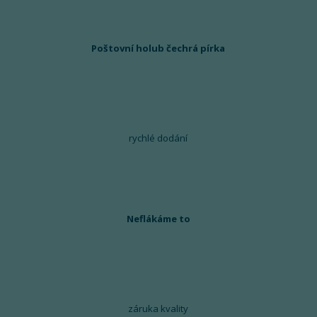
Poštovní holub čechrá pírka
rychlé dodání
Neflákáme to
záruka kvality