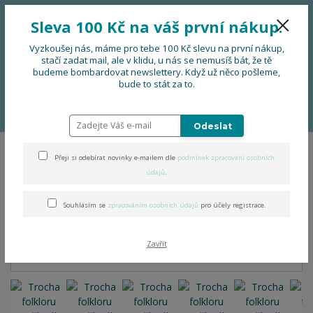
776 724 751
CZK
Sleva 100 Kč na váš první nákup.
0
0 Kč
Vyzkoušej nás, máme pro tebe 100 Kč slevu na první nákup,
stačí zadat mail, ale v klidu, u nás se nemusíš bát, že tě
budeme bombardovat newslettery. Když už něco pošleme,
Menu
bude to stát za to.
Úvod
OBLEČENÍ
Trocha folkloru neuškodí - tričko s prodlouženými
zády
Odeslat
Přeji si odebírat novinky e-mailem dle
podmínek zpracování osobních
Trocha folkloru neuškodí -
údajů
.
tričko s prodlouženými zády
Souhlasím se
zpracováním osobních údajů
pro účely registrace.
Zavřít