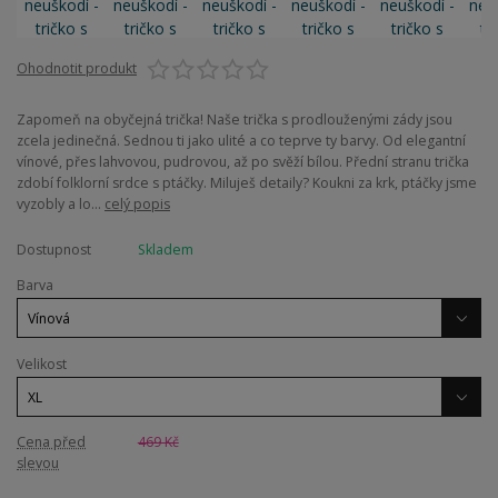
Ohodnotit produkt
Zapomeň na obyčejná trička! Naše trička s prodlouženými zády jsou
zcela jedinečná. Sednou ti jako ulité a co teprve ty barvy. Od elegantní
vínové, přes lahvovou, pudrovou, až po svěží bílou. Přední stranu trička
zdobí folklorní srdce s ptáčky. Miluješ detaily? Koukni za krk, ptáčky jsme
vyzobly a lo...
celý popis
Dostupnost
Skladem
Barva
Velikost
Cena před
469 Kč
slevou