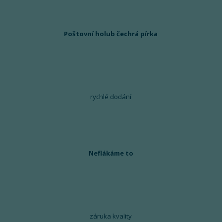
Poštovní holub čechrá pírka
rychlé dodání
Neflákáme to
záruka kvality