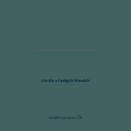
Uzrálo v českých hlavách
lokální výroba v ČR