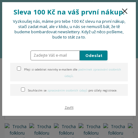
776 724 751
CZK
Sleva 100 Kč na váš první nákup.
0
0 Kč
Vyzkoušej nás, máme pro tebe 100 Kč slevu na první nákup,
stačí zadat mail, ale v klidu, u nás se nemusíš bát, že tě
budeme bombardovat newslettery. Když už něco pošleme,
Menu
bude to stát za to.
Úvod
OBLEČENÍ
Trocha folkloru neuškodí - tričko s prodlouženými
zády
Odeslat
Přeji si odebírat novinky e-mailem dle
podmínek zpracování osobních
Trocha folkloru neuškodí -
údajů
.
tričko s prodlouženými zády
Souhlasím se
zpracováním osobních údajů
pro účely registrace.
Zavřít