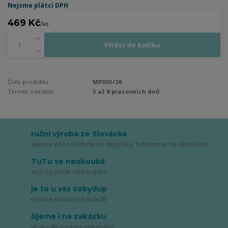
Nejsme plátci DPH
469 Kč
/
ks
Přidat do košíku
Číslo produktu:
MP003/26
Termín odeslání:
3 až 8 pracovních dnů
ruční výroba ze Slovácka
šijeme pro Vás funkční doplňky, tiskneme na oblečení
TuTu se neokouká
styl, co jinde nekoupíte
je to u vás cobydup
máme našito na skladě
šijeme i na zakázku
ať je váš soubor originální