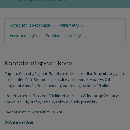
Kompletní specifikace
Parametry
Hodnocení
0
Související zboží
8
Kompletní specifikace
Zapomeň na obyčejná trička! Naše trička s prodlouženými zády jsou
zcela jedinečná. Sednou ti jako ulité a co teprve ty barvy. Od
elegantní vínové, přes lahvovou, pudrovou, až po svěží bílou.
Přední stranu trička zdobí folklorní srdce s ptáčky. Miluješ detaily?
Koukni za krk, ptáčky jsme vyzobly a louply je i za krk.
Sednou k riflím, kraťasům i sukni.
Srdce na srdce!