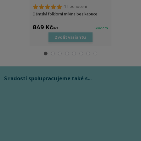
1 hodnocení
Dámská folklorní mikina bez kapuce
Dětské body s
849 Kč
279 Kč
/
ks
Skladem
/
ks
Zvolit variantu
Zv
S radostí spolupracujeme také s...