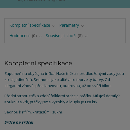
Kompletní specifikace
Parametry
Hodnocení
0
Související zboží
8
Kompletní specifikace
Zapomeň na obyčejná trička! Naše trička s prodlouženými zády jsou
zcela jedinečná. Sednou ti jako ulité a co teprve ty barvy. Od
elegantní vínové, přes lahvovou, pudrovou, až po svěží bílou.
Přední stranu trička zdobí folklorní srdce s ptáčky. Miluješ detaily?
Koukni za krk, ptáčky jsme vyzobly a louply je i za krk.
Sednou k riflím, kraťasům i sukni.
Srdce na srdce!