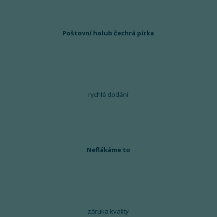
Poštovní holub čechrá pírka
rychlé dodání
Neflákáme to
záruka kvality