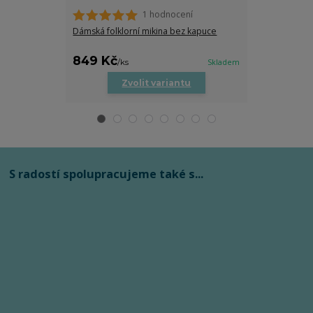
1 hodnocení
Dámská folklorní mikina bez kapuce
Dětské body s
849 Kč
279 Kč
/
ks
Skladem
/
ks
Zvolit variantu
Zv
S radostí spolupracujeme také s...