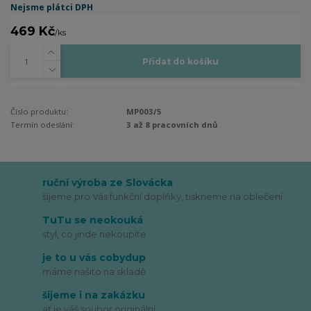
Nejsme plátci DPH
469 Kč
/
ks
Přidat do košíku
Číslo produktu:
MP003/5
Termín odeslání:
3 až 8 pracovních dnů
ruční výroba ze Slovácka
šijeme pro Vás funkční doplňky, tiskneme na oblečení
TuTu se neokouká
styl, co jinde nekoupíte
je to u vás cobydup
máme našito na skladě
šijeme i na zakázku
ať je váš soubor originální