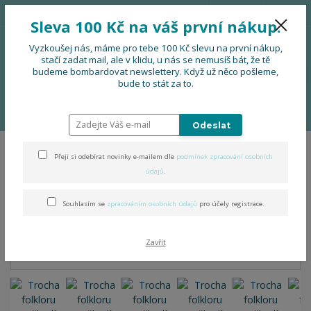
776 724 751
CZK
Sleva 100 Kč na váš první nákup.
0
0 Kč
Vyzkoušej nás, máme pro tebe 100 Kč slevu na první nákup,
stačí zadat mail, ale v klidu, u nás se nemusíš bát, že tě
budeme bombardovat newslettery. Když už něco pošleme,
Menu
bude to stát za to.
Úvod
OBLEČENÍ
Trocha folkloru neuškodí - tričko s prodlouženými
zády
Odeslat
Přeji si odebírat novinky e-mailem dle
podmínek zpracování osobních
Trocha folkloru neuškodí -
údajů
.
tričko s prodlouženými zády
Souhlasím se
zpracováním osobních údajů
pro účely registrace.
Zavřít