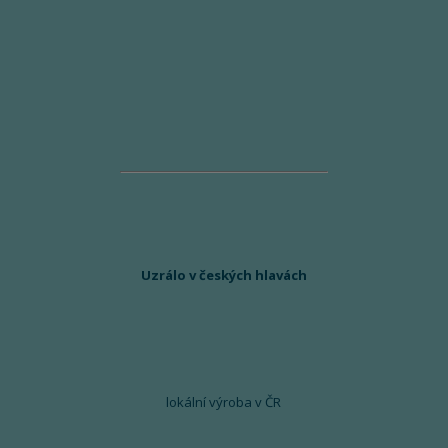
Uzrálo v českých hlavách
lokální výroba v ČR