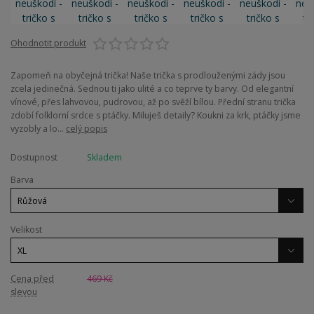
Ohodnotit produkt
Zapomeň na obyčejná trička! Naše trička s prodlouženými zády jsou
zcela jedinečná. Sednou ti jako ulité a co teprve ty barvy. Od elegantní
vínové, přes lahvovou, pudrovou, až po svěží bílou. Přední stranu trička
zdobí folklorní srdce s ptáčky. Miluješ detaily? Koukni za krk, ptáčky jsme
vyzobly a lo...
celý popis
Dostupnost
Skladem
Barva
Velikost
Cena před
469 Kč
slevou