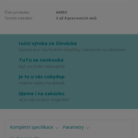
Číslo produktu:
A0053
Termín odeslání:
3 až 8 pracovních dnů
ruční výroba ze Slovácka
šijeme pro Vás funkční doplňky, tiskneme na oblečení
TuTu se neokouká
styl, co jinde nekoupíte
je to u vás cobydup
máme našito na skladě
šijeme i na zakázku
ať je váš soubor originální
Kompletní specifikace
Parametry