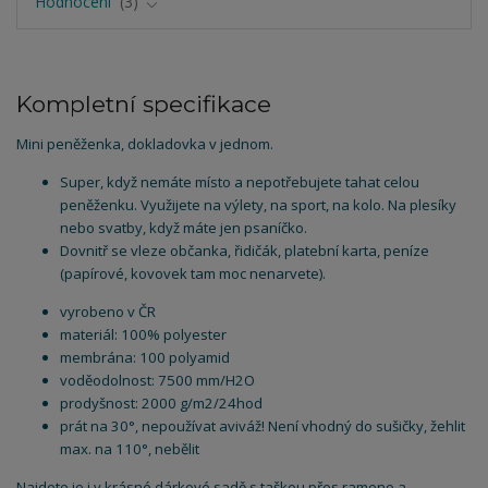
Hodnocení
3
Kompletní specifikace
Mini peněženka, dokladovka v jednom.
Super, když nemáte místo a nepotřebujete tahat celou
peněženku. Využijete na výlety, na sport, na kolo. Na plesíky
nebo svatby, když máte jen psaníčko.
Dovnitř se vleze občanka, řidičák, platební karta, peníze
(papírové, kovovek tam moc nenarvete).
vyrobeno v ČR
materiál: 100% polyester
membrána: 100 polyamid
voděodolnost: 7500 mm/H2O
prodyšnost: 2000 g/m2/24hod
prát na 30°, nepoužívat aviváž! Není vhodný do sušičky, žehlit
max. na 110°, nebělit
Najdete je i v krásné dárkové sadě s taškou přes rameno a