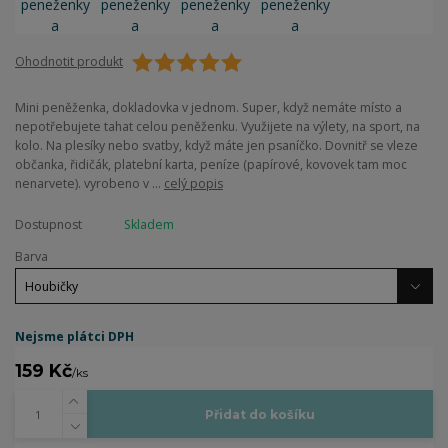
Ohodnotit produkt
Mini peněženka, dokladovka v jednom. Super, když nemáte místo a
nepotřebujete tahat celou peněženku. Využijete na výlety, na sport, na
kolo. Na plesíky nebo svatby, když máte jen psaníčko. Dovnitř se vleze
občanka, řidičák, platební karta, peníze (papírové, kovovek tam moc
nenarvete). vyrobeno v ...
celý popis
Dostupnost
Skladem
Barva
Nejsme plátci DPH
159 Kč
/
ks
Přidat do košíku