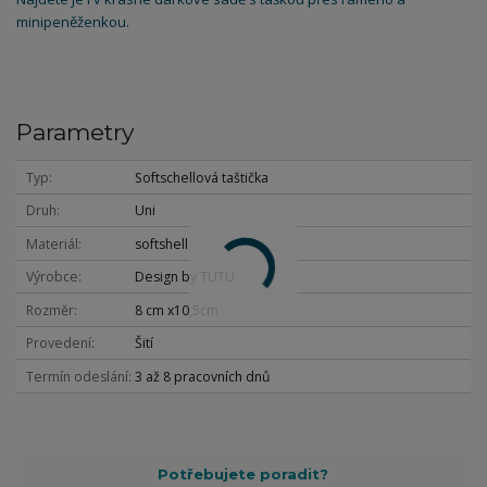
minipeněženkou.
Parametry
Typ
Softschellová taštička
Druh
Uni
Materiál
softshell
Výrobce
Design by TUTU
Rozměr
8 cm x10,5cm
Provedení
Šití
Termín odeslání
3 až 8 pracovních dnů
Potřebujete poradit?