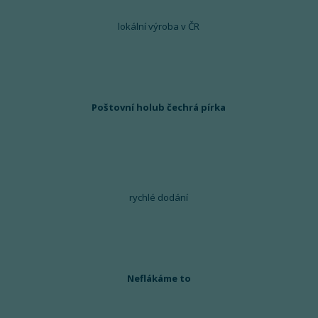
lokální výroba v ČR
Poštovní holub čechrá pírka
rychlé dodání
Neflákáme to