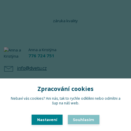
záruka kvality
Anna a Kristýna
776 724 751
info@dvetu.cz
Zpracování cookies
Nebaví vás cookies? Ani nás, tak to rychle odklikni nebo odmítni a
šup na náš web.
Upravit sběr cookies.
Nastavení
Souhlasím
TuTu 2024 © Všechna práva vyhrazena