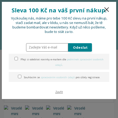
776 724 751
CZK
Sleva 100 Kč na váš první nákup.
0
0 Kč
Vyzkoušej nás, máme pro tebe 100 Kč slevu na první nákup,
stačí zadat mail, ale v klidu, u nás se nemusíš bát, že tě
budeme bombardovat newslettery. Když už něco pošleme,
Menu
bude to stát za to.
Úvod
DOPLŇKY
Funkční tašky, ledvinky, mobilbagy a minipeněženky
Veselé mini peneženky a dokladovka v jednom
Odeslat
Přeji si odebírat novinky e-mailem dle
podmínek zpracování osobních
Veselé mini peneženky a
údajů
.
dokladovka v jednom
Souhlasím se
zpracováním osobních údajů
pro účely registrace.
Zavřít