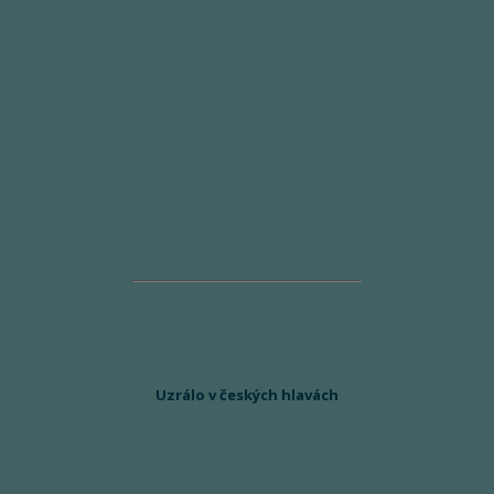
Uzrálo v českých hlavách