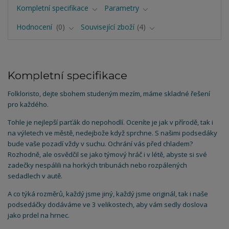
Kompletní specifikace
Parametry
Hodnocení
0
Související zboží
4
Kompletní specifikace
Folkloristo, dejte sbohem studeným mezím, máme skladné řešení
pro každého.
Tohle je nejlepší parťák do nepohodlí. Oceníte je jak v přírodě, tak i
na výletech ve městě, nedejbože když sprchne. S našimi podsedáky
bude vaše pozadí vždy v suchu. Ochrání vás před chladem?
Rozhodně, ale osvědčil se jako týmový hráč i v létě, abyste si své
zadečky nespálili na horkých tribunách nebo rozpálených
sedadlech v autě.
A co týká rozměrů, každý jsme jiný, každý jsme originál, tak i naše
podsedáčky dodáváme ve 3 velikostech, aby vám sedly doslova
jako prdel na hrnec.