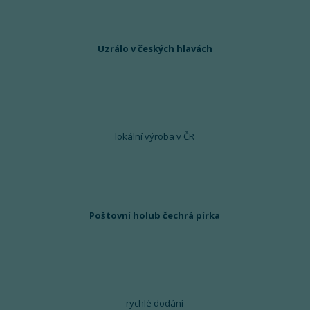
Uzrálo v českých hlavách
lokální výroba v ČR
Poštovní holub čechrá pírka
rychlé dodání