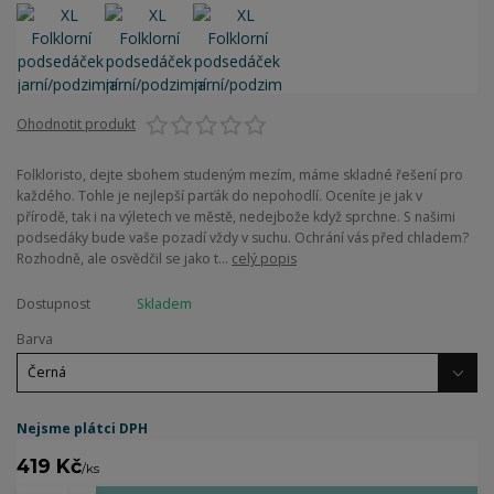
Ohodnotit produkt
Folkloristo, dejte sbohem studeným mezím, máme skladné řešení pro
každého. Tohle je nejlepší parťák do nepohodlí. Oceníte je jak v
přírodě, tak i na výletech ve městě, nedejbože když sprchne. S našimi
podsedáky bude vaše pozadí vždy v suchu. Ochrání vás před chladem?
Rozhodně, ale osvědčil se jako t...
celý popis
Dostupnost
Skladem
Barva
Nejsme plátci DPH
419 Kč
/
ks