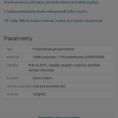
Hravě se vlezou do kapsy, protože místa není nikdy nazbyt.
S našimi podsedáky bude vaše pozadí vždy v suchu.
TIP: Vaše děti ho budou milovat, známe to z vlastní zkušenosti.
Parametry
Typ
Podsedáček jarní/podzimní
Materiál
100% polyester + TPU membrána (10000/3000)
Údržba
Prát na 30°C, nebělit, nesušit v sušičce, nežehlit,
nečistit chemicky
Rozměr
35cm x 50cm
Termín odeslání
3 až 8 pracovních dnů
Gramáž
320g/m2
Potřebujete poradit?