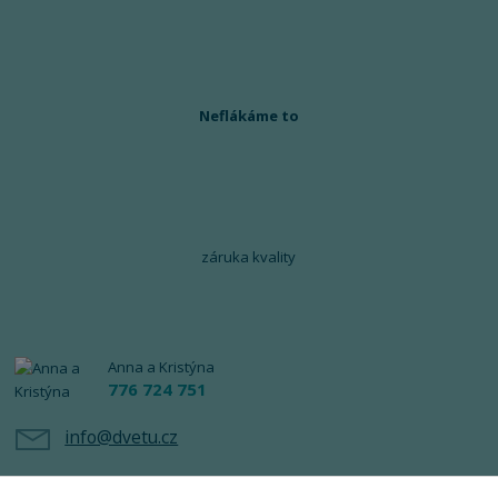
Neflákáme to
záruka kvality
Anna a Kristýna
776 724 751
info@dvetu.cz