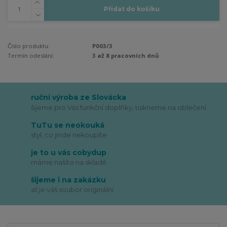
Přidat do košíku
Číslo produktu:
P003/3
Termín odeslání:
3 až 8 pracovních dnů
ruční výroba ze Slovácka
šijeme pro Vás funkční doplňky, tiskneme na oblečení
TuTu se neokouká
styl, co jinde nekoupíte
je to u vás cobydup
máme našito na skladě
šijeme i na zakázku
ať je váš soubor originální