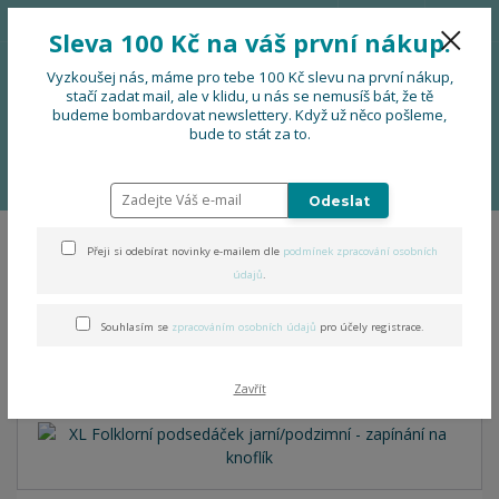
776 724 751
CZK
Sleva 100 Kč na váš první nákup.
0
0 Kč
Vyzkoušej nás, máme pro tebe 100 Kč slevu na první nákup,
stačí zadat mail, ale v klidu, u nás se nemusíš bát, že tě
budeme bombardovat newslettery. Když už něco pošleme,
Menu
bude to stát za to.
Úvod
DOPLŇKY
Podsedáčky
XL Folklorní podsedáček
jarní/podzimní - zapínání na knoflík
Odeslat
Přeji si odebírat novinky e-mailem dle
podmínek zpracování osobních
XL Folklorní podsedáček
údajů
.
jarní/podzimní - zapínání na
Souhlasím se
zpracováním osobních údajů
pro účely registrace.
knoflík
Zavřít