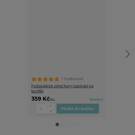
1 hodnocení
Hřejivý podse
(zapínání na g
Podsedáček zimní hory (zapínání na
knoflík)
359 Kč
359 Kč
/
ks
Skladem
/
ks
Přidat do košíku