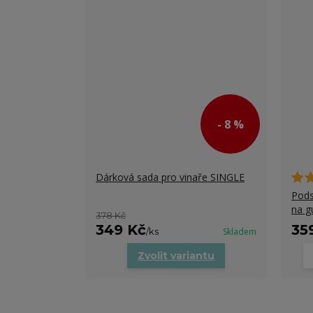
- 8 %
Dárková sada pro vinaře SINGLE
Pods
na g
378 Kč
349 Kč
35
/
ks
Skladem
Zvolit variantu