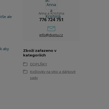
Anna a Kristýna
 Vše ale
776 724 751
info@dvetu.cz
ak aby
Zboží zařazeno v
kategoriích
DOPLŇKY
Koštovky na víno a dárkové
sady