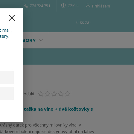
776 724 751
CZK
Přihlášení
0
ks
za
0 Kč
t
 mail,
tery.
VALY, SOUBORY
Ohodnotit produkt
Designová taška na víno + dvě koštovky s
obalem
Krásný dárek pro všechny milovníky vína. V
dárkovém balení najdete designový obal na lahev