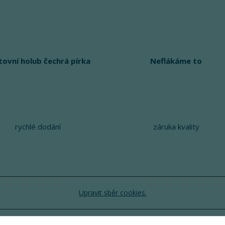
tovní holub čechrá pírka
Neflákáme to
rychlé dodání
záruka kvality
Upravit sběr cookies.