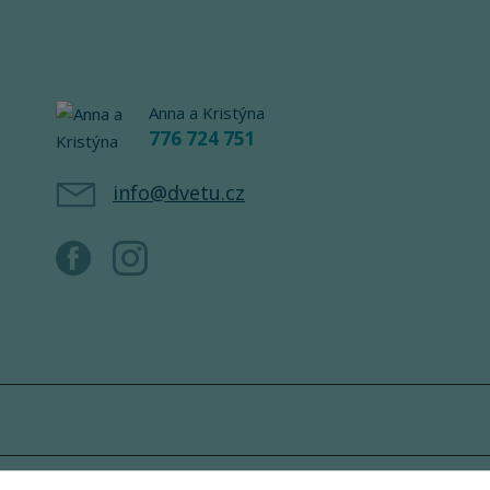
Anna a Kristýna
776 724 751
info@dvetu.cz