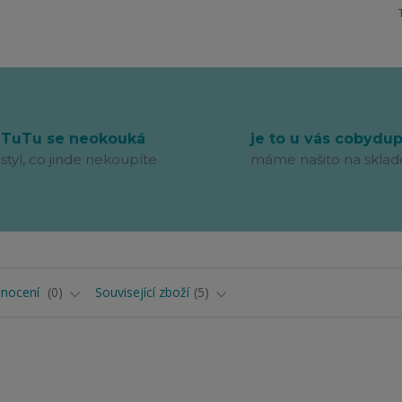
TuTu se neokouká
je to u vás cobydu
styl, co jinde nekoupíte
máme našito na sklad
nocení
0
Související zboží
5