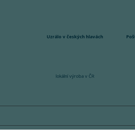
Uzrálo v českých hlavách
Poš
lokální výroba v ČR