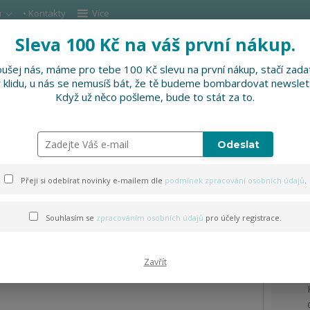
u
• Kontakty
Více
Sleva 100 Kč na váš první nákup.
Hleda
ušej nás, máme pro tebe 100 Kč slevu na první nákup, stačí zadat
v klidu, u nás se nemusíš bát, že tě budeme bombardovat newslet
DOPLŇKY
SLEVNĚNO
PRO FIRMY, FESTI
Když už něco pošleme, bude to stát za to.
Odeslat
naře DUO
Přeji si odebírat novinky e-mailem dle
podmínek zpracování osobních údajů
.
Souhlasím se
zpracováním osobních údajů
pro účely registrace.
Zavřít