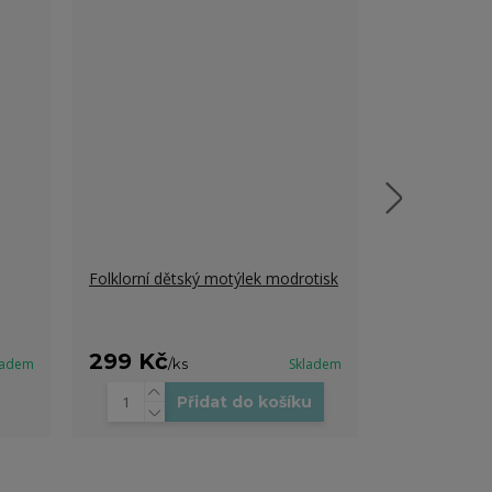
Folklorní dětský motýlek modrotisk
Folklorní dět
299 Kč
299 Kč
ladem
/
ks
Skladem
/
k
Přidat do košíku