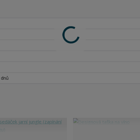
h dnů