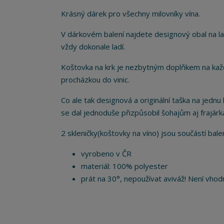
Krásný dárek pro všechny milovníky vína.
V dárkovém balení najdete designový obal na la
vždy dokonale ladí.
Koštovka na krk je nezbytným doplňkem na každ
procházkou do vinic.
Co ale tak designová a originální taška na jedn
se dal jednoduše přizpůsobil šohajům aj frajár
2 skleničky(koštovky na víno) jsou součástí bale
vyrobeno v ČR
materiál: 100% polyester
prát na 30°, nepoužívat aviváž! Není vhodn