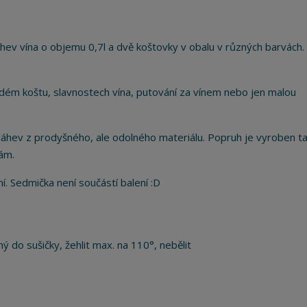
hev vína o objemu 0,7l a dvě koštovky v obalu v různých barvách.
ém koštu, slavnostech vína, putování za vínem nebo jen malou
u láhev z prodyšného, ale odolného materiálu. Popruh je vyroben t
kám.
ní. Sedmička není součástí balení :D
ý do sušičky, žehlit max. na 110°, nebělit