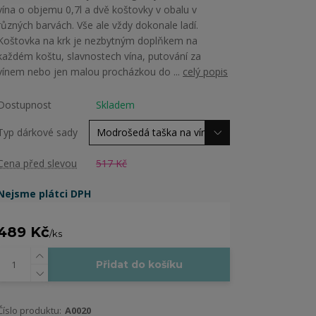
vína o objemu 0,7l a dvě koštovky v obalu v
různých barvách. Vše ale vždy dokonale ladí.
Koštovka na krk je nezbytným doplňkem na
každém koštu, slavnostech vína, putování za
vínem nebo jen malou procházkou do ...
celý popis
Dostupnost
Skladem
Typ dárkové sady
Cena před slevou
517 Kč
Nejsme plátci DPH
489 Kč
/
ks
Přidat do košíku
Číslo produktu:
A0020