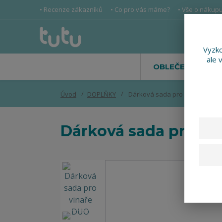
• Recenze zákazníků
• Co pro vás máme?
• Vše o nákup
Vyzko
ale 
OBLEČENÍ
Úvod
DOPLŇKY
Dárková sada pro vinaře DUO
Dárková sada pro vi