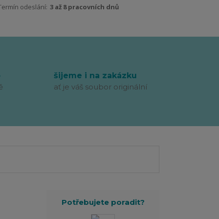
Termín odeslání:
3 až 8 pracovních dnů
p
šijeme i na zakázku
ě
ať je váš soubor originální
Potřebujete poradit?