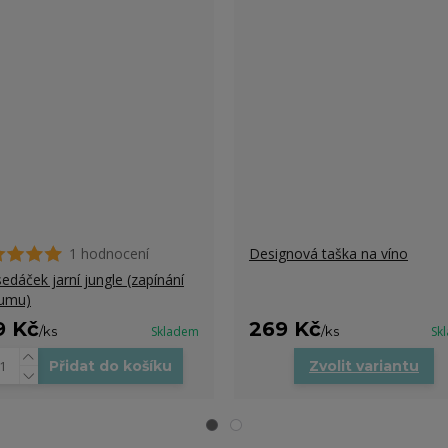
1 hodnocení
Designová taška na víno
edáček jarní jungle (zapínání
umu)
9 Kč
269 Kč
/
ks
Skladem
/
ks
Sk
Přidat do košíku
Zvolit variantu