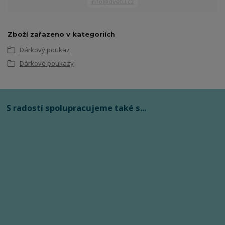
info@dvetu.cz
Zboží zařazeno v kategoriích
Dárkový poukaz
Dárkové poukazy
S radostí spolupracujeme také s...