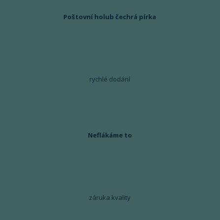
Poštovní holub čechrá pírka
rychlé dodání
Neflákáme to
záruka kvality