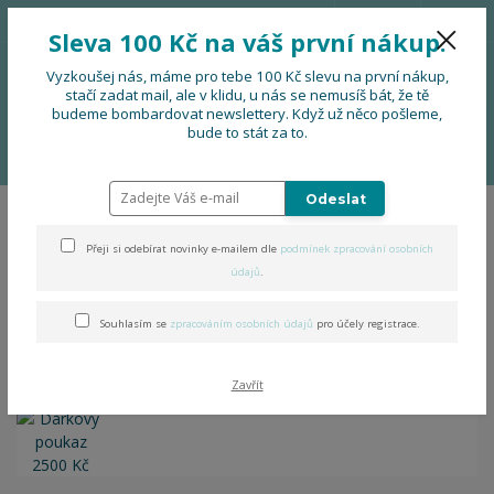
776 724 751
CZK
Sleva 100 Kč na váš první nákup.
0
0 Kč
Vyzkoušej nás, máme pro tebe 100 Kč slevu na první nákup,
stačí zadat mail, ale v klidu, u nás se nemusíš bát, že tě
budeme bombardovat newslettery. Když už něco pošleme,
Menu
bude to stát za to.
Úvod
OBLEČENÍ
Dárkový poukaz
Dárkový poukaz 2500 Kč
Odeslat
Dárkový poukaz 2500 Kč
Přeji si odebírat novinky e-mailem dle
podmínek zpracování osobních
údajů
.
Doprava ZDARMA
Souhlasím se
zpracováním osobních údajů
pro účely registrace.
Zavřít