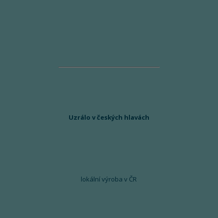
Uzrálo v českých hlavách
lokální výroba v ČR