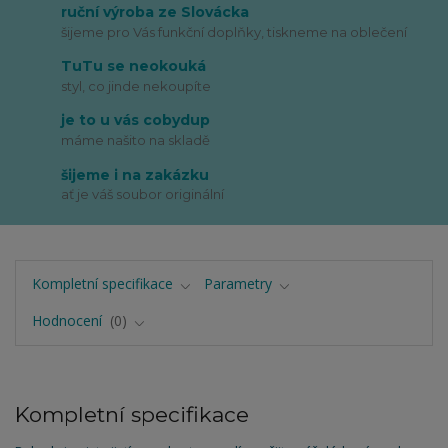
ruční výroba ze Slovácka
šijeme pro Vás funkční doplňky, tiskneme na oblečení
TuTu se neokouká
styl, co jinde nekoupíte
je to u vás cobydup
máme našito na skladě
šijeme i na zakázku
ať je váš soubor originální
Kompletní specifikace
Parametry
Hodnocení
0
Kompletní specifikace