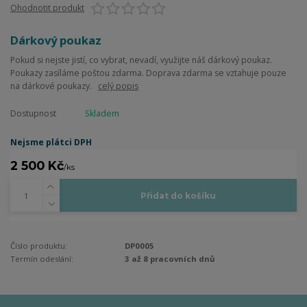
Ohodnotit produkt
Dárkový poukaz
Pokud si nejste jistí, co vybrat, nevadí, využijte náš dárkový poukaz.
Poukazy zasíláme poštou zdarma. Doprava zdarma se vztahuje pouze
na dárkové poukazy.
celý popis
Dostupnost
Skladem
Nejsme plátci DPH
2 500 Kč
/
ks
Přidat do košíku
Číslo produktu:
DP0005
Termín odeslání:
3 až 8 pracovních dnů