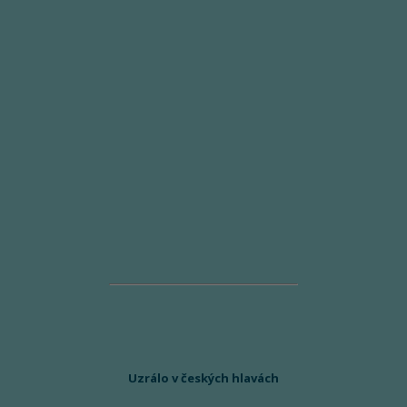
Uzrálo v českých hlavách