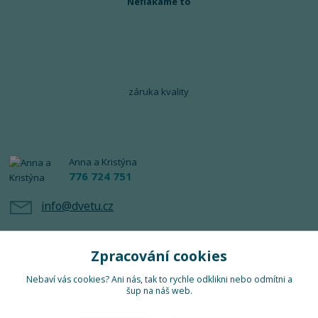
Neflákáme to
záruka kvality
Anna a Kristýna
776 724 751
info@dvetu.cz
Zpracování cookies
Nebaví vás cookies? Ani nás, tak to rychle odklikni nebo odmítni a
šup na náš web.
Upravit sběr cookies.