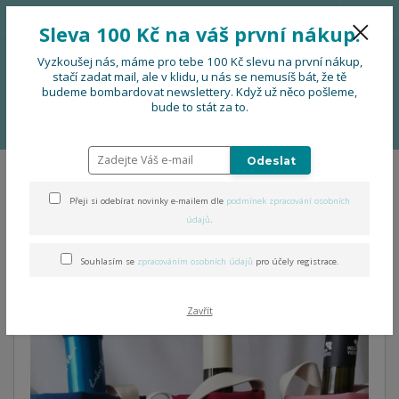
776 724 751
CZK
Sleva 100 Kč na váš první nákup.
0
0 Kč
Vyzkoušej nás, máme pro tebe 100 Kč slevu na první nákup,
stačí zadat mail, ale v klidu, u nás se nemusíš bát, že tě
budeme bombardovat newslettery. Když už něco pošleme,
Menu
bude to stát za to.
Úvod
DOPLŇKY
Designová taška NEJLEPŠÍ VÍNO JE OTEVŘENÉ VÍNO
Odeslat
Designová taška NEJLEPŠÍ
Přeji si odebírat novinky e-mailem dle
podmínek zpracování osobních
VÍNO JE OTEVŘENÉ VÍNO
údajů
.
Souhlasím se
zpracováním osobních údajů
pro účely registrace.
Zavřít