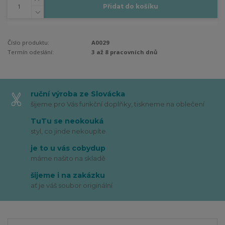
Přidat do košíku
Číslo produktu:
A0029
Termín odeslání:
3 až 8 pracovních dnů
ruční výroba ze Slovácka
šijeme pro Vás funkční doplňky, tiskneme na oblečení
TuTu se neokouká
styl, co jinde nekoupíte
je to u vás cobydup
máme našito na skladě
šijeme i na zakázku
ať je váš soubor originální