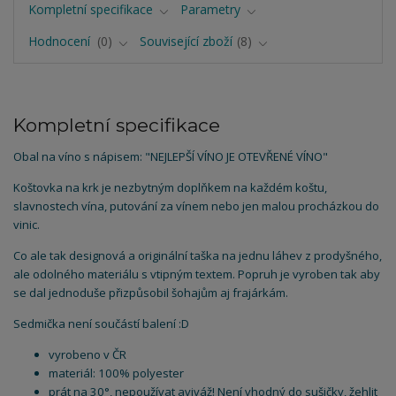
Kompletní specifikace
Parametry
Hodnocení
0
Související zboží
8
Kompletní specifikace
Obal na víno s nápisem: "NEJLEPŠÍ VÍNO JE OTEVŘENÉ VÍNO"
Koštovka na krk je nezbytným doplňkem na každém koštu,
slavnostech vína, putování za vínem nebo jen malou procházkou do
vinic.
Co ale tak designová a originální taška na jednu láhev z prodyšného,
ale odolného materiálu s vtipným textem. Popruh je vyroben tak aby
se dal jednoduše přizpůsobil šohajům aj frajárkám.
Sedmička není součástí balení :D
vyrobeno v ČR
materiál: 100% polyester
prát na 30°, nepoužívat aviváž! Není vhodný do sušičky, žehlit