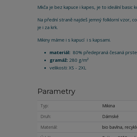
Mkča je bez kapuce i kapes, je to ideální basic
Na přední straně najdeš jemný folklorní vzor, co
je i za krk.
Mikiny máme i s kapucí i s kapsami.
materiál:
80% předepraná česaná prstenc
gramáž:
280 g/m²
velikosti: XS - 2XL
Parametry
Typ
Mikina
Druh
Dámské
Materiál
bio bavlna, recyk