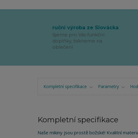
ruční výroba ze Slovácka
šijeme pro Vás funkční
doplňky, tiskneme na
oblečení
Kompletní specifikace
Parametry
Hod
Kompletní specifikace
Naše mikiny jsou prostě božské! Kvalitní materi