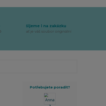
p
šijeme i na zakázku
ě
ať je váš soubor originální
Potřebujete poradit?