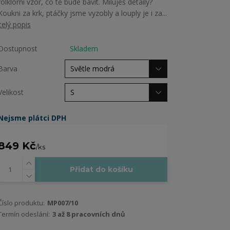
folklorní vzor, co tě bude bavit. Miluješ detaily?
Koukni za krk, ptáčky jsme vyzobly a louply je i za...
celý popis
Dostupnost
Skladem
Barva
Velikost
Nejsme plátci DPH
849 Kč
/
ks
Přidat do košíku
Číslo produktu:
MP007/10
Termín odeslání:
3 až 8 pracovních dnů