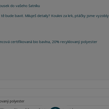
 kousek do vašeho šatníku
 tě bude bavit. Miluješ detaily? Koukni za krk, ptáčky jsme vyzobly
ová certifikovaná bio bavlna, 20% recyklovaný polyester
lovaný polyester