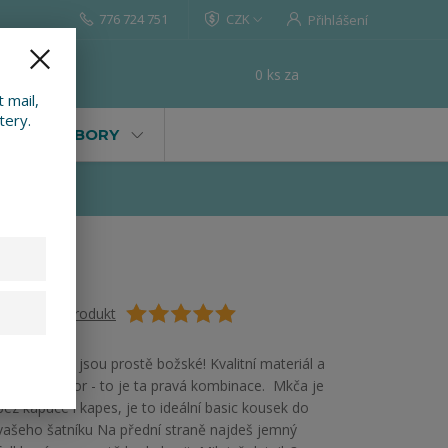
776 724 751
CZK
Přihlášení
0
ks
za
0 Kč
t
 mail,
tery.
VALY, SOUBORY
Ohodnotit produkt
Naše mikiny jsou prostě božské! Kvalitní materiál a
dokonalý vzor - to je ta pravá kombinace. Mkča je
bez kapuce i kapes, je to ideální basic kousek do
vašeho šatníku Na přední straně najdeš jemný