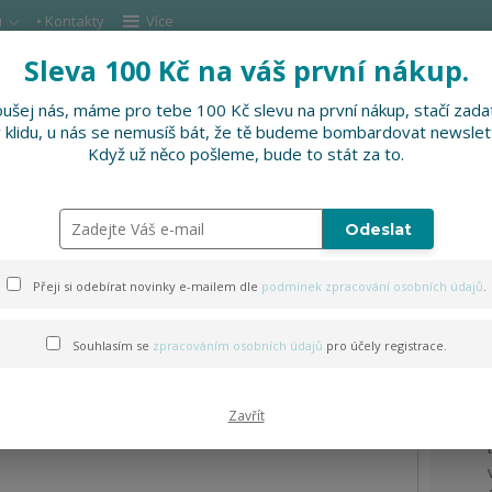
u
• Kontakty
Více
Sleva 100 Kč na váš první nákup.
Hleda
ušej nás, máme pro tebe 100 Kč slevu na první nákup, stačí zadat
v klidu, u nás se nemusíš bát, že tě budeme bombardovat newslet
DOPLŇKY
SLEVNĚNO
PRO FIRMY, FESTI
Když už něco pošleme, bude to stát za to.
apuce
Odeslat
kina bez kapuce
Přeji si odebírat novinky e-mailem dle
podmínek zpracování osobních údajů
.
Souhlasím se
zpracováním osobních údajů
pro účely registrace.
Zavřít