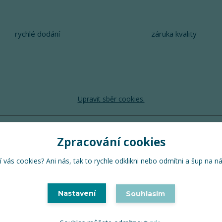
rychlé dodání
záruka kvality
Upravit sběr cookies.
TuTu 2024 © Všechna práva vyhrazena
Zpracování cookies
Vytvořeno na
Eshop-rychle.cz
 vás cookies? Ani nás, tak to rychle odklikni nebo odmítni a šup na n
Nastavení
Souhlasím