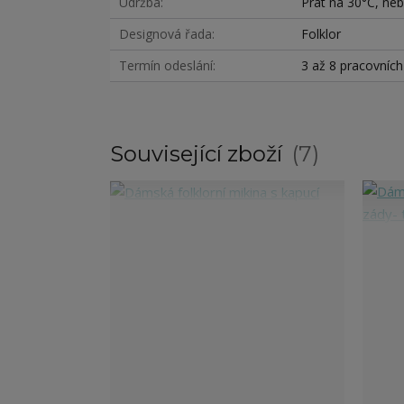
Údržba
Prát na 30°C, nebě
Designová řada
Folklor
Termín odeslání
3 až 8 pracovníc
Související zboží
7