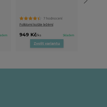
7 hodnocení
Pánské tričko
Folklorní košile ležérní
949 Kč
519 Kč
ladem
/
ks
Skladem
/
ks
Zvolit variantu
Zvo