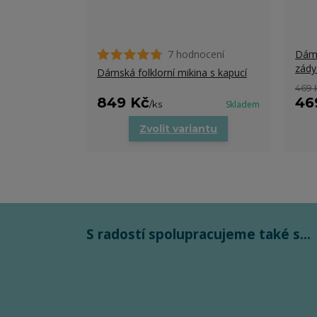
7 hodnocení
Dáms
zády
Dámská folklorní mikina s kapucí
469 
849 Kč
46
/
ks
Skladem
Zvolit variantu
S radostí spolupracujeme také s...