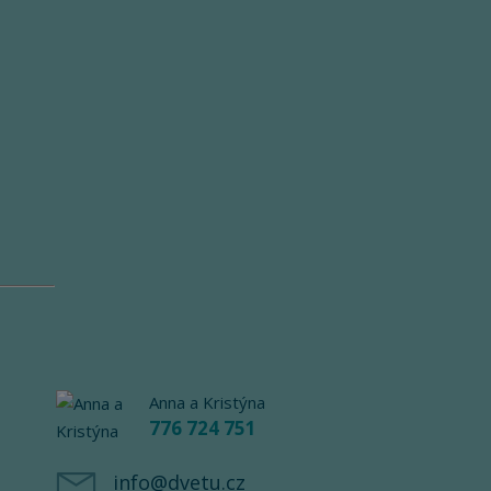
Anna a Kristýna
776 724 751
info@dvetu.cz