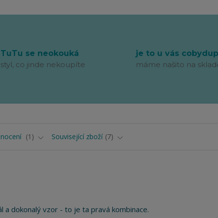
TuTu se neokouká
je to u vás cobydu
styl, co jinde nekoupíte
máme našito na sklad
nocení
1
Související zboží
7
ál a dokonalý vzor - to je ta pravá kombinace.