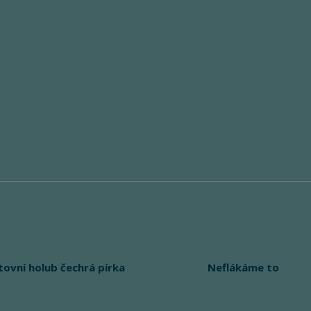
tovní holub čechrá pírka
Neflákáme to