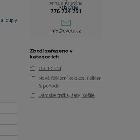
Anna a Kristýna
776 724 751
 a louply
info@dvetu.cz
Zboží zařazeno v
kategoriích
OBLEČENÍ
Nová folklorní kolekce: Folklor
& pohoda
Dámské trička, šaty, košile