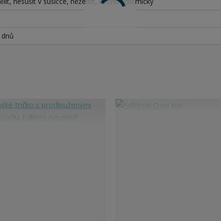
lit, nesušit v sušičce, nežehlit, nečistit chemicky
h dnů