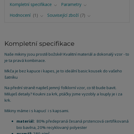
Kompletní specifikace
Parametry
Hodnocení
1
Související zboží
7
Kompletní specifikace
Naše mikiny jsou prostě božské! Kvalitní materiál a dokonalý vzor - to
je ta pravá kombinace.
Mkča je bez kapuce i kapes, je to ideální basic kousek do vašeho
šatníku
Na přední straně najdeš jemný folklorní vzor, co tě bude bavit.
Miluješ detaily? Koukni za krk, ptáčky jsme vyzobly a louply je i za
krk.
Mikiny máme i s kapucí i s kapsami.
materiál:
80% předepraná česaná prstencová certifikovaná
bio bavlna, 20% recyklovaný polyester
gramáž:
280 g/m²