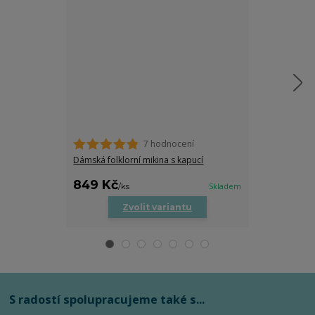
7 hodnocení
Dámské tričko
trocha folklor
Dámská folklorní mikina s kapucí
469 Kč
849 Kč
469 Kč
/
ks
Skladem
/
ks
Zvolit variantu
Zv
S radostí spolupracujeme také s...