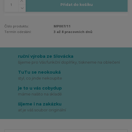
Přidat do košíku
Číslo produktu:
MP007/11
Termín odeslání:
3 až 8 pracovních dnů
ruční výroba ze Slovácka
šijeme pro Vás funkční doplňky, tiskneme na oblečení
TuTu se neokouká
styl, co jinde nekoupíte
je to u vás cobydup
máme našito na skladě
šijeme i na zakázku
ať je váš soubor originální