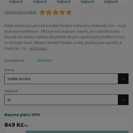
Ohodnotit produkt
Naše mikiny jsou prostě božské! Kvalitní materiál a dokonalý vzor - to je
ta pravá kombinace. Mkča je bez kapuce i kapes, je to ideální basic
kousek do vašeho šatníku Na přední straně najdeš jemný folklorní vzor,
co tě bude bavit. Miluješ detaily? Koukni za krk, ptáčky jsme vyzobly a
louply je i za...
celý popis
Dostupnost
Skladem
Barva
Velikost
Nejsme plátci DPH
849 Kč
/
ks