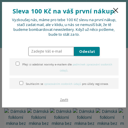
776 724 751
CZK
Sleva 100 Kč na váš první nákup.
0
0 Kč
Vyzkoušej nás, máme pro tebe 100 Kč slevu na první nákup,
stačí zadat mail, ale v klidu, u nás se nemusíš bát, že tě
budeme bombardovat newslettery. Když už něco pošleme,
Menu
bude to stát za to.
Úvod
OBLEČENÍ
Dámská folklorní mikina bez kapuce
Odeslat
Dámská folklorní mikina bez
Přeji si odebírat novinky e-mailem dle
podmínek zpracování osobních
kapuce
údajů
.
Souhlasím se
zpracováním osobních údajů
pro účely registrace.
Zavřít