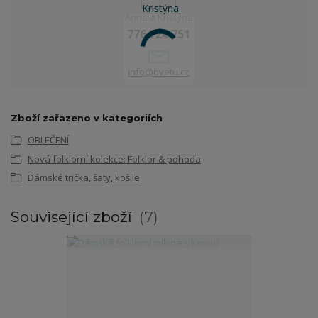
Anna a Kristýna
776 724 751
info@dvetu.cz
Zboží zařazeno v kategoriích
OBLEČENÍ
Nová folklorní kolekce: Folklor & pohoda
Dámské trička, šaty, košile
Související zboží
7