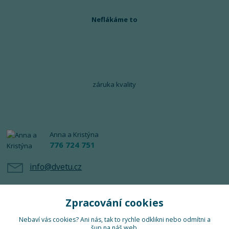
Neflákáme to
záruka kvality
Anna a Kristýna
776 724 751
info@dvetu.cz
Zpracování cookies
Nebaví vás cookies? Ani nás, tak to rychle odklikni nebo odmítni a
šup na náš web.