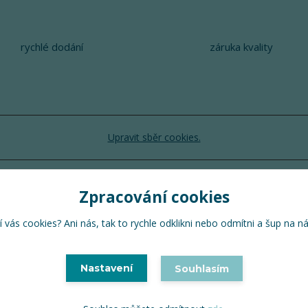
rychlé dodání
záruka kvality
Upravit sběr cookies.
TuTu 2024 © Všechna práva vyhrazena
Zpracování cookies
Vytvořeno na
Eshop-rychle.cz
 vás cookies? Ani nás, tak to rychle odklikni nebo odmítni a šup na n
Nastavení
Souhlasím