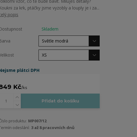
folklorní vzor, co tě bude bavit. Miluješ detaily?
Koukni za krk, ptáčky jsme vyzobly a louply je i za...
celý popis
Dostupnost
Skladem
Barva
Velikost
Nejsme plátci DPH
849 Kč
/
ks
Přidat do košíku
Číslo produktu:
MP007/12
Termín odeslání:
3 až 8 pracovních dnů