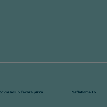
tovní holub čechrá pírka
Neflákáme to