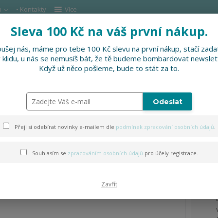
u
• Kontakty
Více
Sleva 100 Kč na váš první nákup.
Hleda
ušej nás, máme pro tebe 100 Kč slevu na první nákup, stačí zadat
v klidu, u nás se nemusíš bát, že tě budeme bombardovat newslet
DOPLŇKY
SLEVNĚNO
PRO FIRMY, FESTI
Když už něco pošleme, bude to stát za to.
apuce
Odeslat
kina bez kapuce
Přeji si odebírat novinky e-mailem dle
podmínek zpracování osobních údajů
.
Souhlasím se
zpracováním osobních údajů
pro účely registrace.
Zavřít