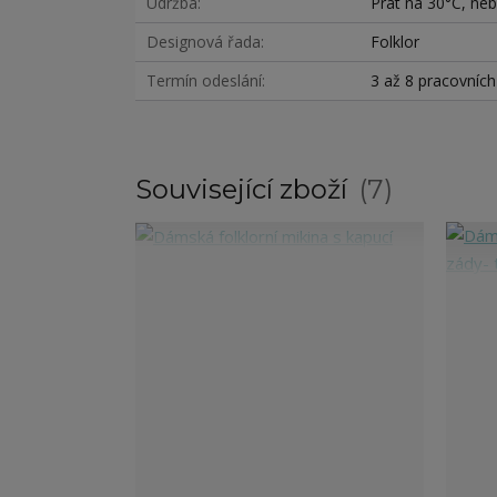
Údržba
Prát na 30°C, nebě
Designová řada
Folklor
Termín odeslání
3 až 8 pracovníc
Související zboží
7