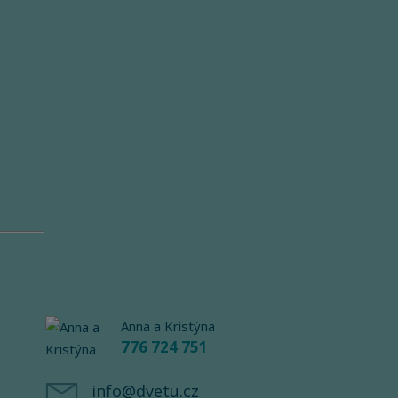
Anna a Kristýna
776 724 751
info@dvetu.cz