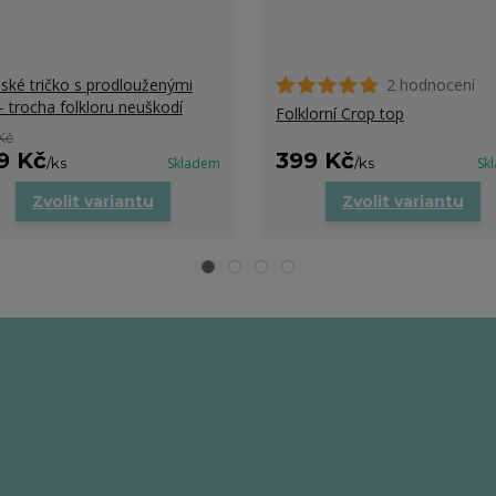
ké tričko s prodlouženými
2 hodnocení
- trocha folkloru neuškodí
Folklorní Crop top
Kč
9 Kč
399 Kč
/
ks
Skladem
/
ks
Sk
Zvolit variantu
Zvolit variantu