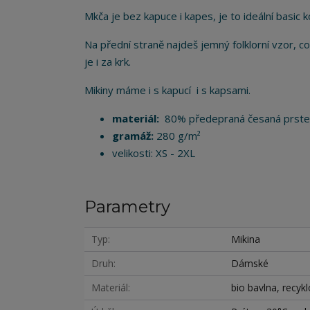
Mkča je bez kapuce i kapes, je to ideální basic
Na přední straně najdeš jemný folklorní vzor, co
je i za krk.
Mikiny máme i s kapucí i s kapsami.
materiál:
80% předepraná česaná prstenc
gramáž:
280 g/m²
velikosti: XS - 2XL
Parametry
Typ
Mikina
Druh
Dámské
Materiál
bio bavlna, recyk