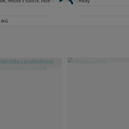
lit, nesušit v sušičce, nežehlit, nečistit chemicky
h dnů