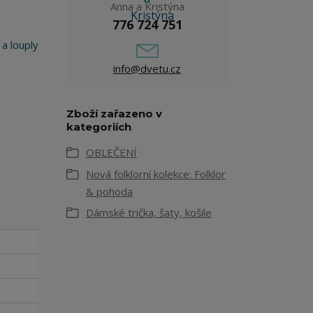
Anna a Kristýna
776 724 751
 a louply
info@dvetu.cz
Zboží zařazeno v
kategoriích
OBLEČENÍ
Nová folklorní kolekce: Folklor
& pohoda
Dámské trička, šaty, košile