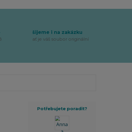
p
šijeme i na zakázku
ě
ať je váš soubor originální
Potřebujete poradit?