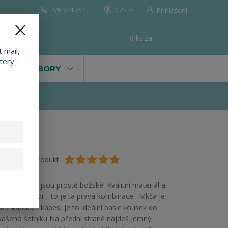
776 724 751
CZK
Přihlášení
0
ks
za
0 Kč
t
 mail,
tery.
VALY, SOUBORY
Ohodnotit produkt
Naše mikiny jsou prostě božské! Kvalitní materiál a
dokonalý vzor - to je ta pravá kombinace. Mkča je
bez kapuce i kapes, je to ideální basic kousek do
vašeho šatníku Na přední straně najdeš jemný