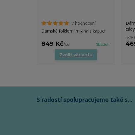
7 hodnocení
Dáms
zády
Dámská folklorní mikina s kapucí
469 
849 Kč
46
/
ks
Skladem
Zvolit variantu
S radostí spolupracujeme také s...