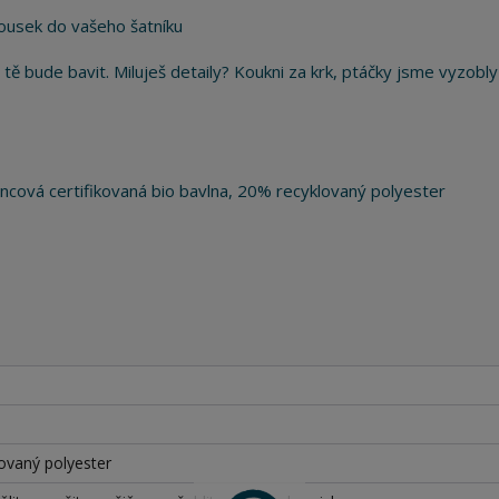
 kousek do vašeho šatníku
 tě bude bavit. Miluješ detaily? Koukni za krk, ptáčky jsme vyzobly
ová certifikovaná bio bavlna, 20% recyklovaný polyester
lovaný polyester