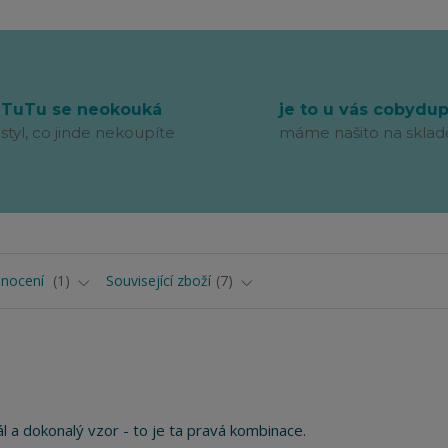
TuTu se neokouká
je to u vás cobydu
styl, co jinde nekoupíte
máme našito na sklad
nocení
1
Související zboží
7
ál a dokonalý vzor - to je ta pravá kombinace.