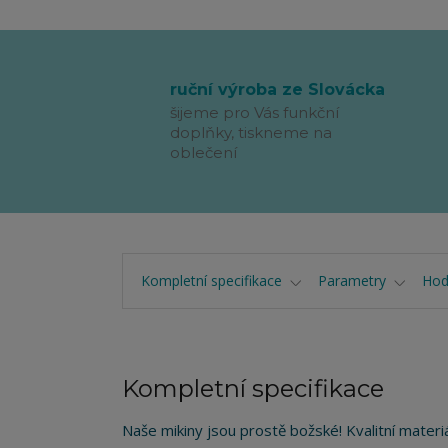
ruční výroba ze Slovácka
šijeme pro Vás funkční
doplňky, tiskneme na
oblečení
Kompletní specifikace
Parametry
Hod
Kompletní specifikace
Naše mikiny jsou prostě božské! Kvalitní materi