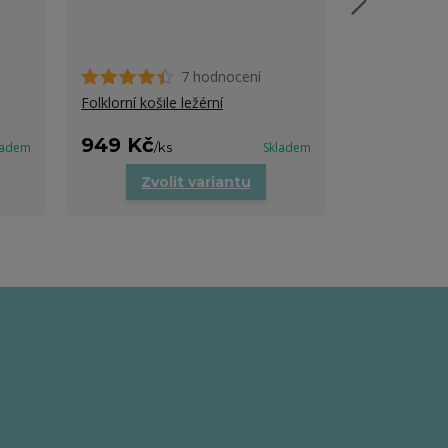
7 hodnocení
Pánské tričko
Folklorní košile ležérní
949 Kč
519 Kč
ladem
/
ks
Skladem
/
ks
Zvolit variantu
Zvo