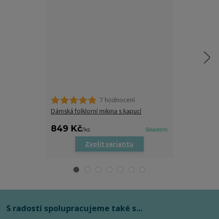
7 hodnocení
Dámské tričko
trocha folklor
Dámská folklorní mikina s kapucí
469 Kč
849 Kč
469 Kč
/
ks
Skladem
/
ks
Zvolit variantu
Zv
S radostí spolupracujeme také s...