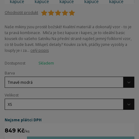
Ohodnotit produkt
Naše mikiny jsou prostě božské! Kvalitní materiál a dokonalý vzor - to je
ta pravá kombinace. Mkča je bez kapuce i kapes, je to ideální basic
kousek do vašeho šatníku Na přední straně najdeš jemný folklorní vzor,
co tě bude bavit. Miluješ detaily? Koukni za krk, ptáčky jsme vyzobly a
louply je i za...
celý popis
Dostupnost
Skladem
Barva
Velikost
Nejsme plátci DPH
849 Kč
/
ks