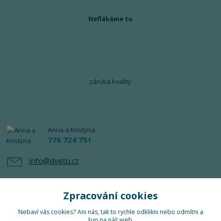
Neflákáme to
záruka kvality
Anna a Kristýna
776 724 751
info@dvetu.cz
Zpracování cookies
Nebaví vás cookies? Ani nás, tak to rychle odklikni nebo odmítni a
šup na náš web.