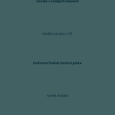
Uzrálo v českých hlavách
lokální výroba v ČR
Poštovní holub čechrá pírka
rychlé dodání