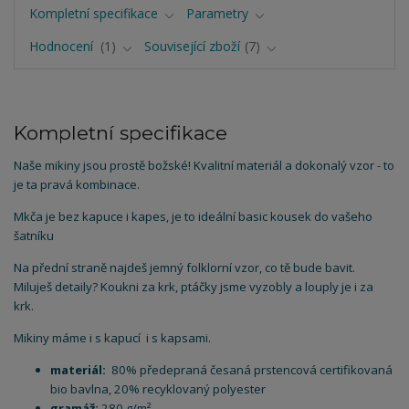
Kompletní specifikace
Parametry
Hodnocení
1
Související zboží
7
Kompletní specifikace
Naše mikiny jsou prostě božské! Kvalitní materiál a dokonalý vzor - to
je ta pravá kombinace.
Mkča je bez kapuce i kapes, je to ideální basic kousek do vašeho
šatníku
Na přední straně najdeš jemný folklorní vzor, co tě bude bavit.
Miluješ detaily? Koukni za krk, ptáčky jsme vyzobly a louply je i za
krk.
Mikiny máme i s kapucí i s kapsami.
materiál:
80% předepraná česaná prstencová certifikovaná
bio bavlna, 20% recyklovaný polyester
gramáž:
280 g/m²