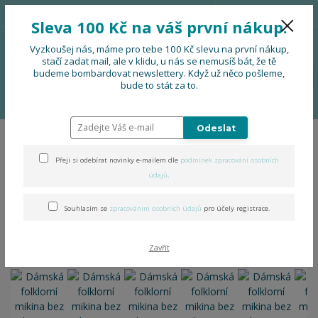
776 724 751
CZK
Sleva 100 Kč na váš první nákup.
0
0 Kč
Vyzkoušej nás, máme pro tebe 100 Kč slevu na první nákup,
stačí zadat mail, ale v klidu, u nás se nemusíš bát, že tě
budeme bombardovat newslettery. Když už něco pošleme,
Menu
bude to stát za to.
Úvod
OBLEČENÍ
Dámská folklorní mikina bez kapuce
Odeslat
Dámská folklorní mikina bez
Přeji si odebírat novinky e-mailem dle
podmínek zpracování osobních
kapuce
údajů
.
Souhlasím se
zpracováním osobních údajů
pro účely registrace.
Zavřít