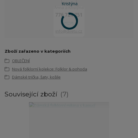
Anna a Kristýna
776 724 751
info@dvetu.cz
Zboží zařazeno v kategoriích
OBLEČENÍ
Nová folklorní kolekce: Folklor & pohoda
Dámské trička, šaty, košile
Související zboží
7