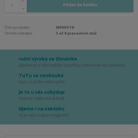
Přidat do košíku
Číslo produktu:
MP007/18
Termín odeslání:
3 až 8 pracovních dnů
ruční výroba ze Slovácka
šijeme pro Vás funkční doplňky, tiskneme na oblečení
TuTu se neokouká
styl, co jinde nekoupíte
je to u vás cobydup
máme našito na skladě
šijeme i na zakázku
ať je váš soubor originální