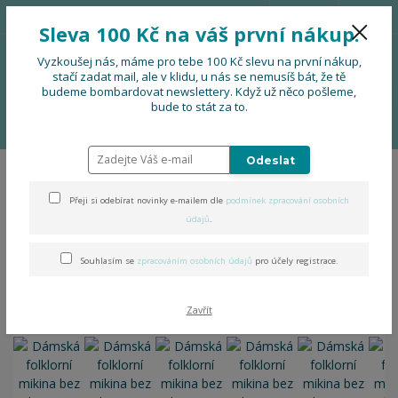
776 724 751
CZK
Sleva 100 Kč na váš první nákup.
0
0 Kč
Vyzkoušej nás, máme pro tebe 100 Kč slevu na první nákup,
stačí zadat mail, ale v klidu, u nás se nemusíš bát, že tě
budeme bombardovat newslettery. Když už něco pošleme,
Menu
bude to stát za to.
Úvod
OBLEČENÍ
Dámská folklorní mikina bez kapuce
Odeslat
Dámská folklorní mikina bez
Přeji si odebírat novinky e-mailem dle
podmínek zpracování osobních
kapuce
údajů
.
Souhlasím se
zpracováním osobních údajů
pro účely registrace.
Zavřít