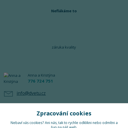
Neflákáme to
záruka kvality
Anna a Kristýna
776 724 751
info@dvetu.cz
Zpracování cookies
Nebaví vás cookies? Ani nás, tak to rychle odklikni nebo odmítni a
šup na náš web.