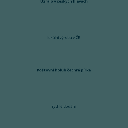
Uzrálo v českých hlavách
lokální výroba v ČR
Poštovní holub čechrá pírka
rychlé dodání