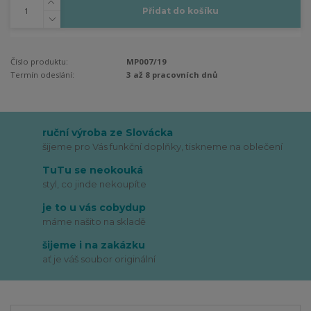
Přidat do košíku
Číslo produktu:
MP007/19
Termín odeslání:
3 až 8 pracovních dnů
ruční výroba ze Slovácka
šijeme pro Vás funkční doplňky, tiskneme na oblečení
TuTu se neokouká
styl, co jinde nekoupíte
je to u vás cobydup
máme našito na skladě
šijeme i na zakázku
ať je váš soubor originální