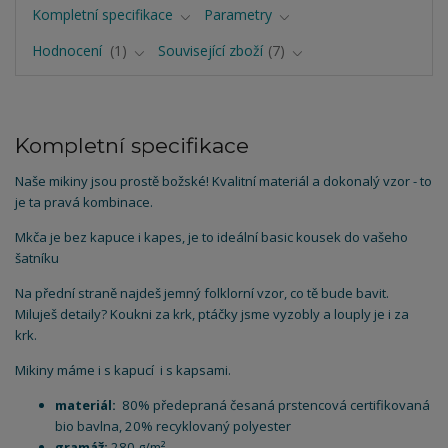
Kompletní specifikace
Parametry
Hodnocení
1
Související zboží
7
Kompletní specifikace
Naše mikiny jsou prostě božské! Kvalitní materiál a dokonalý vzor - to
je ta pravá kombinace.
Mkča je bez kapuce i kapes, je to ideální basic kousek do vašeho
šatníku
Na přední straně najdeš jemný folklorní vzor, co tě bude bavit.
Miluješ detaily? Koukni za krk, ptáčky jsme vyzobly a louply je i za
krk.
Mikiny máme i s kapucí i s kapsami.
materiál:
80% předepraná česaná prstencová certifikovaná
bio bavlna, 20% recyklovaný polyester
gramáž:
280 g/m²