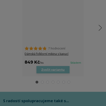
7 hodnocení
Dámské tričko
trocha folklor
Dámská folklorní mikina s kapucí
469 Kč
849 Kč
469 Kč
/
ks
Skladem
/
ks
Zvolit variantu
Zv
S radostí spolupracujeme také s...