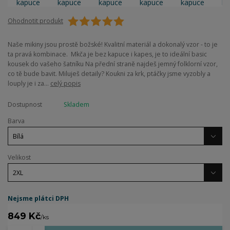
Ohodnotit produkt
Naše mikiny jsou prostě božské! Kvalitní materiál a dokonalý vzor - to je
ta pravá kombinace. Mkča je bez kapuce i kapes, je to ideální basic
kousek do vašeho šatníku Na přední straně najdeš jemný folklorní vzor,
co tě bude bavit. Miluješ detaily? Koukni za krk, ptáčky jsme vyzobly a
louply je i za...
celý popis
Dostupnost
Skladem
Barva
Velikost
Nejsme plátci DPH
849 Kč
/
ks