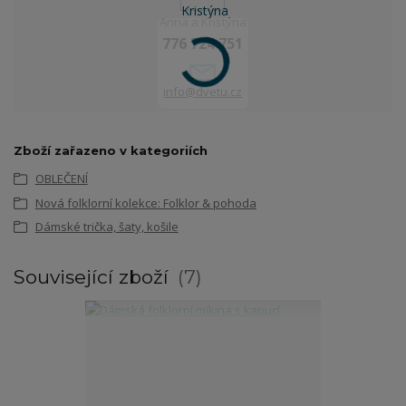
Anna a Kristýna
776 724 751
info@dvetu.cz
Zboží zařazeno v kategoriích
OBLEČENÍ
Nová folklorní kolekce: Folklor & pohoda
Dámské trička, šaty, košile
Související zboží
7