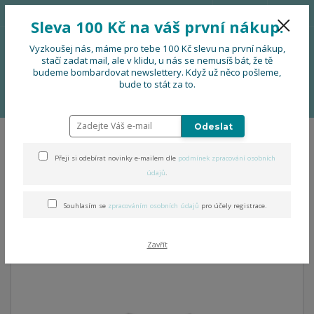
776 724 751
CZK
Sleva 100 Kč na váš první nákup.
0
0 Kč
Vyzkoušej nás, máme pro tebe 100 Kč slevu na první nákup,
stačí zadat mail, ale v klidu, u nás se nemusíš bát, že tě
budeme bombardovat newslettery. Když už něco pošleme,
Menu
bude to stát za to.
Úvod
OBLEČENÍ
Dámská folklorní mikina bez kapuce
Odeslat
Dámská folklorní mikina bez
Přeji si odebírat novinky e-mailem dle
podmínek zpracování osobních
kapuce
údajů
.
Souhlasím se
zpracováním osobních údajů
pro účely registrace.
Zavřít