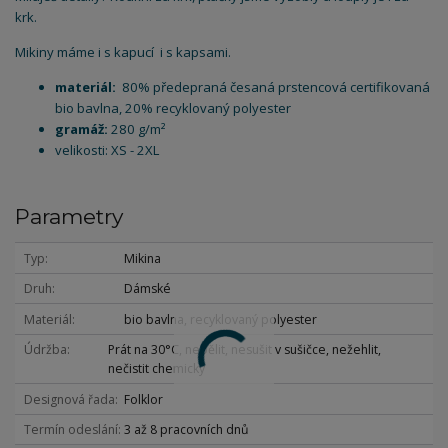
krk.
Mikiny máme i s kapucí i s kapsami.
materiál:
80% předepraná česaná prstencová certifikovaná
bio bavlna, 20% recyklovaný polyester
gramáž:
280 g/m²
velikosti: XS - 2XL
Parametry
Typ
Mikina
Druh
Dámské
Materiál
bio bavlna, recyklovaný polyester
Údržba
Prát na 30°C, nebělit, nesušit v sušičce, nežehlit,
nečistit chemicky
Designová řada
Folklor
Termín odeslání
3 až 8 pracovních dnů