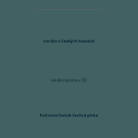
Uzrálo v českých hlavách
lokální výroba v ČR
Poštovní holub čechrá pírka