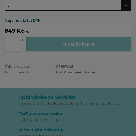
Nejsme plátci DPH
849 Kč
/
ks
Přidat do košíku
Číslo produktu:
MP007/26
Termín odeslání:
3 až 8 pracovních dnů
ruční výroba ze Slovácka
šijeme pro Vás funkční doplňky, tiskneme na oblečení
TuTu se neokouká
styl, co jinde nekoupíte
je to u vás cobydup