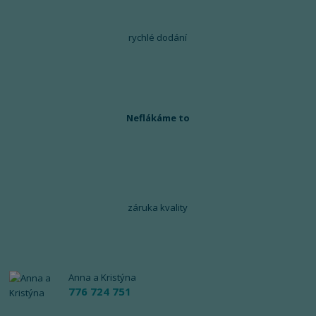
rychlé dodání
Neflákáme to
záruka kvality
Anna a Kristýna
776 724 751