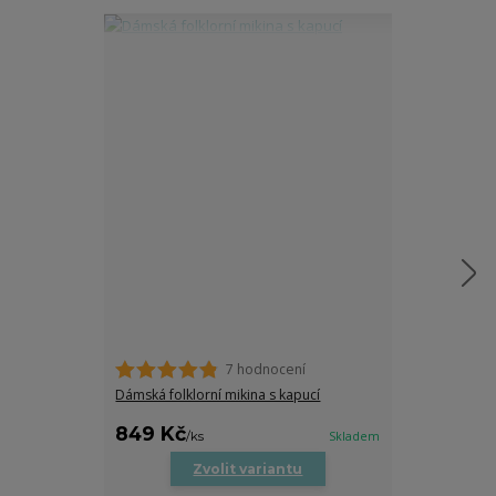
7 hodnocení
Dámské tričko
trocha folklor
Dámská folklorní mikina s kapucí
469 Kč
849 Kč
469 Kč
/
ks
Skladem
/
ks
Zvolit variantu
Zv