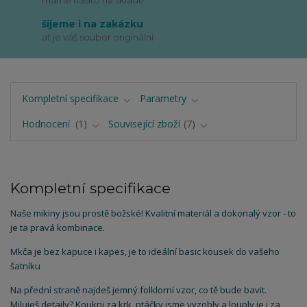
máme našito na skladě
šijeme i na zakázku
ať je váš soubor originální
Kompletní specifikace
Parametry
Hodnocení
1
Související zboží
7
Kompletní specifikace
Naše mikiny jsou prostě božské! Kvalitní materiál a dokonalý vzor - to
je ta pravá kombinace.
Mkča je bez kapuce i kapes, je to ideální basic kousek do vašeho
šatníku
Na přední straně najdeš jemný folklorní vzor, co tě bude bavit.
Miluješ detaily? Koukni za krk, ptáčky jsme vyzobly a louply je i za