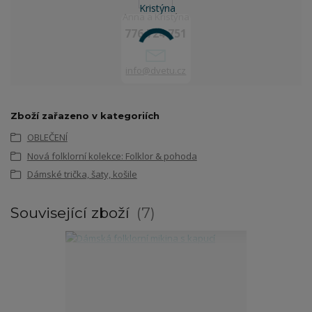
Anna a Kristýna
776 724 751
info@dvetu.cz
Zboží zařazeno v kategoriích
OBLEČENÍ
Nová folklorní kolekce: Folklor & pohoda
Dámské trička, šaty, košile
Související zboží
7