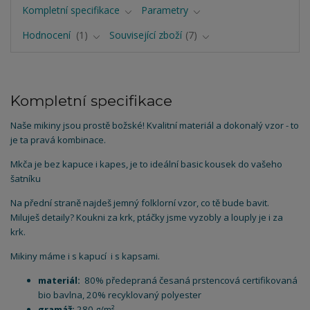
Kompletní specifikace
Parametry
Hodnocení
1
Související zboží
7
Kompletní specifikace
Naše mikiny jsou prostě božské! Kvalitní materiál a dokonalý vzor - to
je ta pravá kombinace.
Mkča je bez kapuce i kapes, je to ideální basic kousek do vašeho
šatníku
Na přední straně najdeš jemný folklorní vzor, co tě bude bavit.
Miluješ detaily? Koukni za krk, ptáčky jsme vyzobly a louply je i za
krk.
Mikiny máme i s kapucí i s kapsami.
materiál:
80% předepraná česaná prstencová certifikovaná
bio bavlna, 20% recyklovaný polyester
gramáž:
280 g/m²