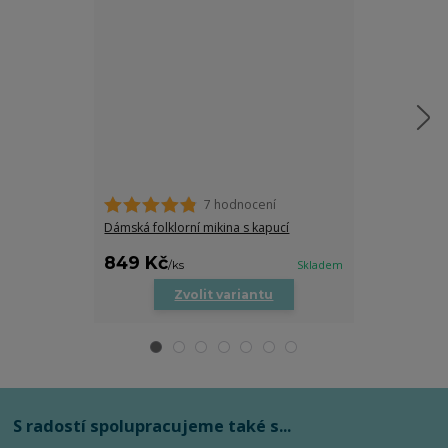
7 hodnocení
Dámské tričko
trocha folklor
Dámská folklorní mikina s kapucí
469 Kč
849 Kč
469 Kč
/
ks
Skladem
/
ks
Zvolit variantu
Zv
S radostí spolupracujeme také s...