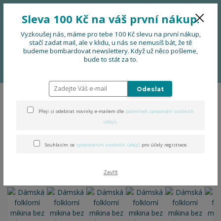
776 724 751
CZK
Sleva 100 Kč na váš první nákup.
0
0 Kč
Vyzkoušej nás, máme pro tebe 100 Kč slevu na první nákup,
stačí zadat mail, ale v klidu, u nás se nemusíš bát, že tě
budeme bombardovat newslettery. Když už něco pošleme,
Menu
bude to stát za to.
Úvod
OBLEČENÍ
Dámská folklorní mikina bez kapuce
Odeslat
Dámská folklorní mikina bez
Přeji si odebírat novinky e-mailem dle
podmínek zpracování osobních
kapuce
údajů
.
Souhlasím se
zpracováním osobních údajů
pro účely registrace.
Zavřít