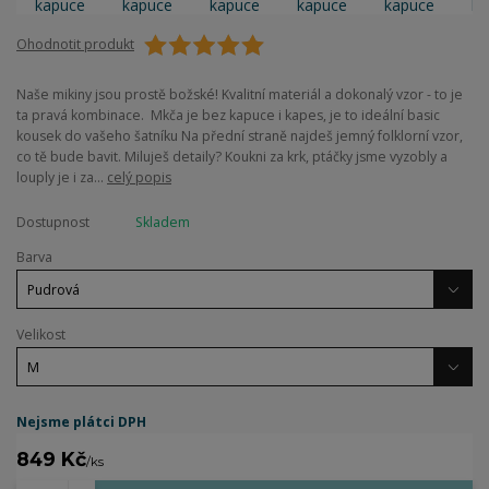
Ohodnotit produkt
Naše mikiny jsou prostě božské! Kvalitní materiál a dokonalý vzor - to je
ta pravá kombinace. Mkča je bez kapuce i kapes, je to ideální basic
kousek do vašeho šatníku Na přední straně najdeš jemný folklorní vzor,
co tě bude bavit. Miluješ detaily? Koukni za krk, ptáčky jsme vyzobly a
louply je i za...
celý popis
Dostupnost
Skladem
Barva
Velikost
Nejsme plátci DPH
849 Kč
/
ks