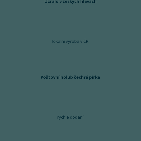
Uzrálo v českých hlavách
lokální výroba v ČR
Poštovní holub čechrá pírka
rychlé dodání