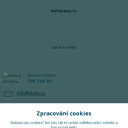
Neflákáme to
záruka kvality
Anna a Kristýna
776 724 751
info@dvetu.cz
Zpracování cookies
Nebaví vás cookies? Ani nás, tak to rychle odklikni nebo odmítni a
šup na náš web.