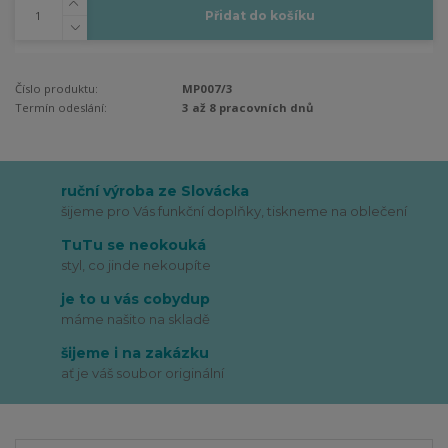
Přidat do košíku
Číslo produktu:
MP007/3
Termín odeslání:
3 až 8 pracovních dnů
ruční výroba ze Slovácka
šijeme pro Vás funkční doplňky, tiskneme na oblečení
TuTu se neokouká
styl, co jinde nekoupíte
je to u vás cobydup
máme našito na skladě
šijeme i na zakázku
ať je váš soubor originální