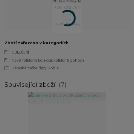
Anna a Kristýna
776 724 751
info@dvetu.cz
Zboží zařazeno v kategoriích
OBLEČENÍ
Nová folklorní kolekce: Folklor & pohoda
Dámské trička, šaty, košile
Související zboží
7