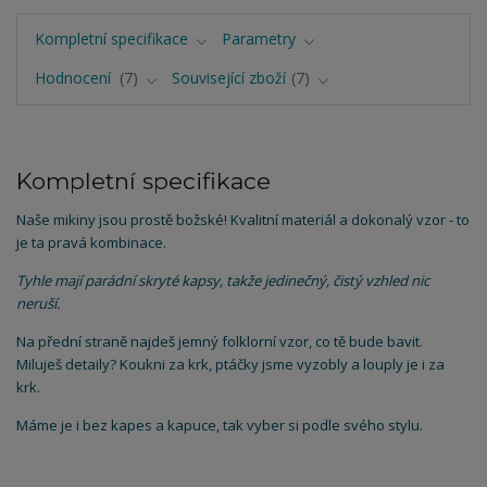
Kompletní specifikace
Parametry
Hodnocení
7
Související zboží
7
Kompletní specifikace
Naše mikiny jsou prostě božské! Kvalitní materiál a dokonalý vzor - to
je ta pravá kombinace.
Tyhle mají parádní skryté kapsy, takže jedinečný, čistý vzhled nic
neruší.
Na přední straně najdeš jemný folklorní vzor, co tě bude bavit.
Miluješ detaily? Koukni za krk, ptáčky jsme vyzobly a louply je i za
krk.
Máme je i bez kapes a kapuce, tak vyber si podle svého stylu.