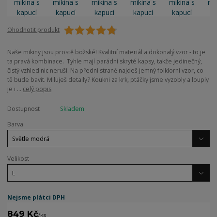
Ohodnotit produkt
Naše mikiny jsou prostě božské! Kvalitní materiál a dokonalý vzor - to je
ta pravá kombinace. Tyhle mají parádní skryté kapsy, takže jedinečný,
čistý vzhled nic neruší. Na přední straně najdeš jemný folklorní vzor, co
tě bude bavit. Miluješ detaily? Koukni za krk, ptáčky jsme vyzobly a louply
je i ...
celý popis
Dostupnost
Skladem
Barva
Velikost
Nejsme plátci DPH
849 Kč
/
ks