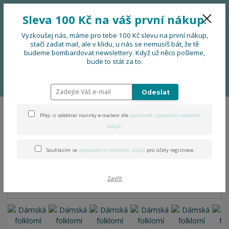
776 724 751
CZK
Sleva 100 Kč na váš první nákup.
0
0 Kč
Vyzkoušej nás, máme pro tebe 100 Kč slevu na první nákup,
stačí zadat mail, ale v klidu, u nás se nemusíš bát, že tě
budeme bombardovat newslettery. Když už něco pošleme,
Menu
bude to stát za to.
Úvod
OBLEČENÍ
Nová folklorní kolekce: Folklor & pohoda
Dámská
folklorní mikina s kapucí
Odeslat
Přeji si odebírat novinky e-mailem dle
podmínek zpracování osobních
Dámská folklorní mikina s
údajů
.
kapucí
Souhlasím se
zpracováním osobních údajů
pro účely registrace.
Zavřít