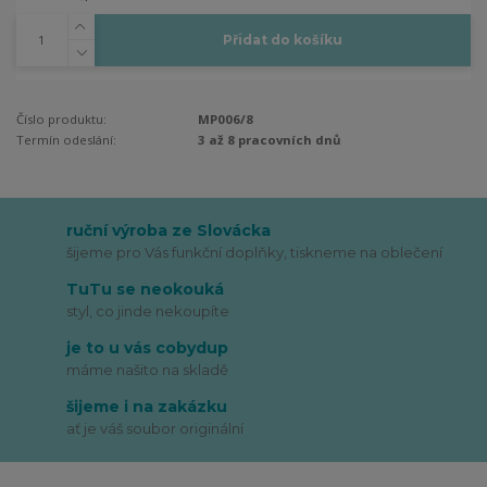
Přidat do košíku
Číslo produktu:
MP006/8
Termín odeslání:
3 až 8 pracovních dnů
ruční výroba ze Slovácka
šijeme pro Vás funkční doplňky, tiskneme na oblečení
TuTu se neokouká
styl, co jinde nekoupíte
je to u vás cobydup
máme našito na skladě
šijeme i na zakázku
ať je váš soubor originální