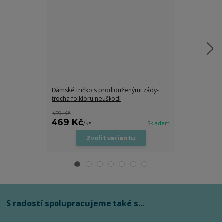
Dámské tričko s prodlouženými zády-
Dětské tričko
trocha folkloru neuškodí
469 Kč
469 Kč
279 Kč
/
ks
Skladem
/
ks
Zvolit variantu
Zv
S radostí spolupracujeme také s...