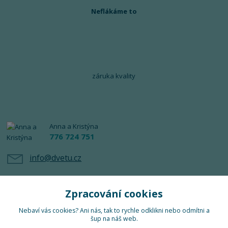
Neflákáme to
záruka kvality
Anna a Kristýna
776 724 751
info@dvetu.cz
Zpracování cookies
Nebaví vás cookies? Ani nás, tak to rychle odklikni nebo odmítni a
šup na náš web.