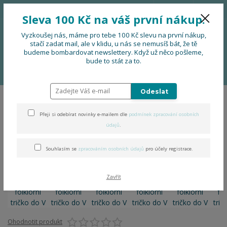
776 724 751
CZK
Sleva 100 Kč na váš první nákup.
0
0 Kč
Vyzkoušej nás, máme pro tebe 100 Kč slevu na první nákup,
stačí zadat mail, ale v klidu, u nás se nemusíš bát, že tě
budeme bombardovat newslettery. Když už něco pošleme,
Menu
bude to stát za to.
Úvod
OBLEČENÍ
Dámské folklorní tričko do V
Odeslat
Dámské folklorní tričko do V
Přeji si odebírat novinky e-mailem dle
podmínek zpracování osobních
údajů
.
Souhlasím se
zpracováním osobních údajů
pro účely registrace.
Zavřít
Ohodnotit produkt