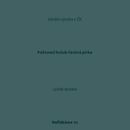
lokální výroba v ČR
Poštovní holub čechrá pírka
rychlé dodání
Neflákáme to