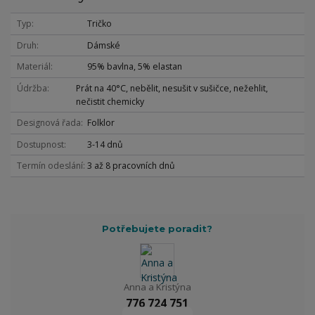
Typ
Tričko
Druh
Dámské
Materiál
95% bavlna, 5% elastan
Údržba
Prát na 40°C, nebělit, nesušit v sušičce, nežehlit,
nečistit chemicky
Designová řada
Folklor
Dostupnost
3-14 dnů
Termín odeslání
3 až 8 pracovních dnů
Potřebujete poradit?
Anna a Kristýna
776 724 751