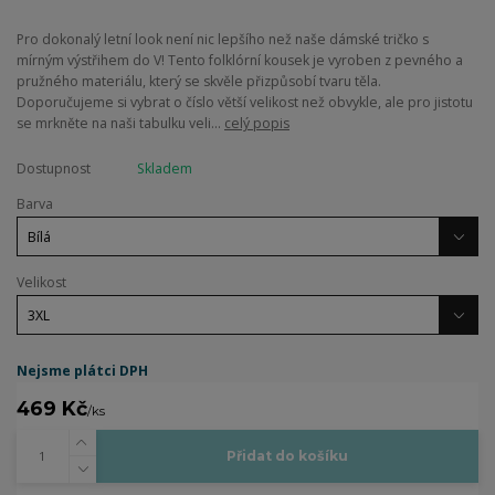
Pro dokonalý letní look není nic lepšího než naše dámské tričko s
mírným výstřihem do V! Tento folklórní kousek je vyroben z pevného a
pružného materiálu, který se skvěle přizpůsobí tvaru těla.
Doporučujeme si vybrat o číslo větší velikost než obvykle, ale pro jistotu
se mrkněte na naši tabulku veli...
celý popis
Dostupnost
Skladem
Barva
Velikost
Nejsme plátci DPH
469 Kč
/
ks
Přidat do košíku