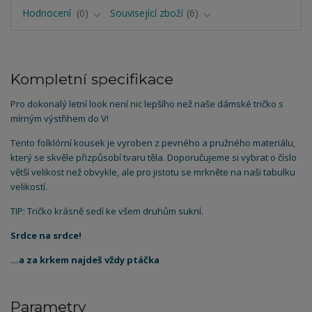
Hodnocení
0
Související zboží
6
Kompletní specifikace
Pro dokonalý letní look není nic lepšího než naše dámské tričko s
mírným výstřihem do V!
Tento folklórní kousek je vyroben z pevného a pružného materiálu,
který se skvěle přizpůsobí tvaru těla. Doporučujeme si vybrat o číslo
větší velikost než obvykle, ale pro jistotu se mrkněte na naši tabulku
velikostí.
TIP: Tričko krásně sedí ke všem druhům sukní.
Srdce na srdce!
...a za krkem najdeš vždy ptáčka
Parametry