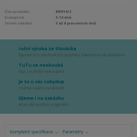
Číslo produktu:
MP014/2
Dostupnost:
3-14 dnů
Termín odeslání:
3 až 8 pracovních dnů
ruční výroba ze Slovácka
šijeme pro Vás funkční doplňky, tiskneme na oblečení
TuTu se neokouká
styl, co jinde nekoupíte
je to u vás cobydup
máme našito na skladě
šijeme i na zakázku
ať je váš soubor originální
Kompletní specifikace
Parametry