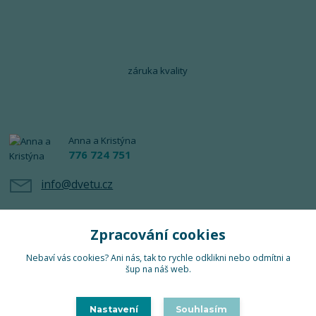
záruka kvality
Anna a Kristýna
776 724 751
info@dvetu.cz
Zpracování cookies
Nebaví vás cookies? Ani nás, tak to rychle odklikni nebo odmítni a
šup na náš web.
Upravit sběr cookies.
Nastavení
Souhlasím