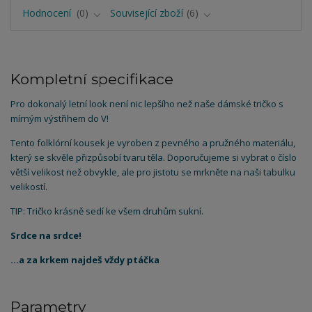
Hodnocení
0
Související zboží
6
Kompletní specifikace
Pro dokonalý letní look není nic lepšího než naše dámské tričko s
mírným výstřihem do V!
Tento folklórní kousek je vyroben z pevného a pružného materiálu,
který se skvěle přizpůsobí tvaru těla. Doporučujeme si vybrat o číslo
větší velikost než obvykle, ale pro jistotu se mrkněte na naši tabulku
velikostí.
TIP: Tričko krásně sedí ke všem druhům sukní.
Srdce na srdce!
...a za krkem najdeš vždy ptáčka
Parametry