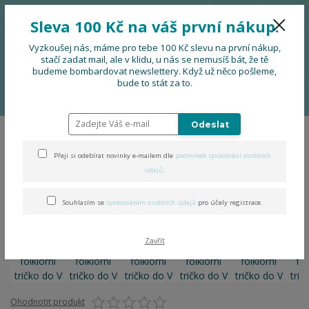
776 724 751
CZK
Sleva 100 Kč na váš první nákup.
0
0 Kč
Vyzkoušej nás, máme pro tebe 100 Kč slevu na první nákup,
stačí zadat mail, ale v klidu, u nás se nemusíš bát, že tě
budeme bombardovat newslettery. Když už něco pošleme,
Menu
bude to stát za to.
Úvod
OBLEČENÍ
Dámské folklorní tričko do V
Odeslat
Dámské folklorní tričko do V
Přeji si odebírat novinky e-mailem dle
podmínek zpracování osobních
údajů
.
Souhlasím se
zpracováním osobních údajů
pro účely registrace.
Zavřít
Ohodnotit produkt