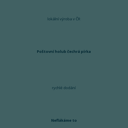
lokální výroba v ČR
Poštovní holub čechrá pírka
rychlé dodání
Neflákáme to