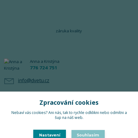
záruka kvality
Anna a Kristýna
776 724 751
info@dvetu.cz
Zpracování cookies
Nebaví vás cookies? Ani nás, tak to rychle odklikni nebo odmítni a
šup na náš web.
Upravit sběr cookies.
Nastavení
Souhlasím