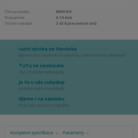
Číslo produktu:
MP014/5
Dostupnost:
3-14 dnů
Termín odeslání:
3 až 8 pracovních dnů
ruční výroba ze Slovácka
šijeme pro Vás funkční doplňky, tiskneme na oblečení
TuTu se neokouká
styl, co jinde nekoupíte
je to u vás cobydup
máme našito na skladě
šijeme i na zakázku
ať je váš soubor originální
Kompletní specifikace
Parametry