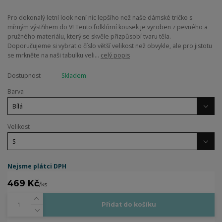
Pro dokonalý letní look není nic lepšího než naše dámské tričko s
mírným výstřihem do V! Tento folklórní kousek je vyroben z pevného a
pružného materiálu, který se skvěle přizpůsobí tvaru těla.
Doporučujeme si vybrat o číslo větší velikost než obvykle, ale pro jistotu
se mrkněte na naši tabulku veli...
celý popis
Dostupnost
Skladem
Barva
Velikost
Nejsme plátci DPH
469 Kč
/
ks
Přidat do košíku