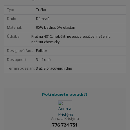
Typ
Tričko
Druh
Dámské
Materiál
95% bavlna, 5% elastan
Údržba
Prát na 40°C, nebělit, nesušit v sušičce, nežehlit,
nečistit chemicky
Designová řada
Folklor
Dostupnost
3-14 dnů
Termín odeslání
3 až 8 pracovních dnů
Potřebujete poradit?
Anna a Kristýna
776 724 751