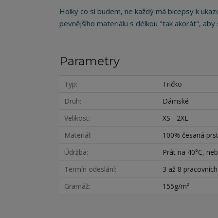
Holky co si budem, ne každý má bicepsy k ukazov
pevnějšího materiálu s délkou "tak akorát", aby s
Parametry
Typ
Tričko
Druh
Dámské
Velikost
XS - 2XL
Materiál
100% česaná prste
Údržba
Prát na 40°C, nebě
Termín odeslání
3 až 8 pracovníc
Gramáž
155g/m²