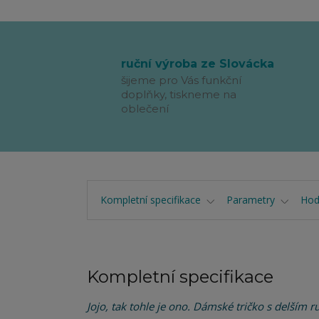
ruční výroba ze Slovácka
šijeme pro Vás funkční
doplňky, tiskneme na
oblečení
Kompletní specifikace
Parametry
Hod
Kompletní specifikace
Jojo, tak tohle je ono. Dámské tričko s delším 