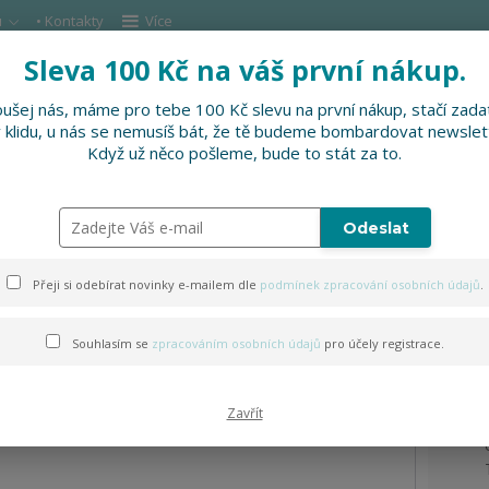
u
• Kontakty
Více
Sleva 100 Kč na váš první nákup.
Hleda
ušej nás, máme pro tebe 100 Kč slevu na první nákup, stačí zadat
v klidu, u nás se nemusíš bát, že tě budeme bombardovat newslet
DOPLŇKY
SLEVNĚNO
PRO FIRMY, FESTI
Když už něco pošleme, bude to stát za to.
Odeslat
rukávem - folklor hrdě
Přeji si odebírat novinky e-mailem dle
podmínek zpracování osobních údajů
.
Souhlasím se
zpracováním osobních údajů
pro účely registrace.
Zavřít