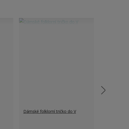
Dámské folklorní tričko do V
Dětské body 
rukáv