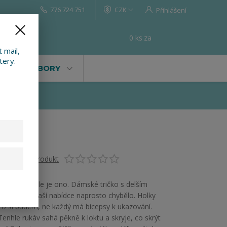
776 724 751
CZK
Přihlášení
0
ks
za
0 Kč
t
 mail,
tery.
VALY, SOUBORY
Ohodnotit produkt
Jojo, tak tohle je ono. Dámské tričko s delším
rukávem v naší nabídce naprosto chybělo. Holky
co si budem, ne každý má bicepsy k ukazování.
Tenhle rukáv sahá pěkně k loktu a skryje, co skrýt