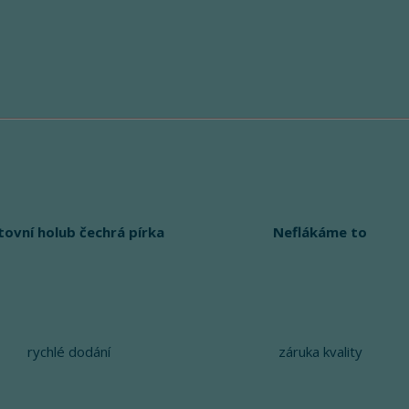
tovní holub čechrá pírka
Neflákáme to
rychlé dodání
záruka kvality