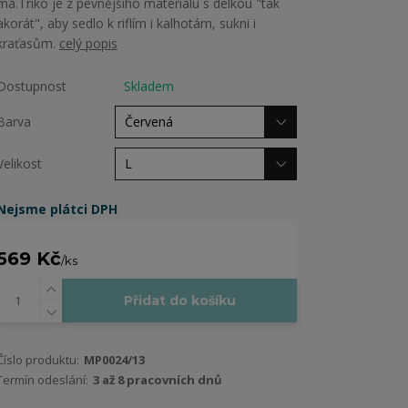
má.Triko je z pevnějšího materiálu s délkou "tak
akorát", aby sedlo k riflím i kalhotám, sukni i
kraťasům.
celý popis
Dostupnost
Skladem
Barva
Velikost
Nejsme plátci DPH
569 Kč
/
ks
Přidat do košíku
Číslo produktu:
MP0024/13
Termín odeslání:
3 až 8 pracovních dnů