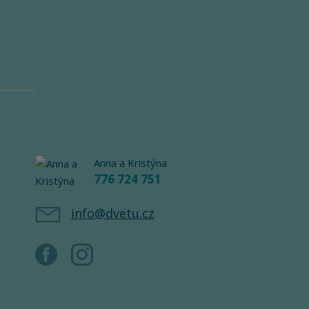
Anna a Kristýna
776 724 751
info@dvetu.cz