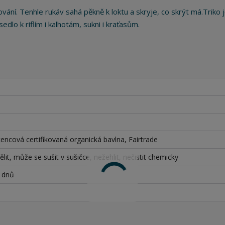
ání. Tenhle rukáv sahá pěkně k loktu a skryje, co skrýt má.Triko j
edlo k riflím i kalhotám, sukni i kraťasům.
ncová certifikovaná organická bavlna, Fairtrade
lit, může se sušit v sušičce, nežehlit, nečistit chemicky
h dnů