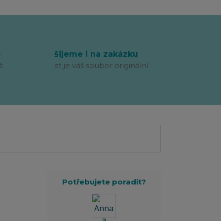
p
šijeme i na zakázku
ě
ať je váš soubor originální
Potřebujete poradit?