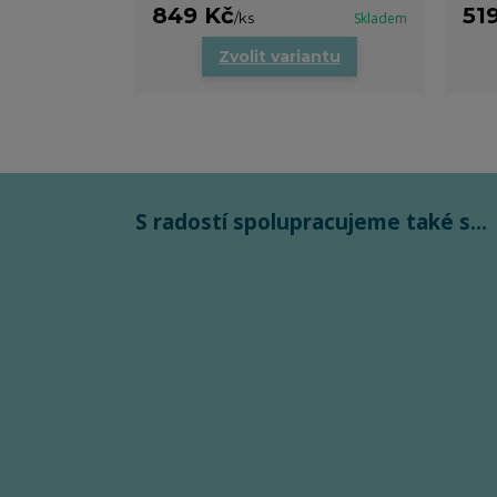
849 Kč
51
/
ks
Skladem
Zvolit variantu
S radostí spolupracujeme také s...