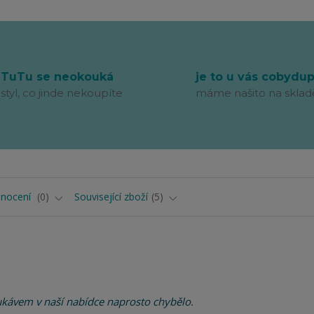
TuTu se neokouká
je to u vás cobydu
styl, co jinde nekoupíte
máme našito na sklad
nocení
0
Související zboží
5
rukávem v naší nabídce naprosto chybělo.