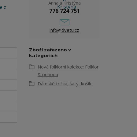
Anna a Kristýna
e z
776 724 751
info@dvetu.cz
Zboží zařazeno v
kategoriích
Nová folklorní kolekce: Folklor
& pohoda
Dámské trička, šaty, košile