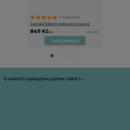
1 hodnocení
Dámská folklorní mikina bez kapuce
Dámské tričko
849 Kč
519 Kč
/
ks
Skladem
/
ks
Zvolit variantu
Zv
S radostí spolupracujeme také s...