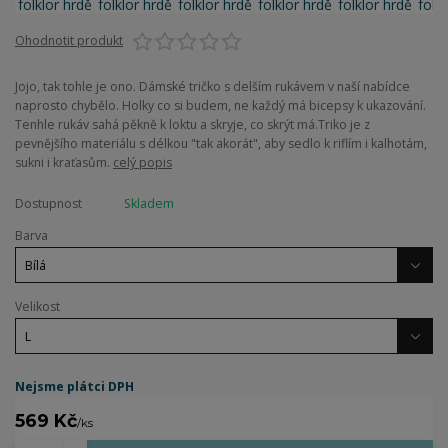
Ohodnotit produkt
Jojo, tak tohle je ono. Dámské tričko s delším rukávem v naší nabídce
naprosto chybělo. Holky co si budem, ne každý má bicepsy k ukazování.
Tenhle rukáv sahá pěkně k loktu a skryje, co skrýt má.Triko je z
pevnějšího materiálu s délkou "tak akorát", aby sedlo k riflím i kalhotám,
sukni i kraťasům.
celý popis
Dostupnost
Skladem
Barva
Velikost
Nejsme plátci DPH
569 Kč
/
ks