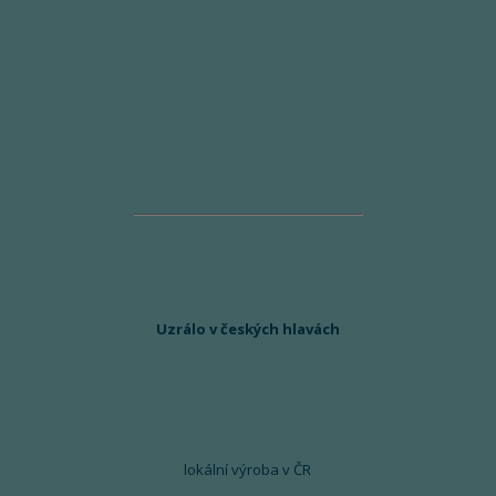
Uzrálo v českých hlavách
lokální výroba v ČR