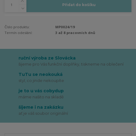
Přidat do košíku
Číslo produktu:
MP0024/19
Termín odeslání:
3 až 8 pracovních dnů
ruční výroba ze Slovácka
šijeme pro Vás funkční doplňky, tiskneme na oblečení
TuTu se neokouká
styl, co jinde nekoupíte
je to u vás cobydup
máme našito na skladě
šijeme i na zakázku
ať je váš soubor originální