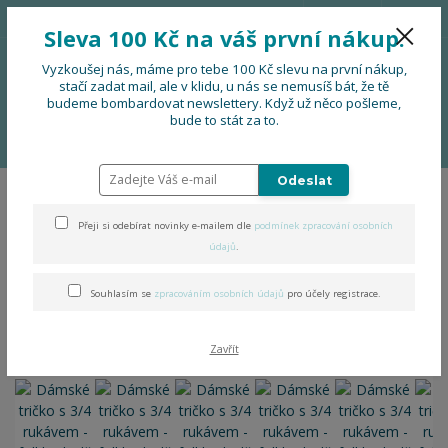
776 724 751
CZK
Sleva 100 Kč na váš první nákup.
0
0 Kč
Vyzkoušej nás, máme pro tebe 100 Kč slevu na první nákup,
stačí zadat mail, ale v klidu, u nás se nemusíš bát, že tě
budeme bombardovat newslettery. Když už něco pošleme,
Menu
bude to stát za to.
Úvod
Dámské tričko s 3/4 rukávem - folklor hrdě
Odeslat
Dámské tričko s 3/4 rukávem
Přeji si odebírat novinky e-mailem dle
podmínek zpracování osobních
- folklor hrdě
údajů
.
Souhlasím se
zpracováním osobních údajů
pro účely registrace.
Zavřít