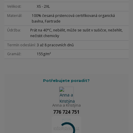
Velikost
XS - 2XL
Materiál
100% česaná prstencová certifikovaná organická
bavlna, Fairtrade
Údržba
Prát na 40°C, nebělit, může se sušit v sušičce, nežehlit,
nečistit chemicky
Termín odeslání
3 až 8 pracovních dnů
Gramáž
155g/m²
Potřebujete poradit?
Anna a Kristýna
776 724 751
info@dvetu.cz