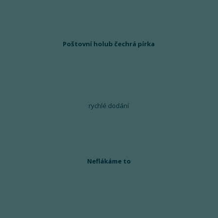
Poštovní holub čechrá pírka
rychlé dodání
Neflákáme to