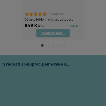
1 hodnocení
Dámská folklorní mikina bez kapuce
Dámské tričko
849 Kč
519 Kč
/
ks
Skladem
/
ks
Zvolit variantu
Zv
S radostí spolupracujeme také s...