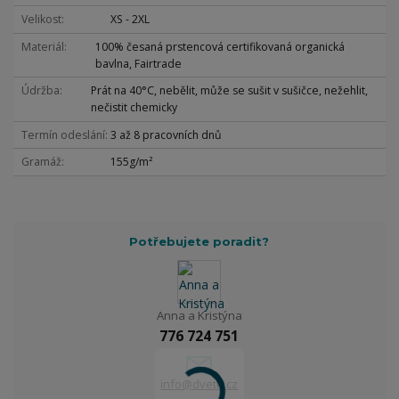
Velikost
XS - 2XL
Materiál
100% česaná prstencová certifikovaná organická
bavlna, Fairtrade
Údržba
Prát na 40°C, nebělit, může se sušit v sušičce, nežehlit,
nečistit chemicky
Termín odeslání
3 až 8 pracovních dnů
Gramáž
155g/m²
Potřebujete poradit?
Anna a Kristýna
776 724 751
info@dvetu.cz