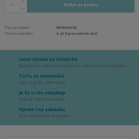
Přidat do košíku
Číslo produktu:
MP0024/26
Termín odeslání:
3 až 8 pracovních dnů
ruční výroba ze Slovácka
šijeme pro Vás funkční doplňky, tiskneme na oblečení
TuTu se neokouká
styl, co jinde nekoupíte
je to u vás cobydup
máme našito na skladě
šijeme i na zakázku
ať je váš soubor originální