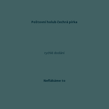
Poštovní holub čechrá pírka
rychlé dodání
Neflákáme to