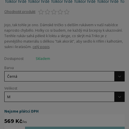
Ohodnotit produkt
Jojo, tak tohle je ono. Dámské tričko s delším rukávem v naší nabídce
naprosto chybělo. Holky co si budem, ne každý má bicepsy k ukazování.
Tenhle rukáv sahá pěkně k loktu a skryje, co skrýt má.Triko je z
pevnějšího materiálu s délkou "tak akorát", aby sedlo k riflím i kalhotám,
sukni i kraťasům.
celý popis
Dostupnost
Skladem
Barva
Velikost
Nejsme plátci DPH
569 Kč
/
ks