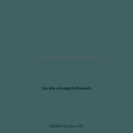
Uzrálo v českých hlavách
lokální výroba v ČR