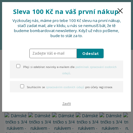
776 724 751
CZK
Sleva 100 Kč na váš první nákup.
0
0 Kč
Vyzkoušej nás, máme pro tebe 100 Kč slevu na první nákup,
stačí zadat mail, ale v klidu, u nás se nemusíš bát, že tě
budeme bombardovat newslettery. Když už něco pošleme,
Menu
bude to stát za to.
Úvod
Dámské tričko s 3/4 rukávem - folklor hrdě
Odeslat
Dámské tričko s 3/4 rukávem
Přeji si odebírat novinky e-mailem dle
podmínek zpracování osobních
- folklor hrdě
údajů
.
Souhlasím se
zpracováním osobních údajů
pro účely registrace.
Zavřít