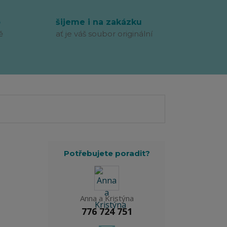
p
šijeme i na zakázku
ě
ať je váš soubor originální
Potřebujete poradit?
Anna a Kristýna
776 724 751