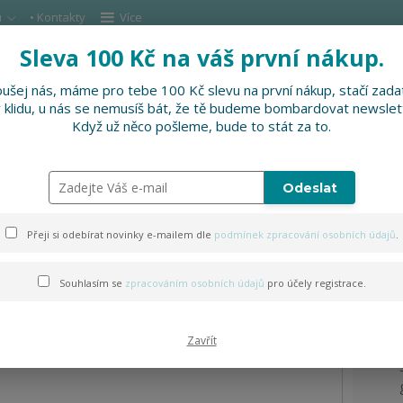
u
• Kontakty
Více
Sleva 100 Kč na váš první nákup.
Hleda
ušej nás, máme pro tebe 100 Kč slevu na první nákup, stačí zadat
v klidu, u nás se nemusíš bát, že tě budeme bombardovat newslet
DOPLŇKY
SLEVNĚNO
PRO FIRMY, FESTI
Když už něco pošleme, bude to stát za to.
 rukáv
Odeslat
em dlouhý rukáv
Přeji si odebírat novinky e-mailem dle
podmínek zpracování osobních údajů
.
Souhlasím se
zpracováním osobních údajů
pro účely registrace.
Zavřít