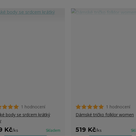
1 hodnocení
1 hodnocení
ké body se srdcem krátký
Dámské tričko folklor women
v
9 Kč
519 Kč
/
ks
Skladem
/
ks
Sk