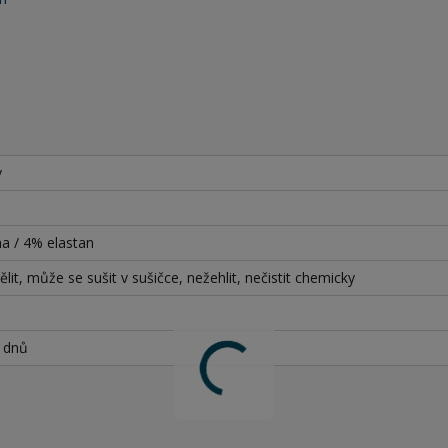
v
a / 4% elastan
lit, může se sušit v sušičce, nežehlit, nečistit chemicky
h dnů