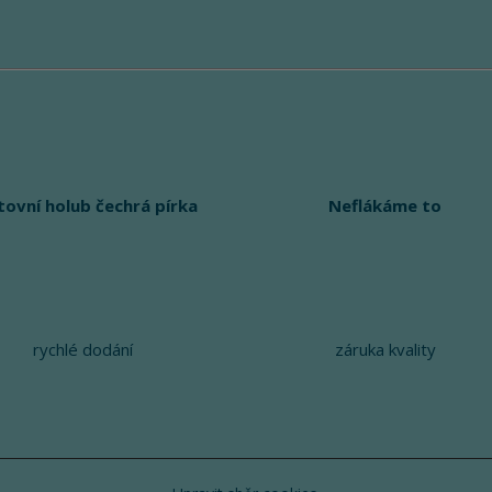
tovní holub čechrá pírka
Neflákáme to
rychlé dodání
záruka kvality