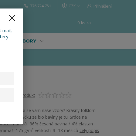
776 724 751
CZK
Přihlášení
0
ks
za
0 Kč
t
 mail,
tery.
VALY, SOUBORY
Ohodnotit produkt
Máte děti, líbí se vám naše vzory? Krásný folklorní
vzor na bodyčku ze bio bavlny je tu. Srdce na
srdce! materiál: 96% česaná bavlna / 4% elastan
gramáž: 175 g/m² velikosti: 3 -18 měsíců
celý popis