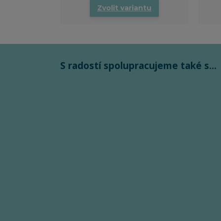
Zvolit variantu
S radostí spolupracujeme také s...