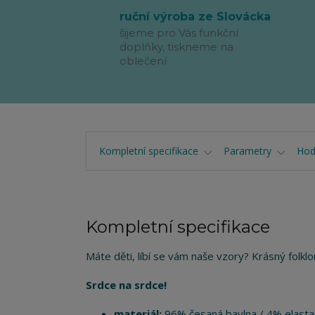
ruční výroba ze Slovácka
šijeme pro Vás funkční
doplňky, tiskneme na
oblečení
Kompletní specifikace
Parametry
Hod
Kompletní specifikace
Máte děti, líbí se vám naše vzory? Krásný folklo
Srdce na srdce!
materiál:
96% česaná bavlna / 4% elasta