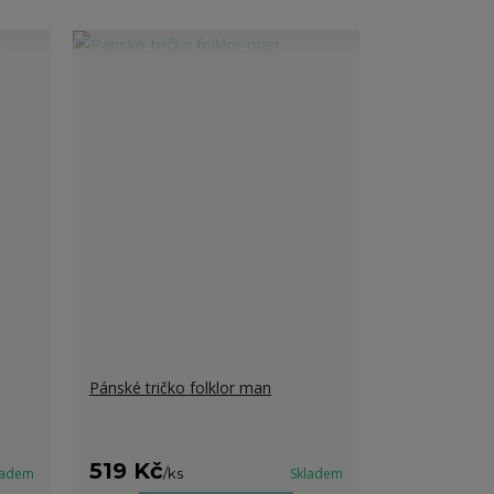
Pánské tričko folklor man
519 Kč
ladem
/
ks
Skladem