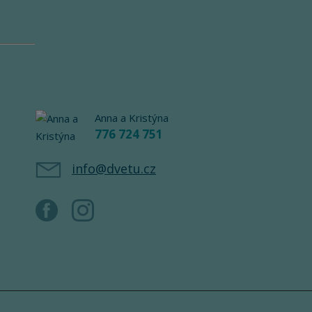
Anna a Kristýna
776 724 751
info@dvetu.cz