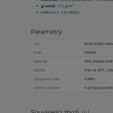
gramáž:
175 g/m²
velikosti: 3 -18 měsíců
Parametry
Typ
Body krátký ruká
Druh
Dětské
Materiál
96% česaná bavln
Údržba
Prát na 40°C, nebě
Designová řada
Folklor
Termín odeslání
3 až 8 pracovníc
Související zboží
4