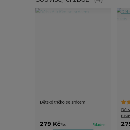
Dětské tričko se srdcem
Děts
ruká
279 Kč
27
/
ks
Skladem