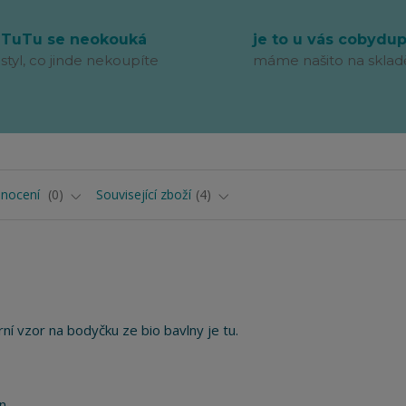
TuTu se neokouká
je to u vás cobydu
styl, co jinde nekoupíte
máme našito na sklad
nocení
0
Související zboží
4
rní vzor na bodyčku ze bio bavlny je tu.
n