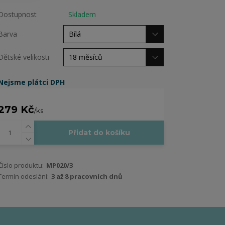
Dostupnost
Skladem
Barva
Dětské velikosti
Nejsme plátci DPH
279 Kč
/
ks
Přidat do košíku
Číslo produktu:
MP020/3
Termín odeslání:
3 až 8 pracovních dnů