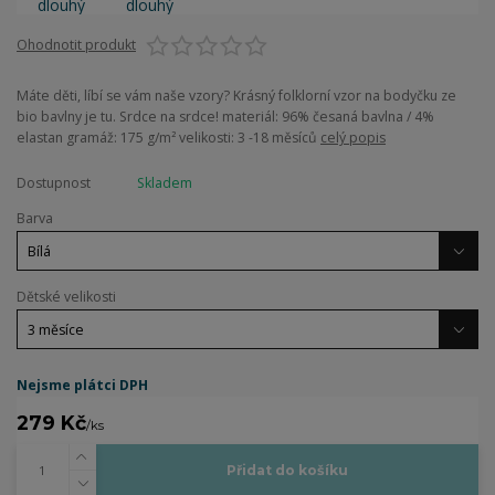
Ohodnotit produkt
Máte děti, líbí se vám naše vzory? Krásný folklorní vzor na bodyčku ze
bio bavlny je tu. Srdce na srdce! materiál: 96% česaná bavlna / 4%
elastan gramáž: 175 g/m² velikosti: 3 -18 měsíců
celý popis
Dostupnost
Skladem
Barva
Dětské velikosti
Nejsme plátci DPH
279 Kč
/
ks
Přidat do košíku