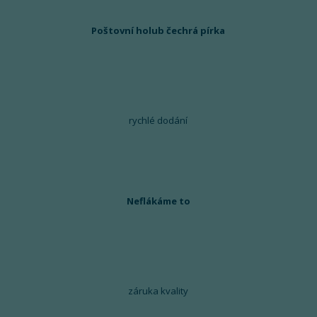
Poštovní holub čechrá pírka
rychlé dodání
Neflákáme to
záruka kvality