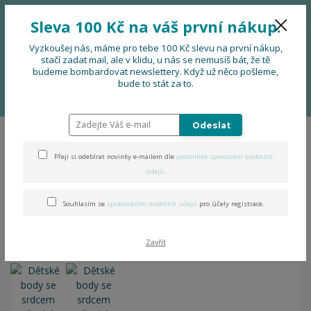
776 724 751
CZK
Sleva 100 Kč na váš první nákup.
0
0 Kč
Vyzkoušej nás, máme pro tebe 100 Kč slevu na první nákup,
stačí zadat mail, ale v klidu, u nás se nemusíš bát, že tě
budeme bombardovat newslettery. Když už něco pošleme,
Menu
bude to stát za to.
Úvod
OBLEČENÍ
Dětské body se srdcem dlouhý rukáv
Odeslat
Dětské body se srdcem
Přeji si odebírat novinky e-mailem dle
podmínek zpracování osobních
dlouhý rukáv
údajů
.
Souhlasím se
zpracováním osobních údajů
pro účely registrace.
Zavřít