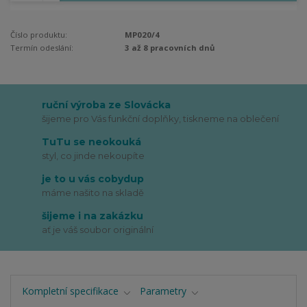
Číslo produktu:
MP020/4
Termín odeslání:
3 až 8 pracovních dnů
ruční výroba ze Slovácka
šijeme pro Vás funkční doplňky, tiskneme na oblečení
TuTu se neokouká
styl, co jinde nekoupíte
je to u vás cobydup
máme našito na skladě
šijeme i na zakázku
ať je váš soubor originální
Kompletní specifikace
Parametry