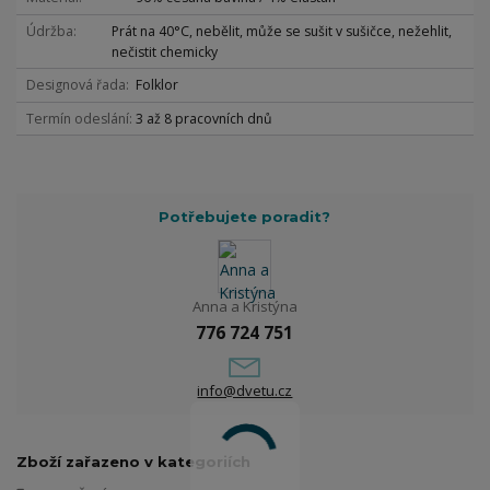
Údržba
Prát na 40°C, nebělit, může se sušit v sušičce, nežehlit,
nečistit chemicky
Designová řada
Folklor
Termín odeslání
3 až 8 pracovních dnů
Potřebujete poradit?
Anna a Kristýna
776 724 751
info@dvetu.cz
Zboží zařazeno v kategoriích