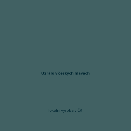
Uzrálo v českých hlavách
lokální výroba v ČR