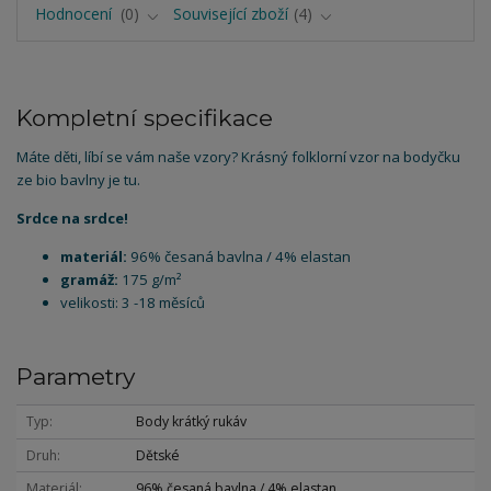
Hodnocení
0
Související zboží
4
Kompletní specifikace
Máte děti, líbí se vám naše vzory? Krásný folklorní vzor na bodyčku
ze bio bavlny je tu.
Srdce na srdce!
materiál:
96% česaná bavlna / 4% elastan
gramáž:
175 g/m²
velikosti: 3 -18 měsíců
Parametry
Typ
Body krátký rukáv
Druh
Dětské
Materiál
96% česaná bavlna / 4% elastan