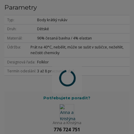
Parametry
Typ
Body krátký rukáv
Druh
Dětské
Materiál
96% česaná bavlna / 4% elastan
Údržba
Prát na 40°C, nebělit, může se sušit v sušičce, nežehlit,
nečistit chemicky
Designová řada
Folklor
Termín odeslání
3 až 8 pracovních dnů
Potřebujete poradit?
Anna a Kristýna
776 724 751