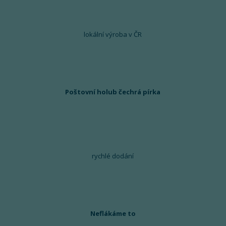
lokální výroba v ČR
Poštovní holub čechrá pírka
rychlé dodání
Neflákáme to