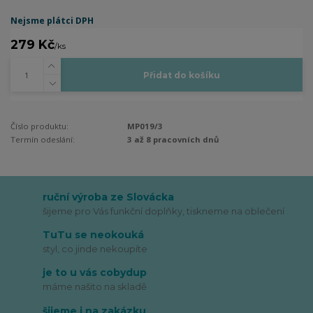
Nejsme plátci DPH
279 Kč
/
ks
Přidat do košíku
Číslo produktu:
MP019/3
Termín odeslání:
3 až 8 pracovních dnů
ruční výroba ze Slovácka
šijeme pro Vás funkční doplňky, tiskneme na oblečení
TuTu se neokouká
styl, co jinde nekoupíte
je to u vás cobydup
máme našito na skladě
šijeme i na zakázku