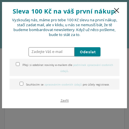
776 724 751
CZK
Sleva 100 Kč na váš první nákup.
0
0 Kč
Vyzkoušej nás, máme pro tebe 100 Kč slevu na první nákup,
stačí zadat mail, ale v klidu, u nás se nemusíš bát, že tě
budeme bombardovat newslettery. Když už něco pošleme,
Menu
bude to stát za to.
Úvod
OBLEČENÍ
Dětské body se srdcem krátký rukáv
Odeslat
Dětské body se srdcem
Přeji si odebírat novinky e-mailem dle
podmínek zpracování osobních
krátký rukáv
údajů
.
Souhlasím se
zpracováním osobních údajů
pro účely registrace.
Zavřít