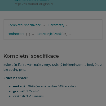
ať je váš soubor originální
Kompletní specifikace
Parametry
Hodnocení
1
Související zboží
5
Kompletní specifikace
Máte děti, líbí se vám naše vzory? Krásný folklorní vzor na bodyčku z
bio bavlny je tu.
Srdce na srdce!
materiál:
96% česaná bavlna / 4% elastan
gramáž:
175 g/m²
velikosti: 3 -18 měsíců