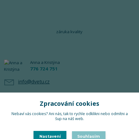
záruka kvality
Anna a Kristýna
776 724 751
info@dvetu.cz
Zpracování cookies
Nebaví vás cookies? Ani nás, tak to rychle odklikni nebo odmítni a
šup na náš web.
Upravit sběr cookies.
Nastavení
Souhlasím