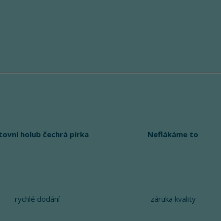
tovní holub čechrá pírka
Neflákáme to
rychlé dodání
záruka kvality