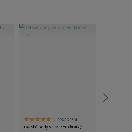
ý
1 hodnocení
Pánské tričko
Dětské body se srdcem krátký