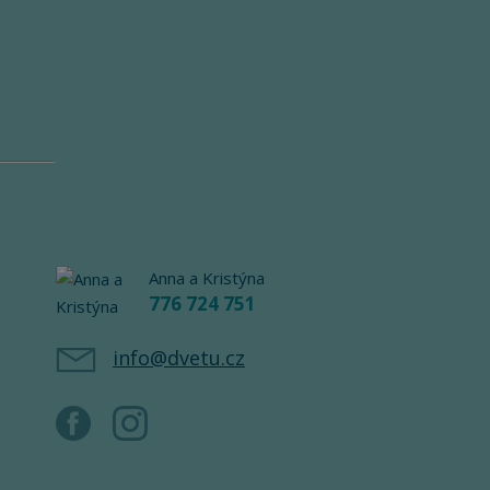
Anna a Kristýna
776 724 751
info@dvetu.cz