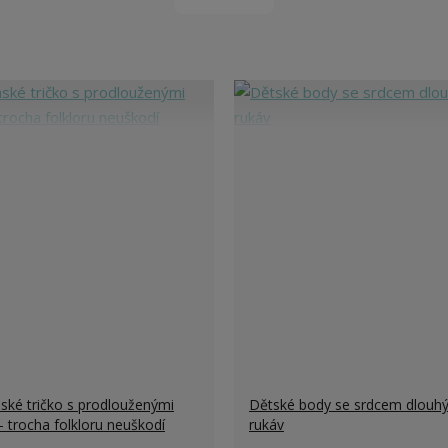
ké tričko s prodlouženými
Dětské body se srdcem dlouh
- trocha folkloru neuškodí
rukáv