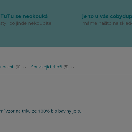
TuTu se neokouká
je to u vás cobydu
styl, co jinde nekoupíte
máme našito na sklad
nocení
0
Související zboží
5
rní vzor na triku ze 100% bio bavlny je tu.