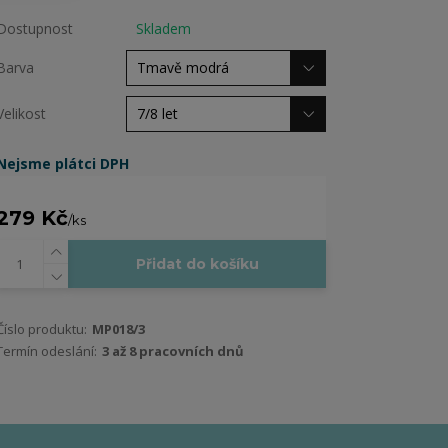
Dostupnost
Skladem
Barva
Velikost
Nejsme plátci DPH
279 Kč
/
ks
Přidat do košíku
Číslo produktu:
MP018/3
Termín odeslání:
3 až 8 pracovních dnů