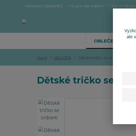
• Recenze zákazníků
• Co pro vás máme?
• Vše o nákup
Vyzko
ale 
OBLEČENÍ
Úvod
OBLEČENÍ
Dětské tričko se srdcem
Dětské tričko se sr