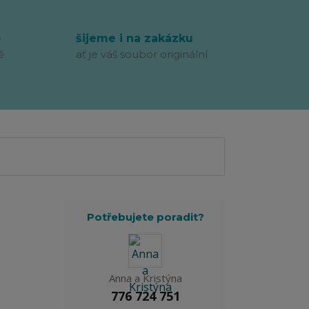
p
šijeme i na zakázku
ě
ať je váš soubor originální
Potřebujete poradit?
Anna a Kristýna
776 724 751