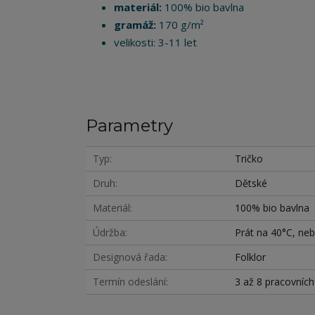
materiál:
100% bio bavlna
gramáž:
170 g/m²
velikosti: 3-11 let
Parametry
Typ
Tričko
Druh
Dětské
Materiál
100% bio bavlna
Údržba
Prát na 40°C, nebě
Designová řada
Folklor
Termín odeslání
3 až 8 pracovníc