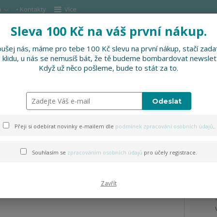
u
• Kontakty
Více
Sleva 100 Kč na váš první nákup.
Hleda
ušej nás, máme pro tebe 100 Kč slevu na první nákup, stačí zadat
v klidu, u nás se nemusíš bát, že tě budeme bombardovat newslet
DOPLŇKY
SLEVNĚNO
PRO FIRMY, FESTI
Když už něco pošleme, bude to stát za to.
Odeslat
dcem
Přeji si odebírat novinky e-mailem dle
podmínek zpracování osobních údajů
.
Souhlasím se
zpracováním osobních údajů
pro účely registrace.
Zavřít