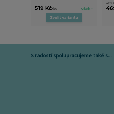
469 
519 Kč
46
/
ks
Skladem
Zvolit variantu
S radostí spolupracujeme také s...