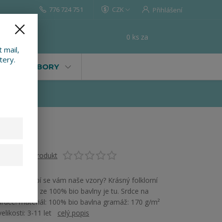
776 724 751
CZK
Přihlášení
0
ks
za
0 Kč
t
 mail,
tery.
VALY, SOUBORY
Ohodnotit produkt
Máte děti, líbí se vám naše vzory? Krásný folklorní
vzor na triku ze 100% bio bavlny je tu. Srdce na
srdce! materiál: 100% bio bavlna gramáž: 170 g/m²
velikosti: 3-11 let
celý popis