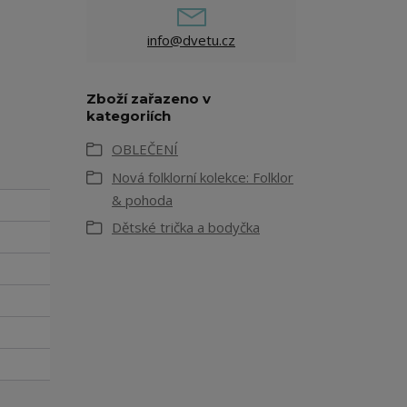
info@dvetu.cz
Zboží zařazeno v
kategoriích
OBLEČENÍ
Nová folklorní kolekce: Folklor
& pohoda
Dětské trička a bodyčka