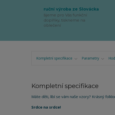
ruční výroba ze Slovácka
šijeme pro Vás funkční
doplňky, tiskneme na
oblečení
Kompletní specifikace
Parametry
Hod
Kompletní specifikace
Máte děti, líbí se vám naše vzory? Krásný folklo
Srdce na srdce!