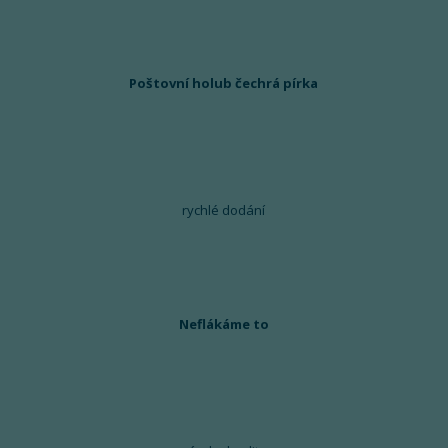
Poštovní holub čechrá pírka
rychlé dodání
Neflákáme to