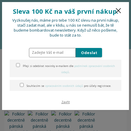
776 724 751
CZK
Sleva 100 Kč na váš první nákup.
0
0 Kč
Vyzkoušej nás, máme pro tebe 100 Kč slevu na první nákup,
stačí zadat mail, ale v klidu, u nás se nemusíš bát, že tě
budeme bombardovat newslettery. Když už něco pošleme,
Menu
bude to stát za to.
Úvod
OBLEČENÍ
Folklor decentně pánská společenská košile
Odeslat
Folklor decentně pánská
Přeji si odebírat novinky e-mailem dle
podmínek zpracování osobních
společenská košile
údajů
.
Souhlasím se
zpracováním osobních údajů
pro účely registrace.
Zavřít