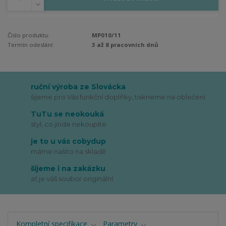
Číslo produktu:
MP010/11
Termín odeslání:
3 až 8 pracovních dnů
ruční výroba ze Slovácka
šijeme pro Vás funkční doplňky, tiskneme na oblečení
TuTu se neokouká
styl, co jinde nekoupíte
je to u vás cobydup
máme našito na skladě
šijeme i na zakázku
ať je váš soubor originální
Kompletní specifikace
Parametry