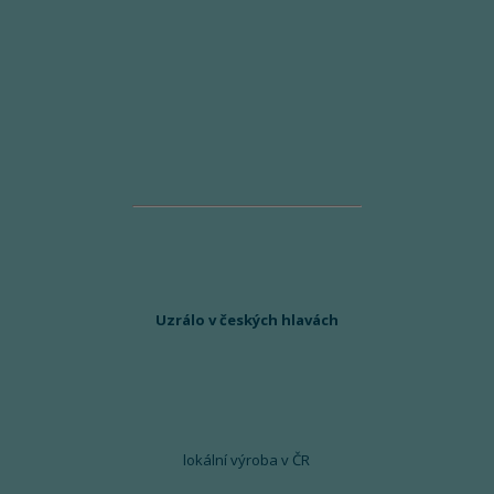
Uzrálo v českých hlavách
lokální výroba v ČR