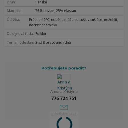
Druh
Pánské
Materiál
75% bavlan, 25% elastan
Údržba
Prát na 40°C, nebělit, může se sušit v sušičce, nežehlit,
nečistit chemicky
Designová řada
Folklor
Termín odeslání
3 až 8 pracovních dnů
Potřebujete poradit?
Anna a Kristýna
776 724 751
info@dvetu.cz