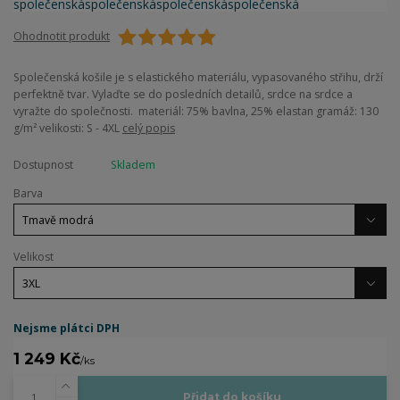
Ohodnotit produkt
Společenská košile je s elastického materiálu, vypasovaného střihu, drží
perfektně tvar. Vylaďte se do posledních detailů, srdce na srdce a
vyražte do společnosti. materiál: 75% bavlna, 25% elastan gramáž: 130
g/m² velikosti: S - 4XL
celý popis
Dostupnost
Skladem
Barva
Velikost
Nejsme plátci DPH
1 249 Kč
/
ks
Přidat do košíku