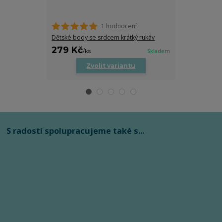
1 hodnocení
Pánská folklor
Dětské body se srdcem krátký rukáv
279 Kč
849 Kč
/
ks
Skladem
/
ks
Zvolit variantu
Zv
S radostí spolupracujeme také s...