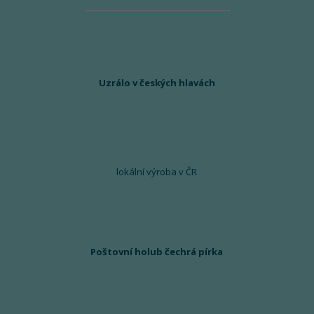
Uzrálo v českých hlavách
lokální výroba v ČR
Poštovní holub čechrá pírka