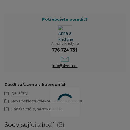
Potřebujete poradit?
Anna a Kristýna
776 724 751
info@dvetu.cz
Zboží zařazeno v kategoriích
OBLEČENÍ
Nová folklorní kolekce: Folklor & pohoda
Pánské trička, mikiny a košile
Související zboží
5