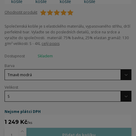
Ohodnotit produkt
Společenská košile je s elastického materiálu, vypasovaného střihu, drží
perfektně tvar. Vylaďte se do posledních detailů, srdce na srdce a
vyražte do společnosti. materiál: 75% bavlna, 25% elastan gramáž: 130
g/m² velikosti: S - 4XL
celý popis
Dostupnost
Skladem
Barva
Velikost
Nejsme plátci DPH
1 249 Kč
/
ks
Přidat do košíku