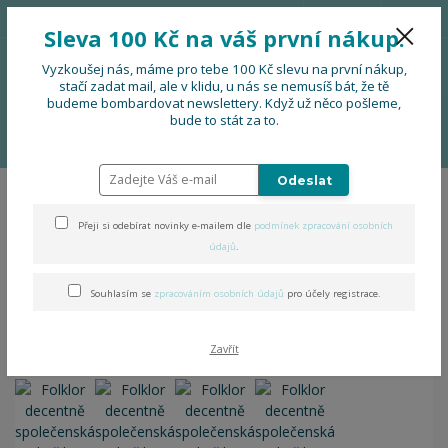
776 724 751
CZK
Sleva 100 Kč na váš první nákup.
0
0 Kč
Vyzkoušej nás, máme pro tebe 100 Kč slevu na první nákup,
stačí zadat mail, ale v klidu, u nás se nemusíš bát, že tě
budeme bombardovat newslettery. Když už něco pošleme,
Menu
bude to stát za to.
Úvod
OBLEČENÍ
Folklor decentně společenská košile
Odeslat
Folklor decentně
Přeji si odebírat novinky e-mailem dle
podmínek zpracování osobních
společenská košile
údajů
.
Souhlasím se
zpracováním osobních údajů
pro účely registrace.
Zavřít