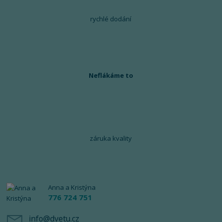
rychlé dodání
Neflákáme to
záruka kvality
Anna a Kristýna
776 724 751
info@dvetu.cz