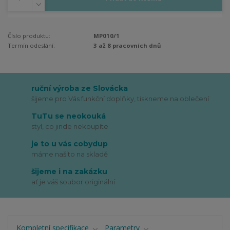
Číslo produktu:
MP010/1
Termín odeslání:
3 až 8 pracovních dnů
ruční výroba ze Slovácka
šijeme pro Vás funkční doplňky, tiskneme na oblečení
TuTu se neokouká
styl, co jinde nekoupíte
je to u vás cobydup
máme našito na skladě
šijeme i na zakázku
ať je váš soubor originální
Kompletní specifikace
Parametry