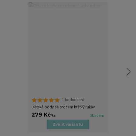
1 hodnocení
Pánská folklor
Dětské body se srdcem krátký rukáv
279 Kč
849 Kč
/
ks
Skladem
/
ks
Zvolit variantu
Zv