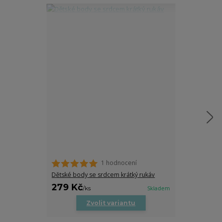
1 hodnocení
Pánská folklor
Dětské body se srdcem krátký rukáv
279 Kč
849 Kč
/
ks
Skladem
/
ks
Zvolit variantu
Zv