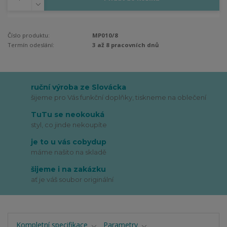
Číslo produktu:
MP010/8
Termín odeslání:
3 až 8 pracovních dnů
ruční výroba ze Slovácka
šijeme pro Vás funkční doplňky, tiskneme na oblečení
TuTu se neokouká
styl, co jinde nekoupíte
je to u vás cobydup
máme našito na skladě
šijeme i na zakázku
ať je váš soubor originální
Kompletní specifikace
Parametry