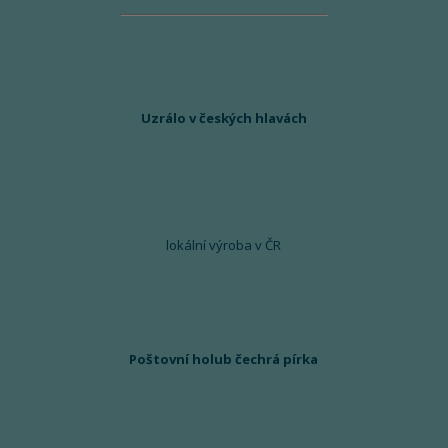
Uzrálo v českých hlavách
lokální výroba v ČR
Poštovní holub čechrá pírka