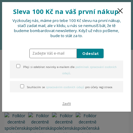
776 724 751
CZK
Sleva 100 Kč na váš první nákup.
0
0 Kč
Vyzkoušej nás, máme pro tebe 100 Kč slevu na první nákup,
stačí zadat mail, ale v klidu, u nás se nemusíš bát, že tě
budeme bombardovat newslettery. Když už něco pošleme,
Menu
bude to stát za to.
Úvod
OBLEČENÍ
Folklor decentně společenská košile
Odeslat
Folklor decentně
Přeji si odebírat novinky e-mailem dle
podmínek zpracování osobních
společenská košile
údajů
.
Souhlasím se
zpracováním osobních údajů
pro účely registrace.
Zavřít