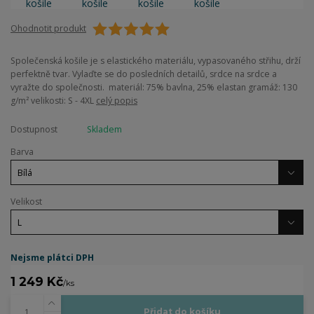
Ohodnotit produkt
Společenská košile je s elastického materiálu, vypasovaného střihu, drží
perfektně tvar. Vylaďte se do posledních detailů, srdce na srdce a
vyražte do společnosti. materiál: 75% bavlna, 25% elastan gramáž: 130
g/m² velikosti: S - 4XL
celý popis
Dostupnost
Skladem
Barva
Velikost
Nejsme plátci DPH
1 249 Kč
/
ks
Přidat do košíku