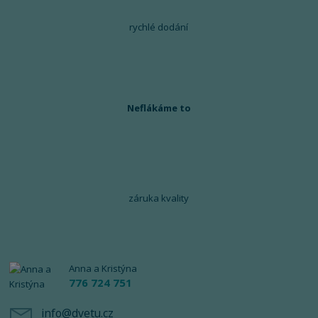
rychlé dodání
Neflákáme to
záruka kvality
Anna a Kristýna
776 724 751
info@dvetu.cz