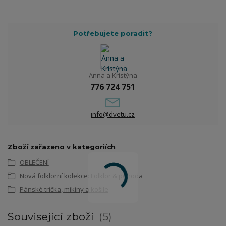
Potřebujete poradit?
Anna a Kristýna
776 724 751
info@dvetu.cz
Zboží zařazeno v kategoriích
OBLEČENÍ
Nová folklorní kolekce: Folklor & pohoda
Pánské trička, mikiny a košile
Související zboží
5