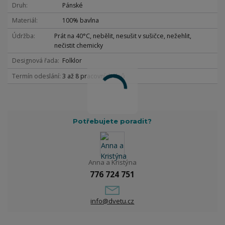
Druh
Pánské
Materiál
100% bavlna
Údržba
Prát na 40°C, nebělit, nesušit v sušičce, nežehlit,
nečistit chemicky
Designová řada
Folklor
Termín odeslání
3 až 8 pracovních dnů
Potřebujete poradit?
Anna a Kristýna
776 724 751
info@dvetu.cz