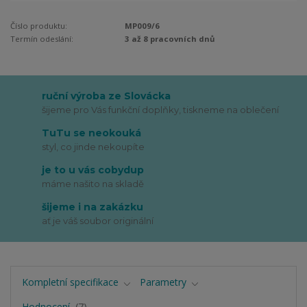
Číslo produktu:
MP009/6
Termín odeslání:
3 až 8 pracovních dnů
ruční výroba ze Slovácka
šijeme pro Vás funkční doplňky, tiskneme na oblečení
TuTu se neokouká
styl, co jinde nekoupíte
je to u vás cobydup
máme našito na skladě
šijeme i na zakázku
ať je váš soubor originální
Kompletní specifikace
Parametry
Hodnocení
7