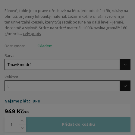
Pánové, tohle je to pravé ořechové na léto. Jednoduchá střih, rukávy na
ohrnutí, příjemný lehounký materiál. Ležérní košile s naším vzorem je
ten univerzální kousek, který tvůj šatník posune na další level - jemně,
decentně a stylově. Srdce na srdce! materiál: 100% bavlna gramáž: 160
g/m² veli...
celý popis
Dostupnost
Skladem
Barva
Velikost
Nejsme plátci DPH
949 Kč
/
ks
Přidat do košíku