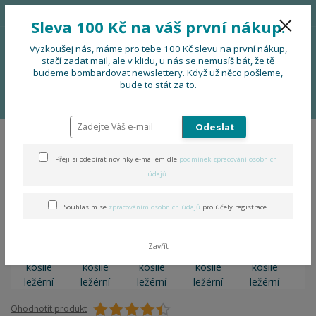
776 724 751
CZK
Sleva 100 Kč na váš první nákup.
0
0 Kč
Vyzkoušej nás, máme pro tebe 100 Kč slevu na první nákup,
stačí zadat mail, ale v klidu, u nás se nemusíš bát, že tě
budeme bombardovat newslettery. Když už něco pošleme,
Menu
bude to stát za to.
Úvod
OBLEČENÍ
Folklorní košile ležérní
Odeslat
Folklorní košile ležérní
Přeji si odebírat novinky e-mailem dle
podmínek zpracování osobních
údajů
.
Souhlasím se
zpracováním osobních údajů
pro účely registrace.
Zavřít
Ohodnotit produkt