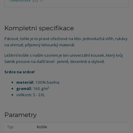
Kompletní specifikace
Pánové, tohle je to pravé ořechové na léto. Jednoduchá střih, rukávy
na ohrnutí, příjemný lehounký materiál.
Ležérní košile s naším vzorem je ten univerzální kousek, který tvůj
šatník posune na další level - jemně, decentně a stylově.
Srdce na srdce!
materiál:
100% bavlna
gramáž:
160 g/m²
velikosti: S - 2XL
Parametry
Typ
Košile