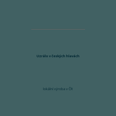
Uzrálo v českých hlavách
lokální výroba v ČR