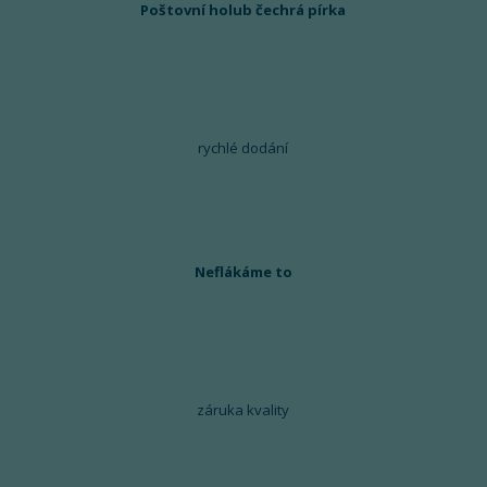
Poštovní holub čechrá pírka
rychlé dodání
Neflákáme to
záruka kvality