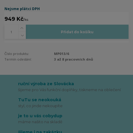
Nejsme plátci DPH
949 Kč
/
ks
Přidat do košíku
Číslo produktu:
MP013/6
Termín odeslání:
3 až 8 pracovních dnů
ruční výroba ze Slovácka
šijeme pro Vás funkční doplňky, tiskneme na oblečení
TuTu se neokouká
styl, co jinde nekoupíte
je to u vás cobydup
máme našito na skladě
šijeme i na zakázku