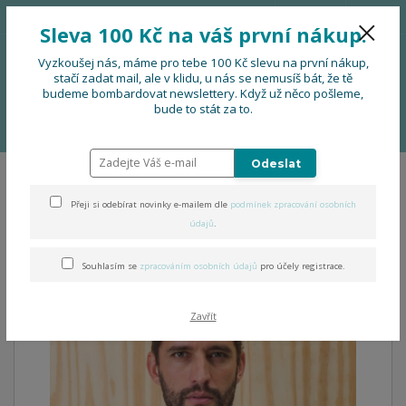
776 724 751
CZK
Sleva 100 Kč na váš první nákup.
0
0 Kč
Vyzkoušej nás, máme pro tebe 100 Kč slevu na první nákup,
stačí zadat mail, ale v klidu, u nás se nemusíš bát, že tě
budeme bombardovat newslettery. Když už něco pošleme,
Menu
bude to stát za to.
Úvod
OBLEČENÍ
Folklorní pánská košile bez límečku
Odeslat
Folklorní pánská košile bez
Přeji si odebírat novinky e-mailem dle
podmínek zpracování osobních
límečku
údajů
.
Souhlasím se
zpracováním osobních údajů
pro účely registrace.
Zavřít