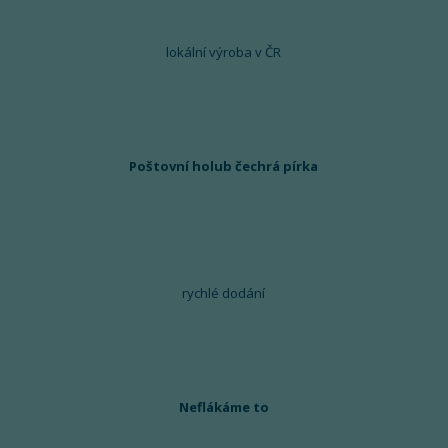
lokální výroba v ČR
Poštovní holub čechrá pírka
rychlé dodání
Neflákáme to