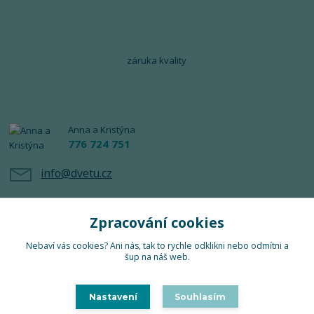
záruka kvality
Anna a Kristýna
776 724 751
info@dvetu.cz
Zpracování cookies
Nebaví vás cookies? Ani nás, tak to rychle odklikni nebo odmítni a
šup na náš web.
Upravit sběr cookies.
Nastavení
Souhlasím