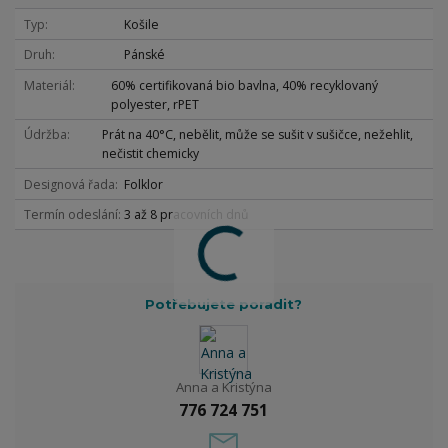
Typ
Košile
Druh
Pánské
Materiál
60% certifikovaná bio bavlna, 40% recyklovaný
polyester, rPET
Údržba
Prát na 40°C, nebělit, může se sušit v sušičce, nežehlit,
nečistit chemicky
Designová řada
Folklor
Termín odeslání
3 až 8 pracovních dnů
Potřebujete poradit?
Anna a Kristýna
776 724 751