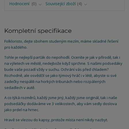
Hodnocení
0
Související zboží
4
Kompletní specifikace
Folkloristo, dejte sbohem studeným mezím, máme skladné řešení
pro každého.
Tohle je nejlepší parťák do nepohodlí. Oceníte je jak v přírodě, tak i
na výletech ve městě, nedejbože když sprchne. S našimi podsedáky
bude vaše pozadí vždy v suchu. Ochrání vás před chladem?
Rozhodně, ale osvědčil se jako týmový hráč i v létě, abyste si své
zadečky nespálili na horkých tribunách nebo rozpálených
sedadlech v autě.
A co týká rozměrů, každý jsme jiný, každý jsme originál, tak i naše
podsedáčky dodáváme ve 3 velikostech, aby vám sedly doslova
jako prdel na hrnec.
Hravě se vlezou do kapsy, protože místa není nikdy nazbyt.