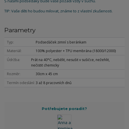
S našimi podsedáky bude vaše pozadí vždy v suchu.
TIP: Vaše děti ho budou milovat, známe to z vlastní zkušenosti.
Parametry
Typ
Podsedáček zimní s beránkam
Materiál
100% polyester + TPU membrána (18000/12000)
Údržba
Prát na 40°C, nebělit, nesušit v sušičce, nežehlit,
nečistit chemicky
Rozměr
30cm x 45 cm
Termín odeslání
3 až 8 pracovních dnů
Potřebujete poradit?