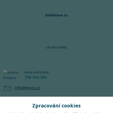
Neflákáme to
záruka kvality
Anna a Kristýna
776 724 751
info@dvetu.cz
Zpracování cookies