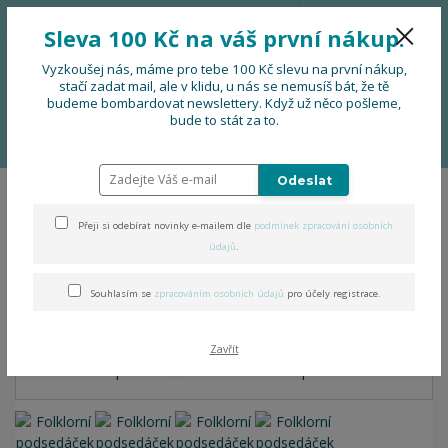
776 724 751
CZK
Sleva 100 Kč na váš první nákup.
0
0 Kč
Vyzkoušej nás, máme pro tebe 100 Kč slevu na první nákup,
stačí zadat mail, ale v klidu, u nás se nemusíš bát, že tě
budeme bombardovat newslettery. Když už něco pošleme,
Menu
bude to stát za to.
Úvod
OBLEČENÍ
Folklorní podsedáček s beránkem - zapínání na knoflík
Odeslat
Folklorní podsedáček s
Přeji si odebírat novinky e-mailem dle
podmínek zpracování osobních
beránkem - zapínání na
údajů
.
knoflík
Souhlasím se
zpracováním osobních údajů
pro účely registrace.
Zavřít