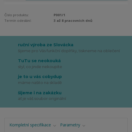
Číslo produktu:
P001/1
Termín odeslání:
3 až 8 pracovních dnů
ruční výroba ze Slovácka
šijeme pro Vás funkční doplňky, tiskneme na oblečení
TuTu se neokouká
styl, co jinde nekoupíte
je to u vás cobydup
máme našito na skladě
šijeme i na zakázku
ať je váš soubor originální
Kompletní specifikace
Parametry