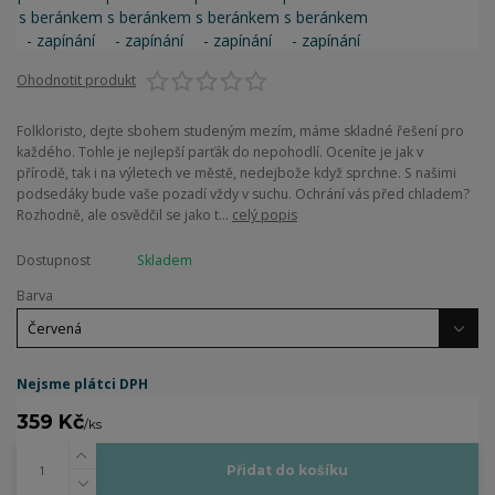
Ohodnotit produkt
Folkloristo, dejte sbohem studeným mezím, máme skladné řešení pro
každého. Tohle je nejlepší parťák do nepohodlí. Oceníte je jak v
přírodě, tak i na výletech ve městě, nedejbože když sprchne. S našimi
podsedáky bude vaše pozadí vždy v suchu. Ochrání vás před chladem?
Rozhodně, ale osvědčil se jako t...
celý popis
Dostupnost
Skladem
Barva
Nejsme plátci DPH
359 Kč
/
ks
Přidat do košíku