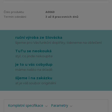
Číslo produktu:
A0060
Termín odeslání:
3 až 8 pracovních dnů
ruční výroba ze Slovácka
šijeme pro Vás funkční doplňky, tiskneme na oblečení
TuTu se neokouká
styl, co jinde nekoupíte
je to u vás cobydup
máme našito na skladě
šijeme i na zakázku
ať je váš soubor originální
Kompletní specifikace
Parametry