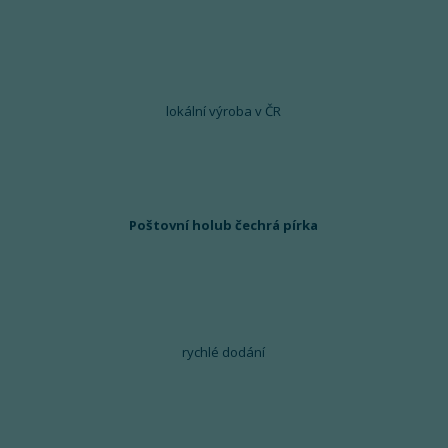
lokální výroba v ČR
Poštovní holub čechrá pírka
rychlé dodání