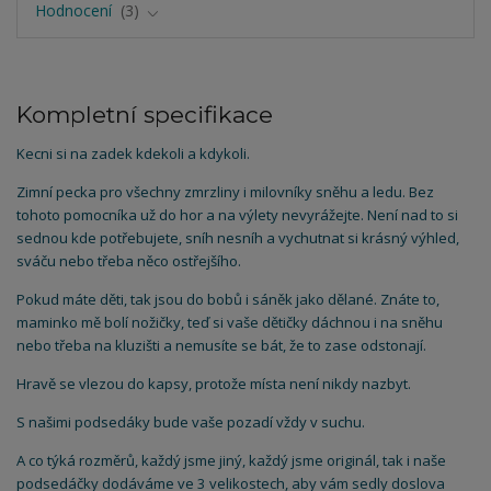
Hodnocení
3
Kompletní specifikace
Kecni si na zadek kdekoli a kdykoli.
Zimní pecka pro všechny zmrzliny i milovníky sněhu a ledu. Bez
tohoto pomocníka už do hor a na výlety nevyrážejte. Není nad to si
sednou kde potřebujete, sníh nesníh a vychutnat si krásný výhled,
sváču nebo třeba něco ostřejšího.
Pokud máte děti, tak jsou do bobů i sáněk jako dělané. Znáte to,
maminko mě bolí nožičky, teď si vaše dětičky dáchnou i na sněhu
nebo třeba na kluzišti a nemusíte se bát, že to zase odstonají.
Hravě se vlezou do kapsy, protože místa není nikdy nazbyt.
S našimi podsedáky bude vaše pozadí vždy v suchu.
A co týká rozměrů, každý jsme jiný, každý jsme originál, tak i naše
podsedáčky dodáváme ve 3 velikostech, aby vám sedly doslova