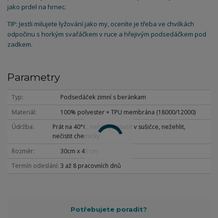
jako prdel na hrnec.
TIP: Jestli milujete lyžování jako my, oceníte je třeba ve chvilkách
odpočinu s horkým svařáčkem v ruce a hřejivým podsedáčkem pod
zadkem.
Parametry
Typ
Podsedáček zimní s beránkam
Materiál
100% polyester + TPU membrána (18000/12000)
Údržba
Prát na 40°C, nebělit, nesušit v sušičce, nežehlit,
nečistit chemicky
Rozměr
30cm x 45 cm
Termín odeslání
3 až 8 pracovních dnů
Potřebujete poradit?