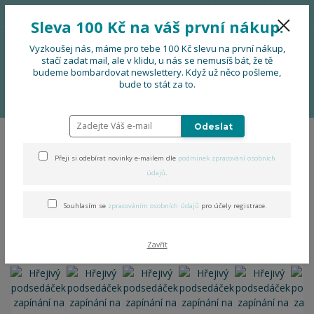
776 724 751
CZK
Sleva 100 Kč na váš první nákup.
0
0 Kč
Vyzkoušej nás, máme pro tebe 100 Kč slevu na první nákup,
stačí zadat mail, ale v klidu, u nás se nemusíš bát, že tě
budeme bombardovat newslettery. Když už něco pošleme,
Menu
bude to stát za to.
Úvod
DOPLŇKY
Hřejivý podsedáček zapínání na gumu
Odeslat
Hřejivý podsedáček zapínání
Přeji si odebírat novinky e-mailem dle
podmínek zpracování osobních
na gumu
údajů
.
Souhlasím se
zpracováním osobních údajů
pro účely registrace.
Zavřít