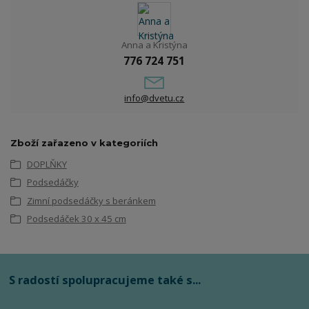
Anna a Kristýna
776 724 751
info@dvetu.cz
Zboží zařazeno v kategoriích
DOPLŇKY
Podsedáčky
Zimní podsedáčky s beránkem
Podsedáček 30 x 45 cm
S radostí spolupracujeme také s...