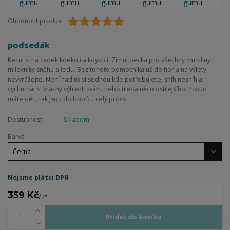
Ohodnotit produkt
podsedák
Kecni si na zadek kdekoli a kdykoli. Zimní pecka pro všechny zmrzliny i
milovníky sněhu a ledu. Bez tohoto pomocníka už do hor a na výlety
nevyrážejte. Není nad to si sednou kde potřebujete, sníh nesníh a
vychutnat si krásný výhled, sváču nebo třeba něco ostřejšího. Pokud
máte děti, tak jsou do bobů...
celý popis
Dostupnost
Skladem
Barva
Nejsme plátci DPH
359 Kč
/
ks
Přidat do košíku