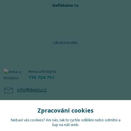
Neflákáme to
záruka kvality
Anna a Kristýna
776 724 751
info@dvetu.cz
Zpracování cookies
Nebaví vás cookies? Ani nás, tak to rychle odklikni nebo odmítni a
šup na náš web.