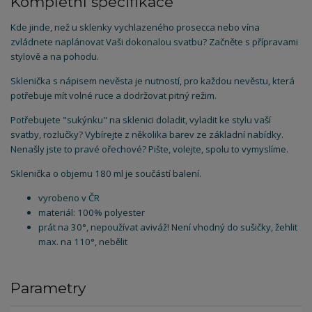
Kompletní specifikace
Kde jinde, než u sklenky vychlazeného prosecca nebo vína
zvládnete naplánovat Vaši dokonalou svatbu? Začněte s přípravami
stylově a na pohodu.
Sklenička s nápisem nevěsta je nutností, pro každou nevěstu, která
potřebuje mít volné ruce a dodržovat pitný režim.
Potřebujete "sukýnku" na sklenici doladit, vyladit ke stylu vaší
svatby, rozlučky? Vybírejte z několika barev ze základní nabídky.
Nenašly jste to pravé ořechové? Pište, volejte, spolu to vymyslíme.
Sklenička o objemu 180 ml je součástí balení.
vyrobeno v ČR
materiál: 100% polyester
prát na 30°, nepoužívat aviváž! Není vhodný do sušičky, žehlit
max. na 110°, nebělit
Parametry