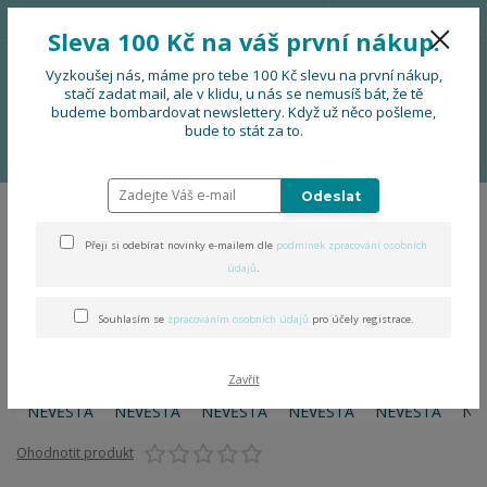
776 724 751
CZK
Sleva 100 Kč na váš první nákup.
0
0 Kč
Vyzkoušej nás, máme pro tebe 100 Kč slevu na první nákup,
stačí zadat mail, ale v klidu, u nás se nemusíš bát, že tě
budeme bombardovat newslettery. Když už něco pošleme,
Menu
bude to stát za to.
Úvod
Já jsem NEVĚSTA
Odeslat
Já jsem NEVĚSTA
Přeji si odebírat novinky e-mailem dle
podmínek zpracování osobních
údajů
.
Souhlasím se
zpracováním osobních údajů
pro účely registrace.
Zavřít
Ohodnotit produkt