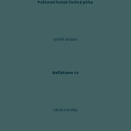
Poštovní holub čechrá pírka
rychlé dodání
Neflákáme to
záruka kvality