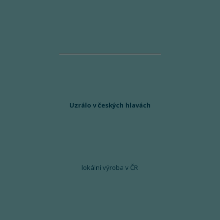
Uzrálo v českých hlavách
lokální výroba v ČR