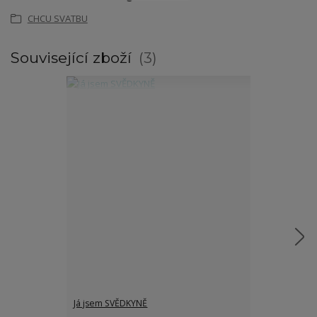
CHCU SVATBU
Související zboží
3
Já jsem SVĚDKYNĚ
Dárková sada 
SVĚDKYNĚ