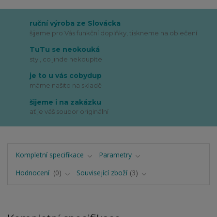
ruční výroba ze Slovácka
šijeme pro Vás funkční doplňky, tiskneme na oblečení
TuTu se neokouká
styl, co jinde nekoupíte
je to u vás cobydup
máme našito na skladě
šijeme i na zakázku
ať je váš soubor originální
Kompletní specifikace
Parametry
Hodnocení
0
Související zboží
3