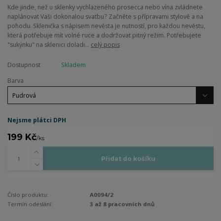
Kde jinde, než u sklenky vychlazeného prosecca nebo vína zvládnete
naplánovat Vaši dokonalou svatbu? Začněte s přípravami stylově a na
pohodu. Sklenička s nápisem nevěsta je nutností, pro každou nevěstu,
která potřebuje mít volné ruce a dodržovat pitný režim. Potřebujete
"sukýnku" na sklenici doladi...
celý popis
Dostupnost
Skladem
Barva
Nejsme plátci DPH
199 Kč
/
ks
Přidat do košíku
Číslo produktu:
A0094/2
Termín odeslání:
3 až 8 pracovních dnů