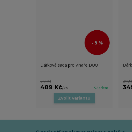
- 5 %
Dárková sada pro vinaře DUO
Dárk
517 Kč
378 
489 Kč
34
/
ks
Skladem
Zvolit variantu