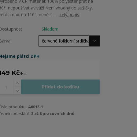
vyrobeno v ČR materiál: 100% polyester prát na
30°, nepoužívat aviváž! Není vhodný do sušičky,
žehlit max. na 110°, nebělit ...
celý popis
Dostupnost
Skladem
Barva
Nejsme plátci DPH
149 Kč
/
ks
Přidat do košíku
Číslo produktu:
A0015-1
Termín odeslání:
3 až 8 pracovních dnů