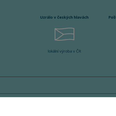
Uzrálo v českých hlavách
Poš
lokální výroba v ČR