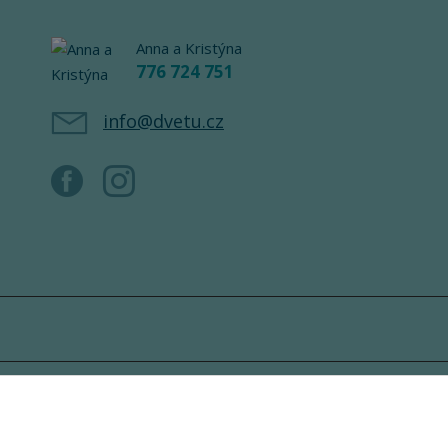
Anna a Kristýna
776 724 751
info@dvetu.cz