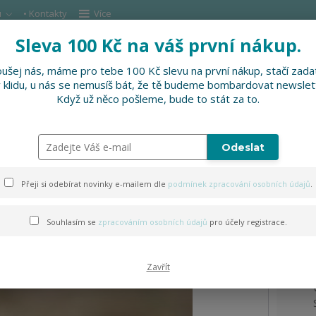
u
• Kontakty
Více
Sleva 100 Kč na váš první nákup.
Hleda
ušej nás, máme pro tebe 100 Kč slevu na první nákup, stačí zadat
v klidu, u nás se nemusíš bát, že tě budeme bombardovat newslet
DOPLŇKY
SLEVNĚNO
PRO FIRMY, FESTI
Když už něco pošleme, bude to stát za to.
Odeslat
Přeji si odebírat novinky e-mailem dle
podmínek zpracování osobních údajů
.
Souhlasím se
zpracováním osobních údajů
pro účely registrace.
Zavřít