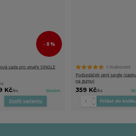
- 8 %
ová sada pro vinaře SINGLE
1 hodnocení
Podsedáček jarní jungle (zapín
na gumu)
Kč
9 Kč
359 Kč
/
ks
Skladem
/
ks
Sk
Zvolit variantu
Přidat do košík