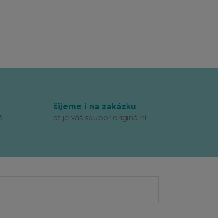
p
šijeme i na zakázku
ě
ať je váš soubor originální