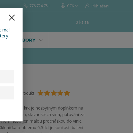
776 724 751
CZK
Přihlášení
0
ks
za
0 Kč
t
 mail,
tery.
VALY, SOUBORY
Ohodnotit produkt
Koštovka na krk je nezbytným doplňkem na
každém koštu, slavnostech vína, putování za
vínem nebo jen malou procházkou do vinic.
Sklenička o objemu 0,5dcl je součástí balení