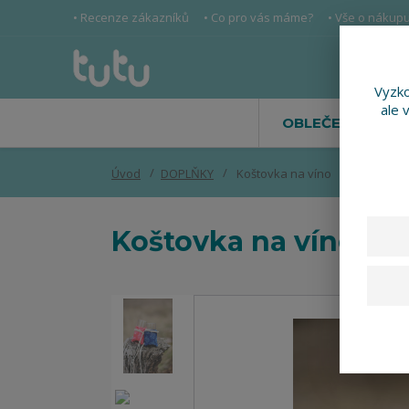
• Recenze zákazníků
• Co pro vás máme?
• Vše o nákup
Vyzko
ale 
OBLEČENÍ
Úvod
DOPLŇKY
Koštovka na víno
Koštovka na víno