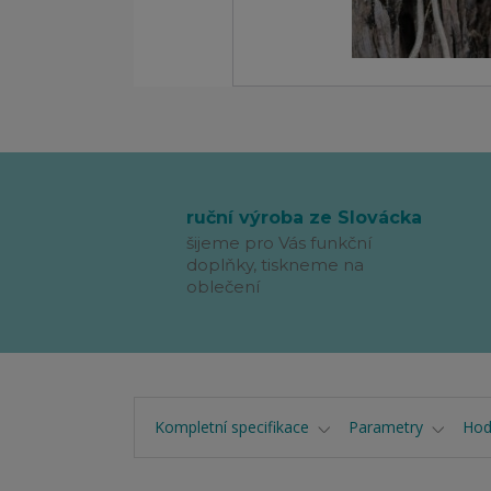
ruční výroba ze Slovácka
šijeme pro Vás funkční
doplňky, tiskneme na
oblečení
Kompletní specifikace
Parametry
Hod