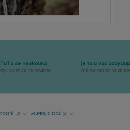
TuTu se neokouká
je to u vás cobydu
styl, co jinde nekoupíte
máme našito na sklad
nocení
3
Související zboží
3