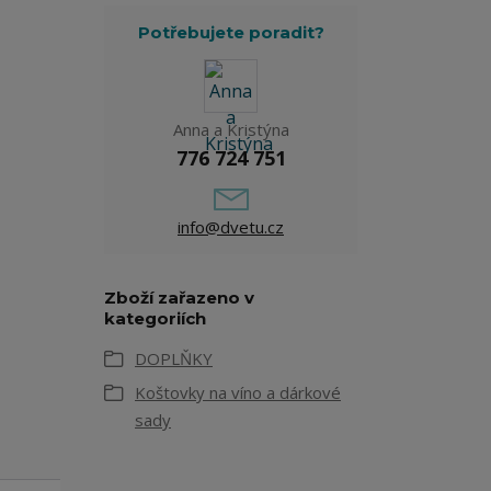
Potřebujete poradit?
Anna a Kristýna
776 724 751
info@dvetu.cz
Zboží zařazeno v
kategoriích
DOPLŇKY
Koštovky na víno a dárkové
sady