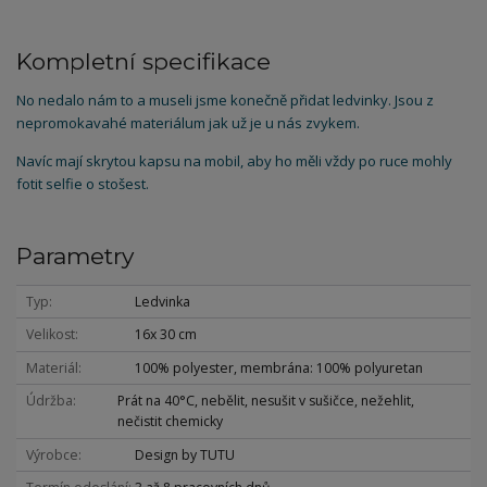
Kompletní specifikace
No nedalo nám to a museli jsme konečně přidat ledvinky. Jsou z
nepromokavahé materiálum jak už je u nás zvykem.
Navíc mají skrytou kapsu na mobil, aby ho měli vždy po ruce mohly
fotit selfie o stošest.
Parametry
Typ
Ledvinka
Velikost
16x 30 cm
Materiál
100% polyester, membrána: 100% polyuretan
Údržba
Prát na 40°C, nebělit, nesušit v sušičce, nežehlit,
nečistit chemicky
Výrobce
Design by TUTU