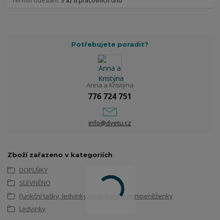
Termín odeslání
3 až 8 pracovních dnů
Potřebujete poradit?
Anna a Kristýna
776 724 751
info@dvetu.cz
Zboží zařazeno v kategoriích
DOPLŇKY
SLEVNĚNO
Funkční tašky, ledvinky, mobilbagy a minipeněženky
Ledvinky