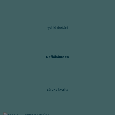
rychlé dodání
Neflákáme to
záruka kvality
Anna a Kristýna