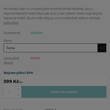
No nedalo nám to a museli jsme konečně přidat ledvinky. Jsou z
nepromokavahé materiálum jak už je u nás zvykem. Navíc mají skrytou
kapsu na mobil, aby ho měli vždy po ruce mohly fotit selfie o stošest.
celý popis
Dostupnost
Skladem
Barva
Cena před
729 Kč
slevou
Nejsme plátci DPH
599 Kč
/
ks
Přidat do košíku
Číslo produktu:
C0016-3