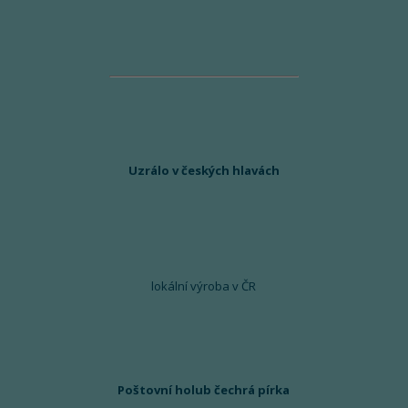
Uzrálo v českých hlavách
lokální výroba v ČR
Poštovní holub čechrá pírka