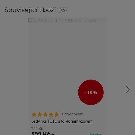
Související zboží
6
- 18 %
1 hodnocení
Ledvinka TUTU
Ledvinka TUTU s folklorním vzorem
729 Kč
729 Kč
599 Kč
599 Kč
/
ks
Skladem