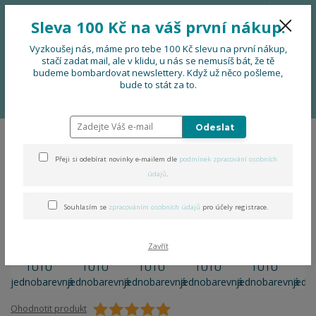
776 724 751
CZK
Sleva 100 Kč na váš první nákup.
0
0 Kč
Vyzkoušej nás, máme pro tebe 100 Kč slevu na první nákup,
stačí zadat mail, ale v klidu, u nás se nemusíš bát, že tě
budeme bombardovat newslettery. Když už něco pošleme,
Menu
bude to stát za to.
Úvod
DOPLŇKY
Ledvinka TUTU jednobarevná
Odeslat
Ledvinka TUTU jednobarevná
Přeji si odebírat novinky e-mailem dle
podmínek zpracování osobních
údajů
.
- 18 %
Souhlasím se
zpracováním osobních údajů
pro účely registrace.
Zavřít
Ohodnotit produkt