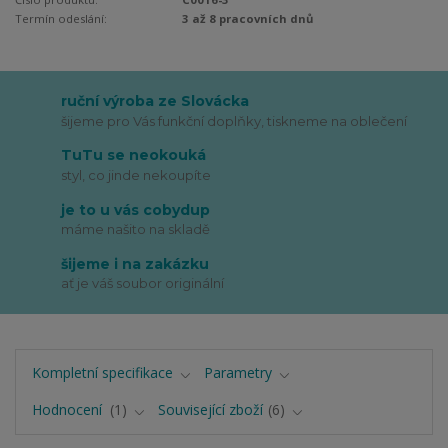
Termín odeslání:
3 až 8 pracovních dnů
ruční výroba ze Slovácka
šijeme pro Vás funkční doplňky, tiskneme na oblečení
TuTu se neokouká
styl, co jinde nekoupíte
je to u vás cobydup
máme našito na skladě
šijeme i na zakázku
ať je váš soubor originální
Kompletní specifikace
Parametry
Hodnocení
1
Související zboží
6