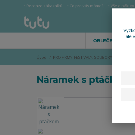
• Recenze zákazníků
• Co pro vás máme?
• Vše o nákup
Vyzko
ale 
OBLEČENÍ
Úvod
PRO FIRMY, FESTIVALY, SOUBORY
Náramek
Náramek s ptáčkem