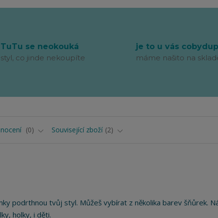
TuTu se neokouká
je to u vás cobydu
styl, co jinde nekoupíte
máme našito na sklad
nocení
0
Související zboží
2
amky podrthnou tvůj styl. Můžeš vybírat z několika barev šňůrek. 
y, holky, i děti.