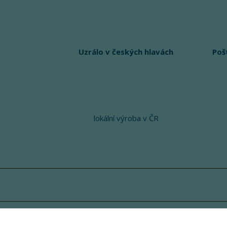
Uzrálo v českých hlavách
Poš
lokální výroba v ČR