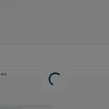
h dnů