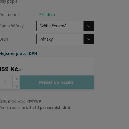
celý popis
Dostupnost
Skladem
Barva šňůrky
Druh
Nejsme plátci DPH
159 Kč
/
ks
Přidat do košíku
Číslo produktu:
RP011/9
Termín odeslání:
3 až 8 pracovních dnů