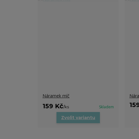
Náramek míč
Nára
15
159 Kč
/
ks
Skladem
Zvolit variantu