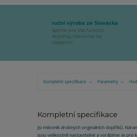
ruční výroba ze Slovácka
šijeme pro Vás funkční
doplňky, tiskneme na
oblečení
Kompletní specifikace
Parametry
Hod
Kompletní specifikace
Jsi milovník drobných originálních doplňků. Nár
jsou velikostně nastavitelné a vyrábíme je pro klk