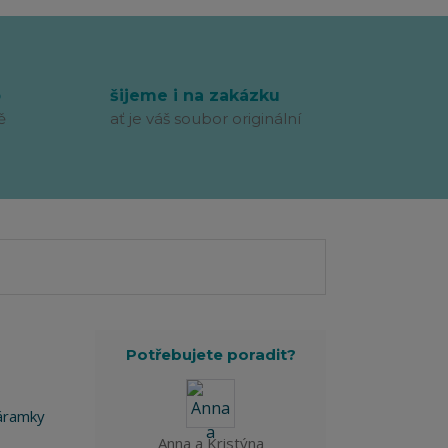
p
šijeme i na zakázku
ě
ať je váš soubor originální
Potřebujete poradit?
Náramky
Anna a Kristýna