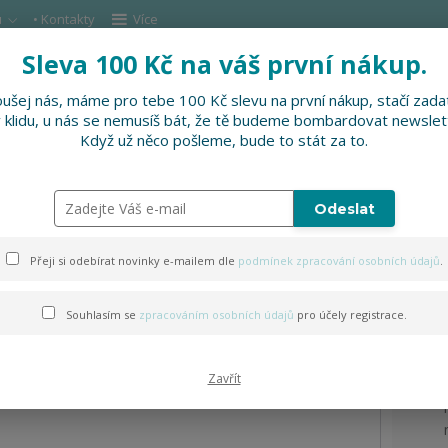
u
• Kontakty
Více
Sleva 100 Kč na váš první nákup.
Hleda
ušej nás, máme pro tebe 100 Kč slevu na první nákup, stačí zadat
v klidu, u nás se nemusíš bát, že tě budeme bombardovat newslet
DOPLŇKY
SLEVNĚNO
PRO FIRMY, FESTI
Když už něco pošleme, bude to stát za to.
 s ptáčkem
Odeslat
Přeji si odebírat novinky e-mailem dle
podmínek zpracování osobních údajů
.
Souhlasím se
zpracováním osobních údajů
pro účely registrace.
Zavřít