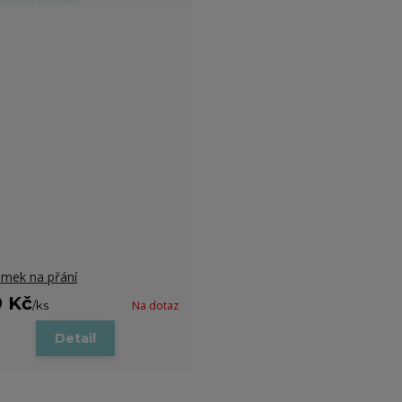
mek na přání
9 Kč
/
ks
Na dotaz
Detail