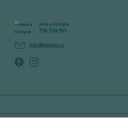
Anna a Kristýna
776 724 751
info@dvetu.cz