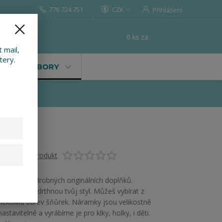
776 724 751
CZK
Přihlášení
0
ks
za
0 Kč
t
 mail,
tery.
VALY, SOUBORY
Ohodnotit produkt
Jsi milovník drobných originálních doplňků.
Náramky podrthnou tvůj styl. Můžeš vybírat z
několika barev šňůrek. Náramky jsou velikostně
nastavitelné a vyrábíme je pro klky, holky, i děti.