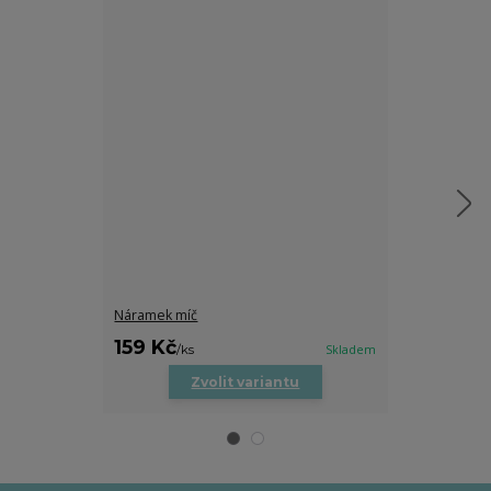
Náramek míč
Náramek na p
159 Kč
159 Kč
/
ks
/
ks
Skladem
Zvolit variantu