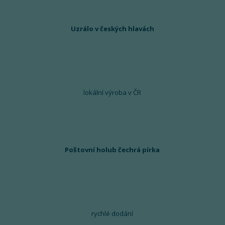
Uzrálo v českých hlavách
lokální výroba v ČR
Poštovní holub čechrá pírka
rychlé dodání