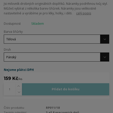
Jsi milovník drobných originálních doplňků. Náramky podrthnou tvůj styl.
Můžeš vybírat z několika barev šňůrek. Náramky jsou velikostně
nastavitelné a vyrábíme je pro klky, holky, i děti.
celý popis
Dostupnost
Skladem
Barva šňůrky
Druh
Nejsme plátci DPH
159 Kč
/
ks
Přidat do košíku
Číslo produktu:
RP011/18
Termín odeslání:
3 až 8 pracovních dnů