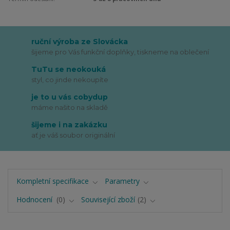
ruční výroba ze Slovácka
šijeme pro Vás funkční doplňky, tiskneme na oblečení
TuTu se neokouká
styl, co jinde nekoupíte
je to u vás cobydup
máme našito na skladě
šijeme i na zakázku
ať je váš soubor originální
Kompletní specifikace
Parametry
Hodnocení
0
Související zboží
2