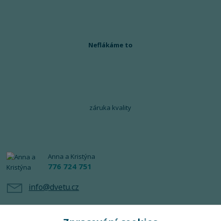
Neflákáme to
záruka kvality
Anna a Kristýna
776 724 751
info@dvetu.cz