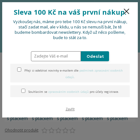
776 724 751
CZK
Sleva 100 Kč na váš první nákup.
0
0 Kč
Vyzkoušej nás, máme pro tebe 100 Kč slevu na první nákup,
stačí zadat mail, ale v klidu, u nás se nemusíš bát, že tě
budeme bombardovat newslettery. Když už něco pošleme,
Menu
bude to stát za to.
Úvod
PRO FIRMY, FESTIVALY, SOUBORY
Náramek s ptáčkem
Odeslat
Náramek s ptáčkem
Přeji si odebírat novinky e-mailem dle
podmínek zpracování osobních
údajů
.
Souhlasím se
zpracováním osobních údajů
pro účely registrace.
Zavřít
Ohodnotit produkt