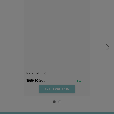
Náramek míč
Náramek na p
159 Kč
159 Kč
/
ks
/
ks
Skladem
Zvolit variantu