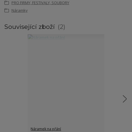
PRO FIRMY, FESTIVALY, SOUBORY
Náramky
Související zboží
2
Náramek na přání
Náramek s pt