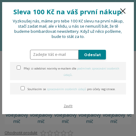
776 724 751
CZK
Sleva 100 Kč na váš první nákup.
0
0 Kč
Vyzkoušej nás, máme pro tebe 100 Kč slevu na první nákup,
stačí zadat mail, ale v klidu, u nás se nemusíš bát, že tě
budeme bombardovat newslettery. Když už něco pošleme,
Menu
bude to stát za to.
Úvod
PRO FIRMY, FESTIVALY, SOUBORY
Náramek volejbalový míč
Odeslat
Náramek volejbalový míč
Přeji si odebírat novinky e-mailem dle
podmínek zpracování osobních
údajů
.
Souhlasím se
zpracováním osobních údajů
pro účely registrace.
Zavřít
Ohodnotit produkt