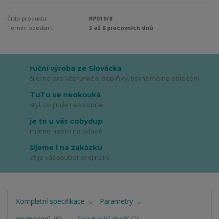
Číslo produktu:
RP010/8
Termín odeslání:
3 až 8 pracovních dnů
ruční výroba ze Slovácka
šijeme pro Vás funkční doplňky, tiskneme na oblečení
TuTu se neokouká
styl, co jinde nekoupíte
je to u vás cobydup
máme našito na skladě
šijeme i na zakázku
ať je váš soubor originální
Kompletní specifikace
Parametry
Hodnocení
0
Související zboží
2