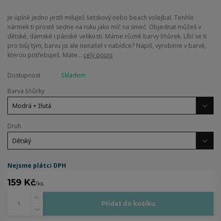
Je úplně jedno jestli miluješ šetskový nebo beach volejbal. Tenhle
nármek ti prostě sedne na ruku jako míč na smeč. Objednat můžeš v
dětské, dámské i pánské velikosti. Máme různé barvy šňůrek. Líbí se ti
pro tvůj tým, barvu jsi ale nenašel v nabídce? Napiš, vyrobíme v barvě,
kterou potřebuješ. Mate...
celý popis
Dostupnost
Skladem
Barva šňůrky
Druh
Nejsme plátci DPH
159 Kč
/
ks
Přidat do košíku