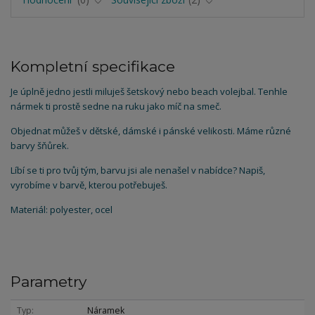
Kompletní specifikace
Je úplně jedno jestli miluješ šetskový nebo beach volejbal. Tenhle
nármek ti prostě sedne na ruku jako míč na smeč.
Objednat můžeš v dětské, dámské i pánské velikosti. Máme různé
barvy šňůrek.
Líbí se ti pro tvůj tým, barvu jsi ale nenašel v nabídce? Napiš,
vyrobíme v barvě, kterou potřebuješ.
Materiál: polyester, ocel
Parametry
Typ
Náramek