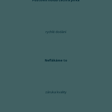
Poštovní holub čechrá pírka
rychlé dodání
Neflákáme to
záruka kvality