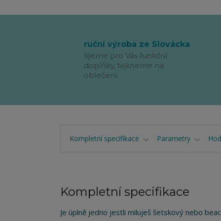
ruční výroba ze Slovácka
šijeme pro Vás funkční
doplňky, tiskneme na
oblečení
Kompletní specifikace
Parametry
Hod
Kompletní specifikace
Je úplně jedno jestli miluješ šetskový nebo bea