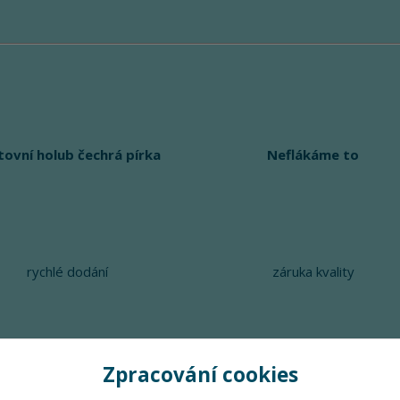
tovní holub čechrá pírka
Neflákáme to
rychlé dodání
záruka kvality
Zpracování cookies
Upravit sběr cookies.