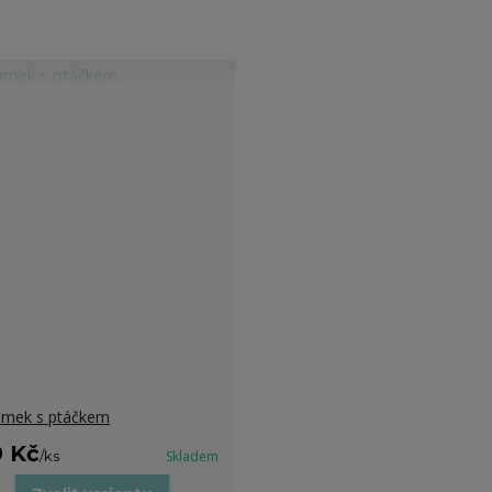
mek s ptáčkem
9 Kč
/
ks
Skladem