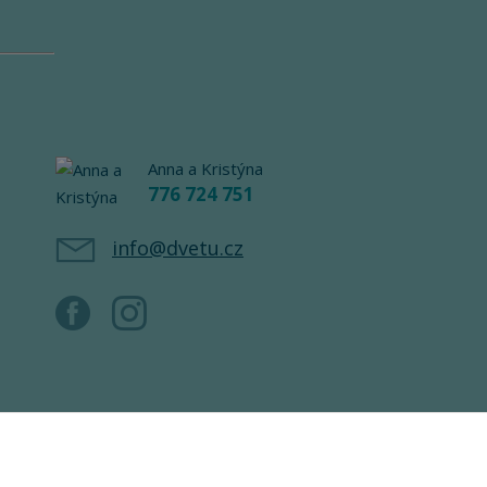
Anna a Kristýna
776 724 751
info@dvetu.cz