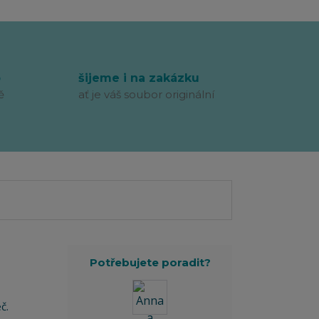
p
šijeme i na zakázku
ě
ať je váš soubor originální
Potřebujete poradit?
č.