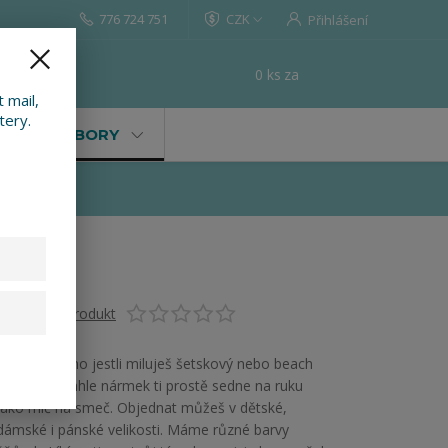
776 724 751
CZK
Přihlášení
0
ks
za
0 Kč
t
 mail,
tery.
VALY, SOUBORY
Ohodnotit produkt
Je úplně jedno jestli miluješ šetskový nebo beach
volejbal. Tenhle nármek ti prostě sedne na ruku
jako míč na smeč. Objednat můžeš v dětské,
dámské i pánské velikosti. Máme různé barvy