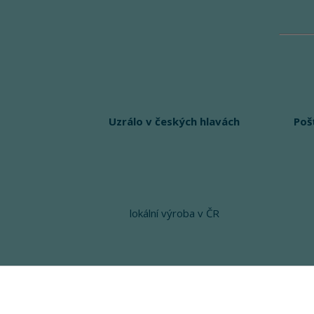
Uzrálo v českých hlavách
Poš
lokální výroba v ČR