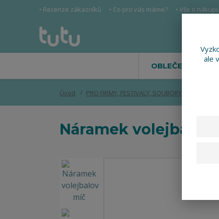
• Recenze zákazníků
• Co pro vás máme?
• Vše o nákup
Vyzko
ale 
OBLEČENÍ
Úvod
PRO FIRMY, FESTIVALY, SOUBORY
Náramek 
Náramek volejbalov