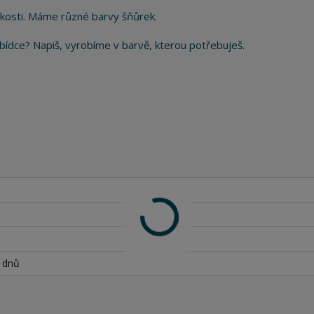
kosti. Máme různé barvy šňůrek.
 nabídce? Napiš, vyrobíme v barvě, kterou potřebuješ.
h dnů