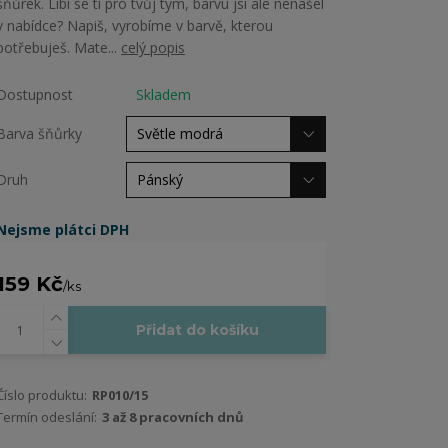
šňůrek. Líbí se ti pro tvůj tým, barvu jsi ale nenašel
v nabídce? Napiš, vyrobíme v barvě, kterou
potřebuješ. Mate...
celý popis
Dostupnost
Skladem
Barva šňůrky
Druh
Nejsme plátci DPH
159 Kč
/
ks
Přidat do košíku
Číslo produktu:
RP010/15
Termín odeslání:
3 až 8 pracovních dnů