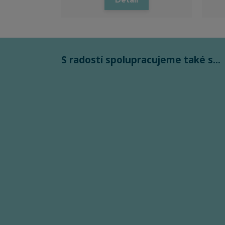
Detail
S radostí spolupracujeme také s...