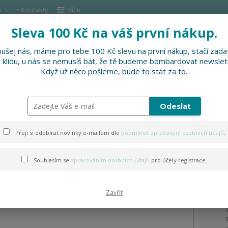
u
• Kontakty
Více
Sleva 100 Kč na váš první nákup.
Hleda
ušej nás, máme pro tebe 100 Kč slevu na první nákup, stačí zadat
v klidu, u nás se nemusíš bát, že tě budeme bombardovat newslet
DOPLŇKY
SLEVNĚNO
PRO FIRMY, FESTI
Když už něco pošleme, bude to stát za to.
volejbalový míč
Odeslat
ý míč
Přeji si odebírat novinky e-mailem dle
podmínek zpracování osobních údajů
.
Souhlasím se
zpracováním osobních údajů
pro účely registrace.
Zavřít