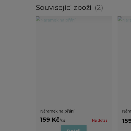
Související zboží
2
Náramek na přání
Nára
159 Kč
15
/
ks
Na dotaz