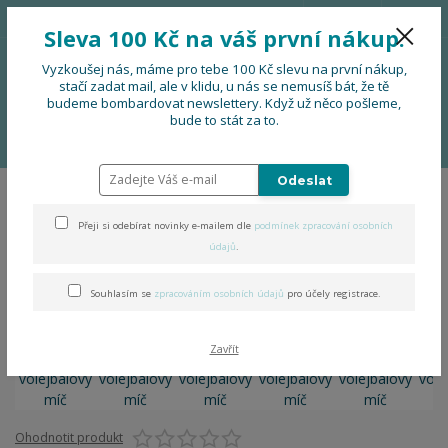
776 724 751
CZK
Sleva 100 Kč na váš první nákup.
0
0 Kč
Vyzkoušej nás, máme pro tebe 100 Kč slevu na první nákup,
stačí zadat mail, ale v klidu, u nás se nemusíš bát, že tě
budeme bombardovat newslettery. Když už něco pošleme,
Menu
bude to stát za to.
Úvod
PRO FIRMY, FESTIVALY, SOUBORY
Náramek volejbalový míč
Odeslat
Náramek volejbalový míč
Přeji si odebírat novinky e-mailem dle
podmínek zpracování osobních
údajů
.
Souhlasím se
zpracováním osobních údajů
pro účely registrace.
Zavřít
Ohodnotit produkt