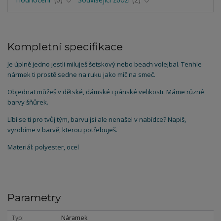
Kompletní specifikace
Je úplně jedno jestli miluješ šetskový nebo beach volejbal. Tenhle
nármek ti prostě sedne na ruku jako míč na smeč.
Objednat můžeš v dětské, dámské i pánské velikosti. Máme různé
barvy šňůrek.
Líbí se ti pro tvůj tým, barvu jsi ale nenašel v nabídce? Napiš,
vyrobíme v barvě, kterou potřebuješ.
Materiál: polyester, ocel
Parametry
Typ
Náramek