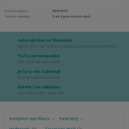
Číslo produktu:
RP010/33
Termín odeslání:
3 až 8 pracovních dnů
ruční výroba ze Slovácka
šijeme pro Vás funkční doplňky, tiskneme na oblečení
TuTu se neokouká
styl, co jinde nekoupíte
je to u vás cobydup
máme našito na skladě
šijeme i na zakázku
ať je váš soubor originální
Kompletní specifikace
Parametry
Hodnocení
0
Související zboží
2