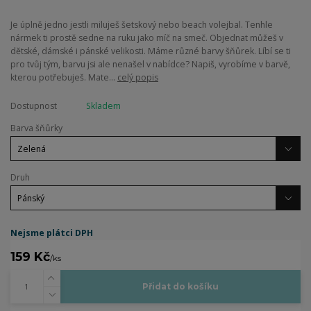
Je úplně jedno jestli miluješ šetskový nebo beach volejbal. Tenhle
nármek ti prostě sedne na ruku jako míč na smeč. Objednat můžeš v
dětské, dámské i pánské velikosti. Máme různé barvy šňůrek. Líbí se ti
pro tvůj tým, barvu jsi ale nenašel v nabídce? Napiš, vyrobíme v barvě,
kterou potřebuješ. Mate...
celý popis
Dostupnost
Skladem
Barva šňůrky
Druh
Nejsme plátci DPH
159 Kč
/
ks
Přidat do košíku