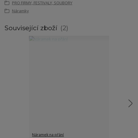
PRO FIRMY, FESTIVALY, SOUBORY
Náramky
Související zboží
2
Náramek na přání
Náramek s pt