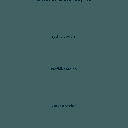
Poštovní holub čechrá pírka
rychlé dodání
Neflákáme to
záruka kvality