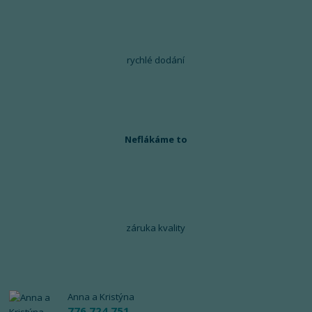
rychlé dodání
Neflákáme to
záruka kvality
Anna a Kristýna
776 724 751