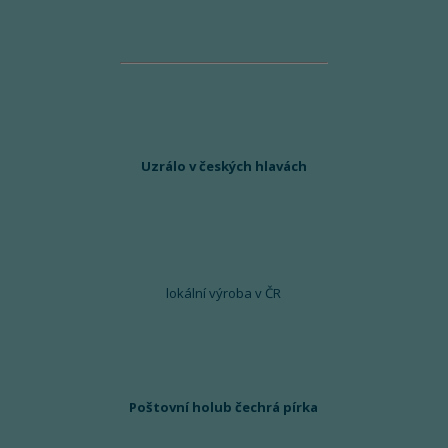
Uzrálo v českých hlavách
lokální výroba v ČR
Poštovní holub čechrá pírka