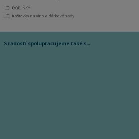
DOPLŇKY
Koštovky na víno a dárkové sady
S radostí spolupracujeme také s...