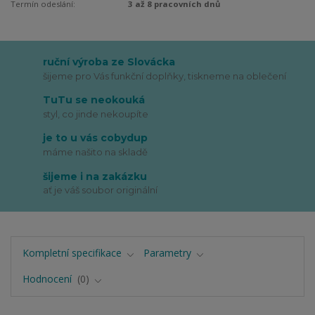
Termín odeslání:
3 až 8 pracovních dnů
ruční výroba ze Slovácka
šijeme pro Vás funkční doplňky, tiskneme na oblečení
TuTu se neokouká
styl, co jinde nekoupíte
je to u vás cobydup
máme našito na skladě
šijeme i na zakázku
ať je váš soubor originální
Kompletní specifikace
Parametry
Hodnocení
0