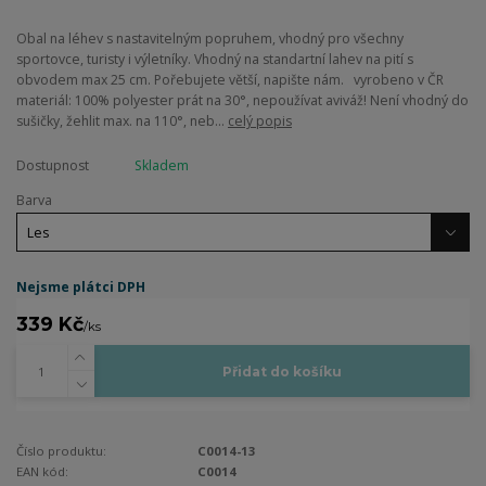
Obal na léhev s nastavitelným popruhem, vhodný pro všechny
sportovce, turisty i výletníky. Vhodný na standartní lahev na pití s
obvodem max 25 cm. Pořebujete větší, napište nám. vyrobeno v ČR
materiál: 100% polyester prát na 30°, nepoužívat aviváž! Není vhodný do
sušičky, žehlit max. na 110°, neb...
celý popis
Dostupnost
Skladem
Barva
Nejsme plátci DPH
339 Kč
/
ks
Přidat do košíku
Číslo produktu:
C0014-13
EAN kód:
C0014