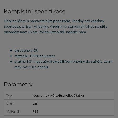
Kompletní specifikace
Obal na léhev s nastavitelným popruhem, vhodný pro všechny
sportovce, turisty i výletníky. Vhodný na standartní lahev na pití s
obvodem max 25 cm. Pořebujete větší, napište nám.
vyrobeno v ČR
materiál: 100% polyester
prát na 30°, nepoužívat aviváž! Není vhodný do sušičky, žehlit
max. na 110°, nebělit
Parametry
Typ
Nepromokavá softschellová taška
Druh
Uni
Materiál
PES