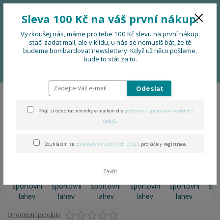
776 724 751
CZK
Sleva 100 Kč na váš první nákup.
0
0 Kč
Vyzkoušej nás, máme pro tebe 100 Kč slevu na první nákup,
stačí zadat mail, ale v klidu, u nás se nemusíš bát, že tě
budeme bombardovat newslettery. Když už něco pošleme,
Menu
bude to stát za to.
Úvod
DOPLŇKY
Obal na sportovní lahev
Odeslat
Obal na sportovní lahev
Přeji si odebírat novinky e-mailem dle
podmínek zpracování osobních
údajů
.
Souhlasím se
zpracováním osobních údajů
pro účely registrace.
Zavřít
Ohodnotit produkt