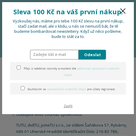
776 724 751
CZK
Sleva 100 Kč na váš první nákup.
0
0 Kč
Vyzkoušej nás, máme pro tebe 100 Kč slevu na první nákup,
stačí zadat mail, ale v klidu, u nás se nemusíš bát, že tě
budeme bombardovat newslettery. Když už něco pošleme,
Menu
bude to stát za to.
Úvod
Souhlas se zpracováním osobních údajů pro účely zaslání dotazníku
zákaznické spokojenosti
Odeslat
Přeji si odebírat novinky e-mailem dle
podmínek zpracování osobních
Souhlas se zpracováním
údajů
.
osobních údajů pro účely
Souhlasím se
zpracováním osobních údajů
pro účely registrace.
zaslání dotazníku zákaznické
spokojenosti
Zavřít
Udělujete tímto souhlas společnosti:
TUTU, dvěTU, jsmeTU s.r.o., se sídlem
Šaňákova 57, Rybárny,
686 01 Uherské Hradiště
Identifikační číslo: 216 83 786,