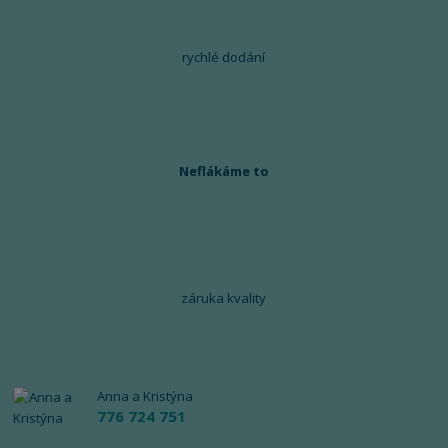
rychlé dodání
Neflákáme to
záruka kvality
Anna a Kristýna
776 724 751