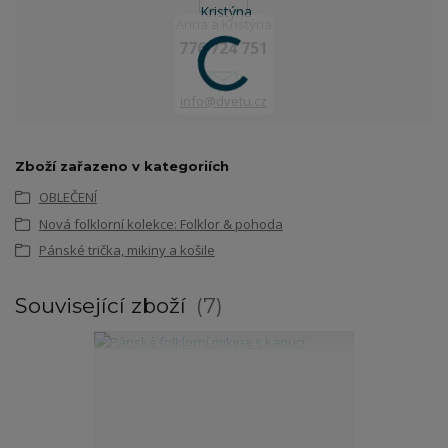
Anna a Kristýna
776 724 751
info@dvetu.cz
Zboží zařazeno v kategoriích
OBLEČENÍ
Nová folklorní kolekce: Folklor & pohoda
Pánské trička, mikiny a košile
Související zboží
7