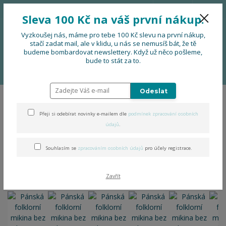
776 724 751
CZK
Sleva 100 Kč na váš první nákup.
0
0 Kč
Vyzkoušej nás, máme pro tebe 100 Kč slevu na první nákup,
stačí zadat mail, ale v klidu, u nás se nemusíš bát, že tě
budeme bombardovat newslettery. Když už něco pošleme,
Menu
bude to stát za to.
Úvod
OBLEČENÍ
Pánská folklorní mikina bez kapuce
Odeslat
Pánská folklorní mikina bez
Přeji si odebírat novinky e-mailem dle
podmínek zpracování osobních
kapuce
údajů
.
Souhlasím se
zpracováním osobních údajů
pro účely registrace.
Zavřít