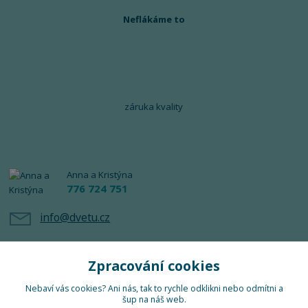
Neflákáme to
záruka kvality
Anna a Kristýna
776 724 751
info@dvetu.cz
Zpracování cookies
Nebaví vás cookies? Ani nás, tak to rychle odklikni nebo odmítni a
šup na náš web.