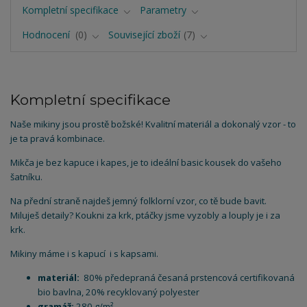
Kompletní specifikace
Parametry
Hodnocení
0
Související zboží
7
Kompletní specifikace
Naše mikiny jsou prostě božské! Kvalitní materiál a dokonalý vzor - to
je ta pravá kombinace.
Mikča je bez kapuce i kapes, je to ideální basic kousek do vašeho
šatníku.
Na přední straně najdeš jemný folklorní vzor, co tě bude bavit.
Miluješ detaily? Koukni za krk, ptáčky jsme vyzobly a louply je i za
krk.
Mikiny máme i s kapucí i s kapsami.
materiál:
80% předepraná česaná prstencová certifikovaná
bio bavlna, 20% recyklovaný polyester
gramáž:
280 g/m²