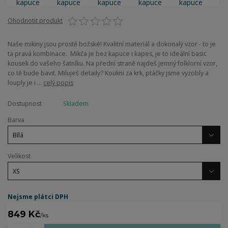
Ohodnotit produkt
Naše mikiny jsou prostě božské! Kvalitní materiál a dokonalý vzor - to je
ta pravá kombinace. Mikča je bez kapuce i kapes, je to ideální basic
kousek do vašeho šatníku. Na přední straně najdeš jemný folklorní vzor,
co tě bude bavit. Miluješ detaily? Koukni za krk, ptáčky jsme vyzobly a
louply je i ...
celý popis
Dostupnost
Skladem
Barva
Velikost
Nejsme plátci DPH
849 Kč
/
ks