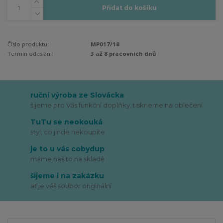
Přidat do košíku
Číslo produktu:
MP017/18
Termín odeslání:
3 až 8 pracovních dnů
ruční výroba ze Slovácka
šijeme pro Vás funkční doplňky, tiskneme na oblečení
TuTu se neokouká
styl, co jinde nekoupíte
je to u vás cobydup
máme našito na skladě
šijeme i na zakázku
ať je váš soubor originální