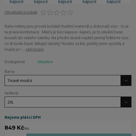
Ohodnotit produkt
Naše mikiny jsou prostě božské! Kvalitní materiál a dokonalý vzor - to je
ta pravá kombinace. Mikča je bez kapuce i kapes, je to ideální basic
kousek do vašeho šatníku. Na přední straně najdeš jemný folklorní vzor,
co tě bude bavit. Miluješ detaily? Koukni za krk, ptáčky jsme vyzobly a
louply je i ...
celý popis
Dostupnost
Skladem
Barva
Velikost
Nejsme plátci DPH
849 Kč
/
ks