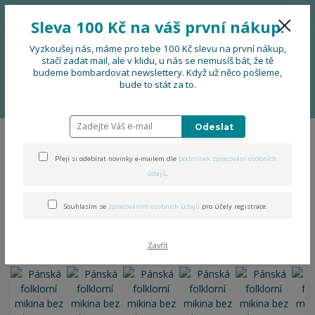
776 724 751
CZK
Sleva 100 Kč na váš první nákup.
0
0 Kč
Vyzkoušej nás, máme pro tebe 100 Kč slevu na první nákup,
stačí zadat mail, ale v klidu, u nás se nemusíš bát, že tě
budeme bombardovat newslettery. Když už něco pošleme,
Menu
bude to stát za to.
Úvod
OBLEČENÍ
Pánská folklorní mikina bez kapuce
Odeslat
Pánská folklorní mikina bez
Přeji si odebírat novinky e-mailem dle
podmínek zpracování osobních
kapuce
údajů
.
Souhlasím se
zpracováním osobních údajů
pro účely registrace.
Zavřít