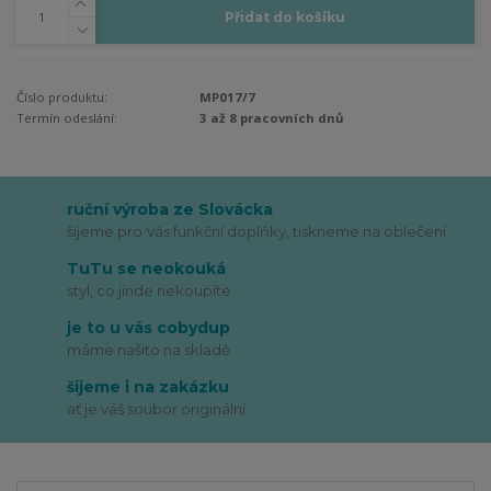
Přidat do košíku
Číslo produktu:
MP017/7
Termín odeslání:
3 až 8 pracovních dnů
ruční výroba ze Slovácka
šijeme pro Vás funkční doplňky, tiskneme na oblečení
TuTu se neokouká
styl, co jinde nekoupíte
je to u vás cobydup
máme našito na skladě
šijeme i na zakázku
ať je váš soubor originální