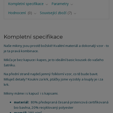
Kompletní specifikace
Parametry
Hodnocení
0
Související zboží
7
Kompletní specifikace
Naše mikiny jsou prostě božské! Kvalitní materiál a dokonalý vzor - to
je ta pravá kombinace.
Mikča je bez kapuce i kapes, je to ideální basic kousek do vašeho
šatníku.
Na přední straně najdeš jemný folklorní vzor, co tě bude bavit.
Miluješ detaily? Koukni za krk, ptáčky jsme vyzobly a louply je i za
krk.
Mikiny máme i s kapucí i s kapsami.
materiál:
80% předepraná česaná prstencová certifikovaná
bio bavlna, 20% recyklovaný polyester
gramáž:
280 g/m²