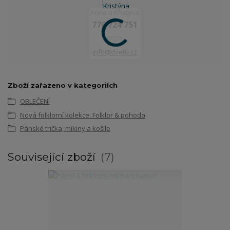
Anna a Kristýna
776 724 751
info@dvetu.cz
Zboží zařazeno v kategoriích
OBLEČENÍ
Nová folklorní kolekce: Folklor & pohoda
Pánské trička, mikiny a košile
Související zboží
7