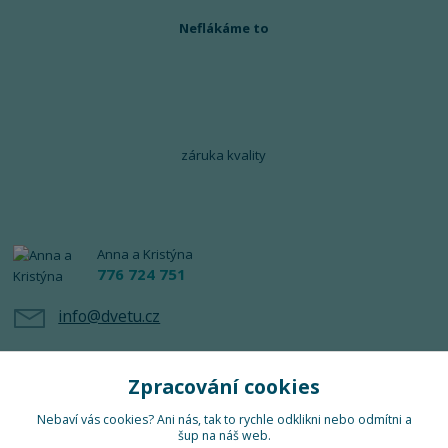
Neflákáme to
záruka kvality
Anna a Kristýna
776 724 751
info@dvetu.cz
Zpracování cookies
Nebaví vás cookies? Ani nás, tak to rychle odklikni nebo odmítni a
šup na náš web.