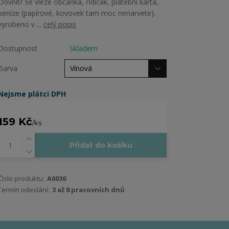
Dovnitř se vleze občanka, řidičák, platební karta,
peníze (papírové, kovovek tam moc nenarvete).
vyrobeno v ...
celý popis
Dostupnost
Skladem
Barva
Nejsme plátci DPH
159 Kč
/
ks
Přidat do košíku
Číslo produktu:
A0036
Termín odeslání:
3 až 8 pracovních dnů