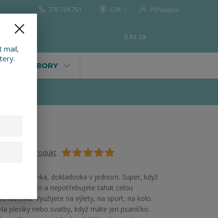
776 724 751
CZK
Přihlášení
0
ks
za
0 Kč
t
 mail,
tery.
VALY, SOUBORY
Ohodnotit produkt
Mini peněženka, dokladovka v jednom. Super, když
nemáte místo a nepotřebujete tahat celou
peněženku. Využijete na výlety, na sport, na kolo.
Na plesíky nebo svatby, když máte jen psaníčko.