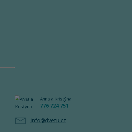
Anna a Kristýna
776 724 751
info@dvetu.cz