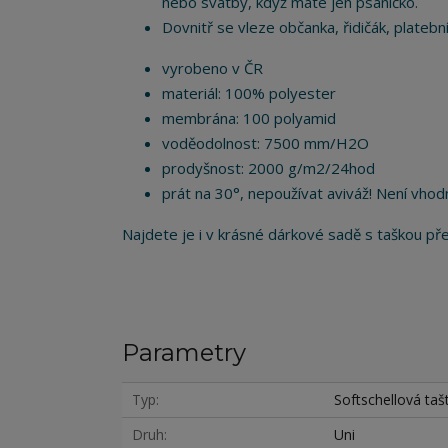
nebo svatby, když máte jen psaníčko.
Dovnitř se vleze občanka, řidičák, plateb
vyrobeno v ČR
materiál: 100% polyester
membrána: 100 polyamid
voděodolnost: 7500 mm/H2O
prodyšnost: 2000 g/m2/24hod
prát na 30°, nepoužívat aviváž! Není vhodn
Najdete je i v krásné dárkové sadě s taškou p
Parametry
Typ
Softschellová taš
Druh
Uni