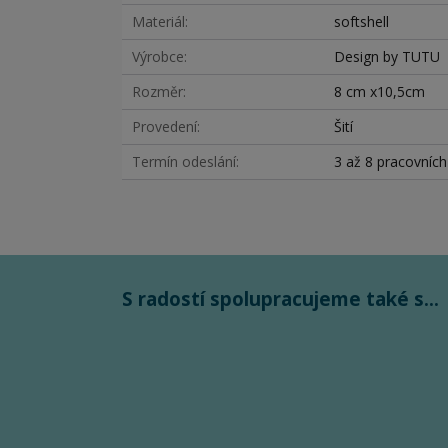
Materiál
softshell
Výrobce
Design by TUTU
Rozměr
8 cm x10,5cm
Provedení
Šití
Termín odeslání
3 až 8 pracovníc
S radostí spolupracujeme také s...