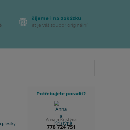
p
šijeme i na zakázku
ě
ať je váš soubor originální
Potřebujete poradit?
Anna a Kristýna
 plesíky
776 724 751