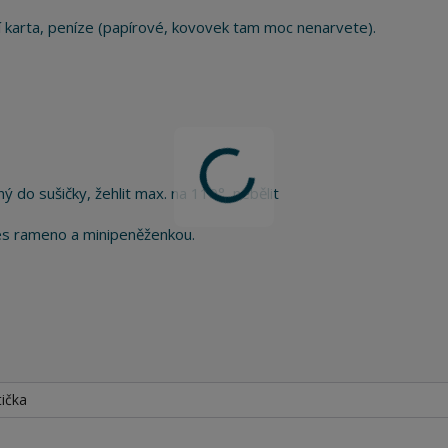
ní karta, peníze (papírové, kovovek tam moc nenarvete).
ý do sušičky, žehlit max. na 110°, nebělit
řes rameno a minipeněženkou.
tička