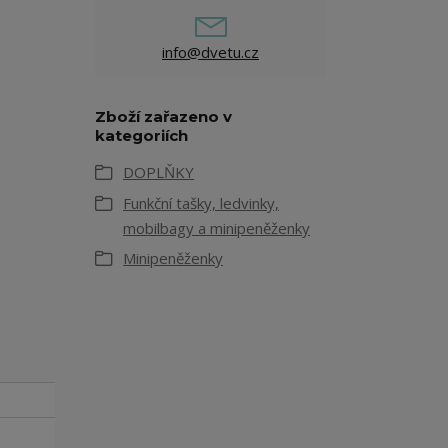
info@dvetu.cz
Zboží zařazeno v
kategoriích
DOPLŇKY
Funkční tašky, ledvinky,
mobilbagy a minipeněženky
Minipeněženky