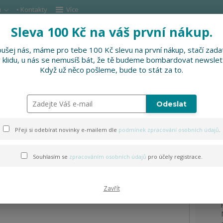
u
• Kontakty
Více
Sleva 100 Kč na váš první nákup.
Hleda
ušej nás, máme pro tebe 100 Kč slevu na první nákup, stačí zadat
v klidu, u nás se nemusíš bát, že tě budeme bombardovat newslet
DOPLŇKY
SLEVNĚNO
PRO FIRMY, FESTI
Když už něco pošleme, bude to stát za to.
adovka v jednom
Odeslat
ženky,dokladovka v jednom
Přeji si odebírat novinky e-mailem dle
podmínek zpracování osobních údajů
.
Souhlasím se
zpracováním osobních údajů
pro účely registrace.
Zavřít