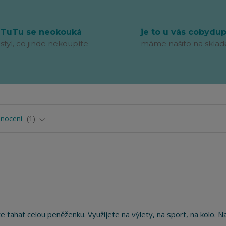
TuTu se neokouká
je to u vás cobydu
styl, co jinde nekoupíte
máme našito na sklad
nocení
1
tahat celou peněženku. Využijete na výlety, na sport, na kolo. Na