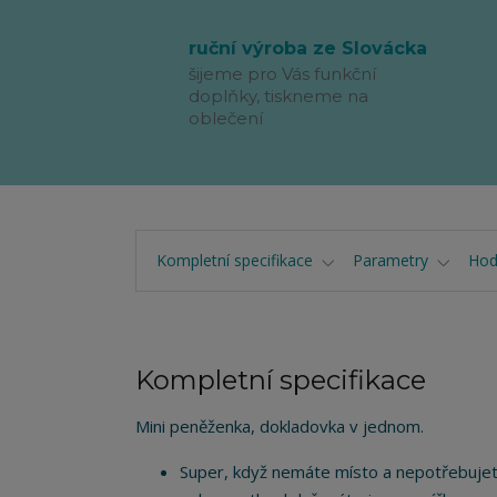
ruční výroba ze Slovácka
šijeme pro Vás funkční
doplňky, tiskneme na
oblečení
Kompletní specifikace
Parametry
Hod
Kompletní specifikace
Mini peněženka, dokladovka v jednom.
Super, když nemáte místo a nepotřebujete 