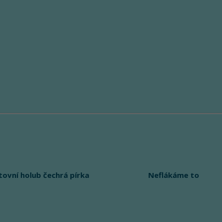
tovní holub čechrá pírka
Neflákáme to