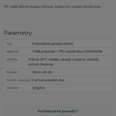
TIP: Vaše děti ho budou milovat, známe to z vlastní zkušenosti.
Parametry
Typ
Podsedáček jarní/podzimní
Materiál
100% polyester + TPU membrána (10000/3000)
Údržba
´Prát na 30°C, nebělit, nesušit v sušičce, nežehlit,
nečistit chemicky
Rozměr
30cm x 45 cm
Termín odeslání
3 až 8 pracovních dnů
Gramáž
320g/m2
Potřebujete poradit?