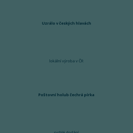
Uzrálo v českých hlavách
lokální výroba v ČR
Poštovní holub čechrá pírka
rychlé dodání