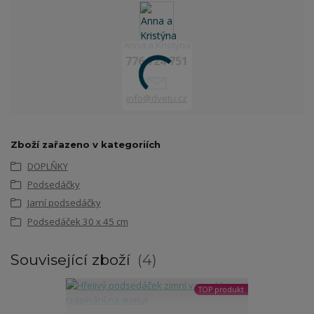
Anna a Kristýna
776 724 751
info@dvetu.cz
Zboží zařazeno v kategoriích
DOPLŇKY
Podsedáčky
Jarní podsedáčky
Podsedáček 30 x 45 cm
Související zboží
4
TOP produkt