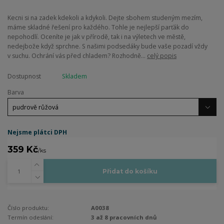
Kecni si na zadek kdekoli a kdykoli. Dejte sbohem studeným mezím,
máme skladné řešení pro každého. Tohle je nejlepší parťák do
nepohodlí. Oceníte je jak v přírodě, tak i na výletech ve městě,
nedejbože když sprchne. S našimi podsedáky bude vaše pozadí vždy
v suchu. Ochrání vás před chladem? Rozhodně...
celý popis
Dostupnost
Skladem
Barva
Nejsme plátci DPH
359 Kč
/
ks
Přidat do košíku
Číslo produktu:
A0038
Termín odeslání:
3 až 8 pracovních dnů