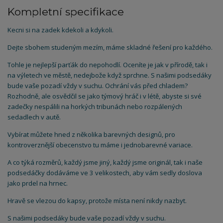
Kompletní specifikace
Kecni si na zadek kdekoli a kdykoli.
Dejte sbohem studeným mezím, máme skladné řešení pro každého.
Tohle je nejlepší parťák do nepohodlí. Oceníte je jak v přírodě, tak i
na výletech ve městě, nedejbože když sprchne. S našimi podsedáky
bude vaše pozadí vždy v suchu. Ochrání vás před chladem?
Rozhodně, ale osvědčil se jako týmový hráč i v létě, abyste si své
zadečky nespálili na horkých tribunách nebo rozpálených
sedadlech v autě.
Vybírat můžete hned z několika barevných designů, pro
kontroverznější obecenstvo tu máme i jednobarevné variace.
A co týká rozměrů, každý jsme jiný, každý jsme originál, tak i naše
podsedáčky dodáváme ve 3 velikostech, aby vám sedly doslova
jako prdel na hrnec.
Hravě se vlezou do kapsy, protože místa není nikdy nazbyt.
S našimi podsedáky bude vaše pozadí vždy v suchu.