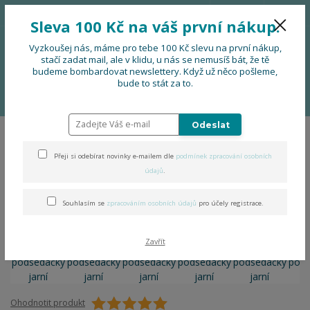
776 724 751
CZK
Sleva 100 Kč na váš první nákup.
0
0 Kč
Vyzkoušej nás, máme pro tebe 100 Kč slevu na první nákup,
stačí zadat mail, ale v klidu, u nás se nemusíš bát, že tě
budeme bombardovat newslettery. Když už něco pošleme,
Menu
bude to stát za to.
Úvod
DOPLŇKY
Pastelové podsedáčky jarní
Odeslat
Pastelové podsedáčky jarní
Přeji si odebírat novinky e-mailem dle
podmínek zpracování osobních
údajů
.
Souhlasím se
zpracováním osobních údajů
pro účely registrace.
Zavřít
Ohodnotit produkt