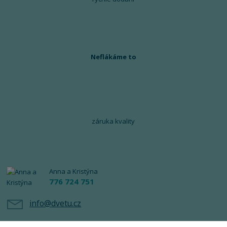
Neflákáme to
záruka kvality
Anna a Kristýna
776 724 751
info@dvetu.cz