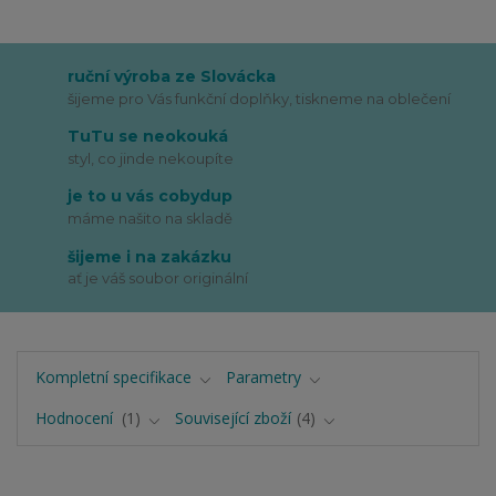
ruční výroba ze Slovácka
šijeme pro Vás funkční doplňky, tiskneme na oblečení
TuTu se neokouká
styl, co jinde nekoupíte
je to u vás cobydup
máme našito na skladě
šijeme i na zakázku
ať je váš soubor originální
Kompletní specifikace
Parametry
Hodnocení
1
Související zboží
4