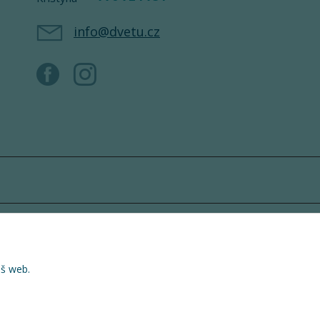
info@dvetu.cz
áš web.