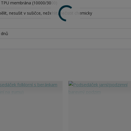
+ TPU membrána (10000/3000)
ělit, nesušit v sušičce, nežehlit, nečistit chemicky
h dnů