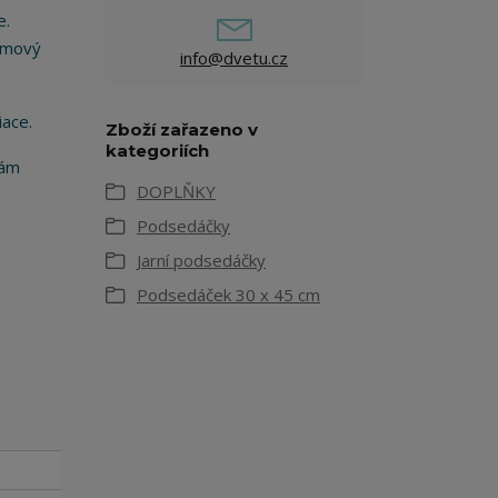
e.
týmový
info@dvetu.cz
iace.
Zboží zařazeno v
kategoriích
vám
DOPLŇKY
Podsedáčky
Jarní podsedáčky
Podsedáček 30 x 45 cm