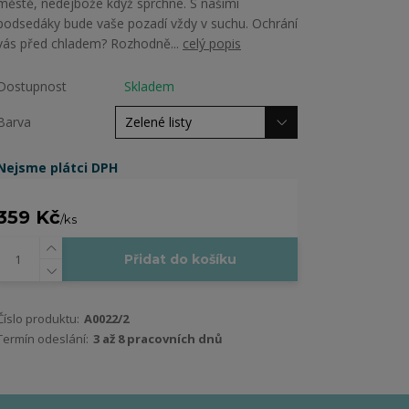
městě, nedejbože když sprchne. S našimi
podsedáky bude vaše pozadí vždy v suchu. Ochrání
vás před chladem? Rozhodně...
celý popis
Dostupnost
Skladem
Barva
Nejsme plátci DPH
359 Kč
/
ks
Přidat do košíku
Číslo produktu:
A0022/2
Termín odeslání:
3 až 8 pracovních dnů