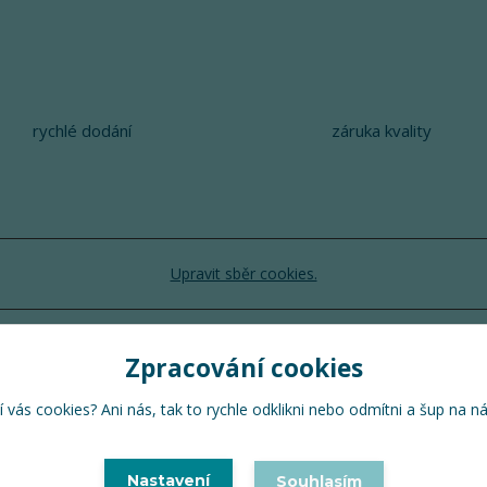
rychlé dodání
záruka kvality
Upravit sběr cookies.
TuTu 2024 © Všechna práva vyhrazena
Zpracování cookies
Vytvořeno na
Eshop-rychle.cz
 vás cookies? Ani nás, tak to rychle odklikni nebo odmítni a šup na n
Nastavení
Souhlasím