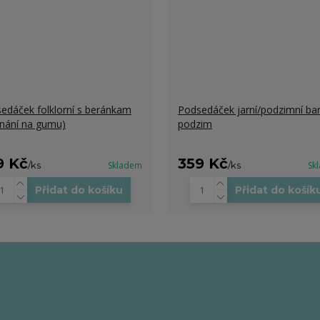
edáček folklorní s beránkam
Podsedáček jarní/podzimní ba
ínání na gumu)
podzim
9 Kč
359 Kč
/
ks
Skladem
/
ks
Sk
Přidat do košíku
Přidat do košík