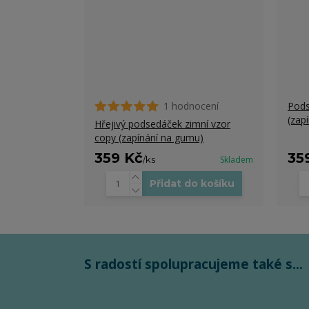
1 hodnocení
Pods
(zap
Hřejivý podsedáček zimní vzor
copy (zapínání na gumu)
359 Kč
35
/
ks
Skladem
Přidat do košíku
S radostí spolupracujeme také s...