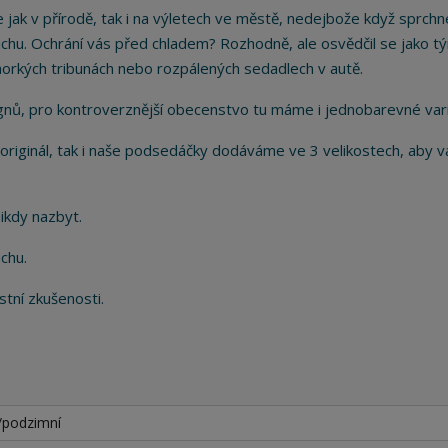
e jak v přírodě, tak i na výletech ve městě, nedejbože když sprchn
chu. Ochrání vás před chladem? Rozhodně, ale osvědčil se jako 
a horkých tribunách nebo rozpálených sedadlech v autě.
gnů, pro kontroverznější obecenstvo tu máme i jednobarevné var
 originál, tak i naše podsedáčky dodáváme ve 3 velikostech, aby 
 nikdy nazbyt.
chu.
stní zkušenosti.
/podzimní