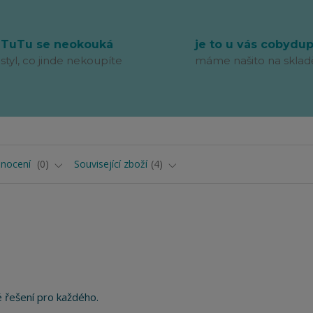
TuTu se neokouká
je to u vás cobydu
styl, co jinde nekoupíte
máme našito na sklad
nocení
0
Související zboží
4
řešení pro každého.