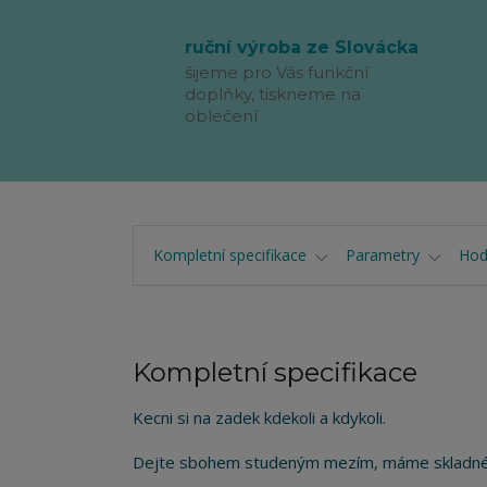
ruční výroba ze Slovácka
šijeme pro Vás funkční
doplňky, tiskneme na
oblečení
Kompletní specifikace
Parametry
Hod
Kompletní specifikace
Kecni si na zadek kdekoli a kdykoli.
Dejte sbohem studeným mezím, máme skladné 