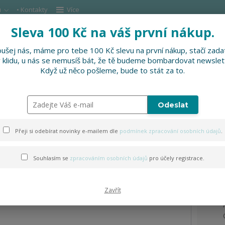
u
• Kontakty
Více
Sleva 100 Kč na váš první nákup.
Hleda
ušej nás, máme pro tebe 100 Kč slevu na první nákup, stačí zadat
v klidu, u nás se nemusíš bát, že tě budeme bombardovat newslet
DOPLŇKY
SLEVNĚNO
PRO FIRMY, FESTI
Když už něco pošleme, bude to stát za to.
ody (zapínání na gumu)
Odeslat
vníky přírody (zapínání na 
Přeji si odebírat novinky e-mailem dle
podmínek zpracování osobních údajů
.
Souhlasím se
zpracováním osobních údajů
pro účely registrace.
Zavřít