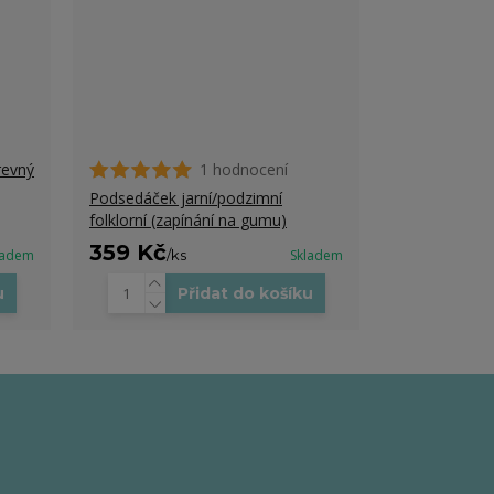
revný
1 hodnocení
Podsedáček jarní/podzimní
folklorní (zapínání na gumu)
359 Kč
ladem
/
ks
Skladem
u
Přidat do košíku