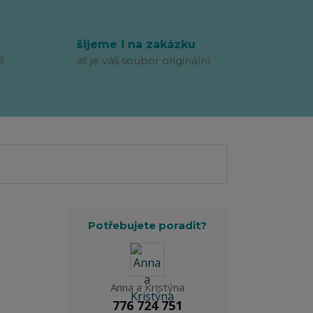
p
šijeme i na zakázku
ě
ať je váš soubor originální
Potřebujete poradit?
Anna a Kristýna
776 724 751