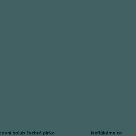
tovní holub čechrá pírka
Neflákáme to