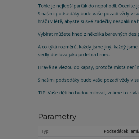
Tohle je nejlepší parťák do nepohodlí. Oceníte j
S našimi podsedáky bude vaše pozadí vždy v su
hráč i v létě, abyste si své zadečky nespálili n
Vybírat můžete hned z několika barevných desi
A co týká rozměrů, každý jsme jiný, každý jsme
sedly doslova jako prdel na hrnec.
Hravě se vlezou do kapsy, protože místa není
S našimi podsedáky bude vaše pozadí vždy v su
TIP: Vaše děti ho budou milovat, známe to z vla
Parametry
Typ
Podsedáček jarní