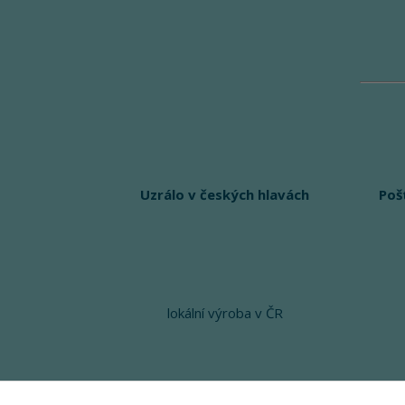
Uzrálo v českých hlavách
Poš
lokální výroba v ČR