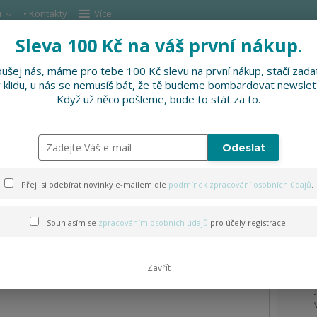
u
• Kontakty
Více
Sleva 100 Kč na váš první nákup.
Hleda
ušej nás, máme pro tebe 100 Kč slevu na první nákup, stačí zadat
v klidu, u nás se nemusíš bát, že tě budeme bombardovat newslet
DOPLŇKY
SLEVNĚNO
PRO FIRMY, FESTI
Když už něco pošleme, bude to stát za to.
a rybáře zimní (zapínání na knoflík)
Odeslat
 myslivce a rybáře zimní (za
Přeji si odebírat novinky e-mailem dle
podmínek zpracování osobních údajů
.
Souhlasím se
zpracováním osobních údajů
pro účely registrace.
Zavřít