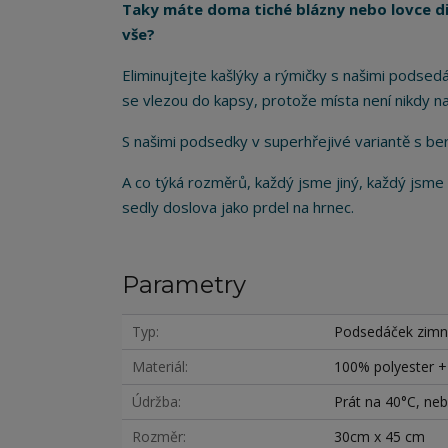
Taky máte doma tiché blázny nebo lovce div
vše?
Eliminujtejte kašlýky a rýmičky s našimi podsed
se vlezou do kapsy, protože místa není nikdy n
S našimi podsedky v superhřejivé variantě s be
A co týká rozměrů, každý jsme jiný, každý jsme
sedly doslova jako prdel na hrnec.
Parametry
Typ
Podsedáček zimn
Materiál
100% polyester 
Údržba
Prát na 40°C, nebě
Rozměr
30cm x 45 cm