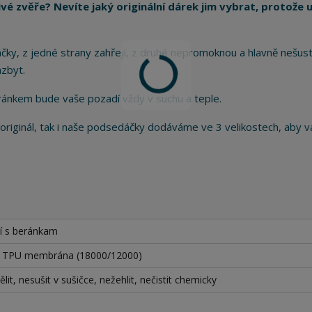
é zvěře? Nevíte jaký originální dárek jim vybrat, protože u
áčky, z jedné strany zahřejí, z druhé nepromoknou a hlavně nešust
azbyt.
ránkem bude vaše pozadí vždy v suchu a teple.
 originál, tak i naše podsedáčky dodáváme ve 3 velikostech, aby 
í s beránkam
+ TPU membrána (18000/12000)
lit, nesušit v sušičce, nežehlit, nečistit chemicky