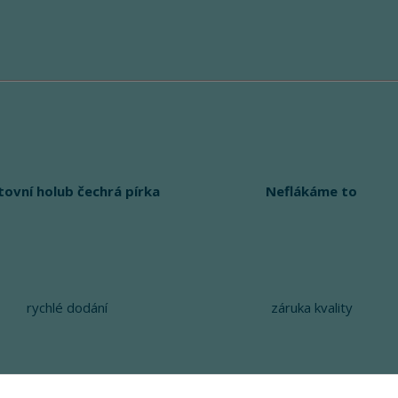
tovní holub čechrá pírka
Neflákáme to
rychlé dodání
záruka kvality