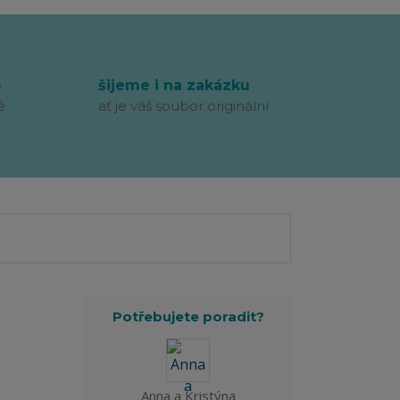
p
šijeme i na zakázku
ě
ať je váš soubor originální
Potřebujete poradit?
Anna a Kristýna