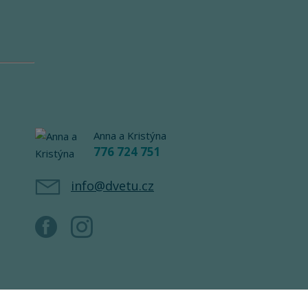
Anna a Kristýna
776 724 751
info@dvetu.cz