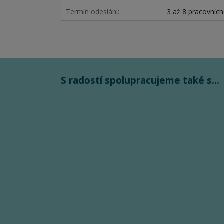
Termín odeslání
3 až 8 pracovníc
S radostí spolupracujeme také s...