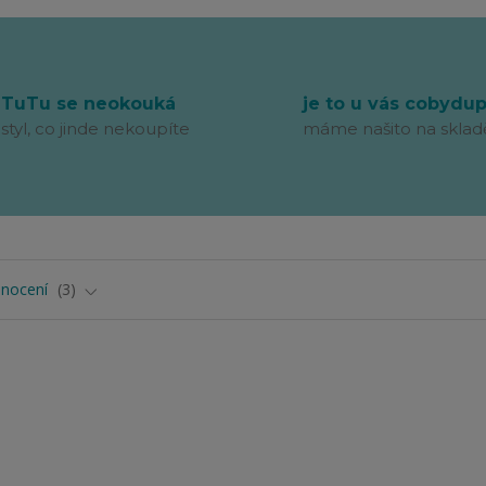
TuTu se neokouká
je to u vás cobydu
styl, co jinde nekoupíte
máme našito na sklad
nocení
3