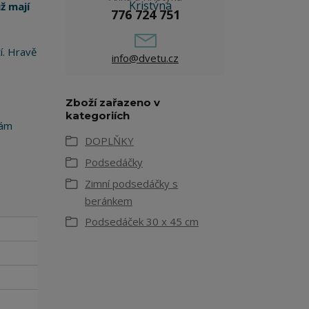
ž mají
776 724 751
í. Hravě
info@dvetu.cz
Zboží zařazeno v
kategoriích
vám
DOPLŇKY
Podsedáčky
Zimní podsedáčky s
beránkem
Podsedáček 30 x 45 cm