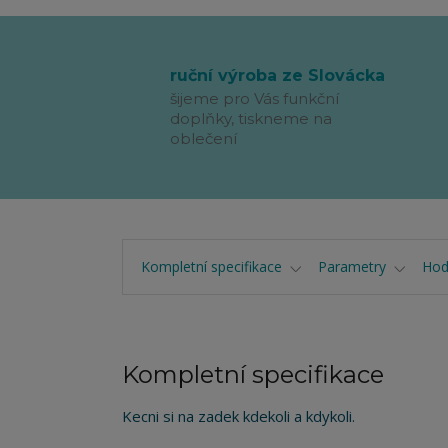
ruční výroba ze Slovácka
šijeme pro Vás funkční
doplňky, tiskneme na
oblečení
Kompletní specifikace
Parametry
Hod
Kompletní specifikace
Kecni si na zadek kdekoli a kdykoli.