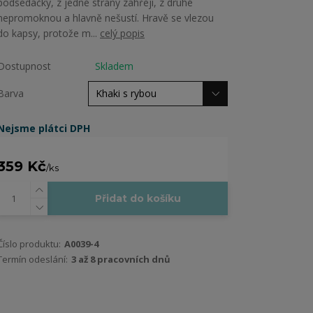
podsedáčky, z jedné strany zahřejí, z druhé
nepromoknou a hlavně nešustí. Hravě se vlezou
do kapsy, protože m...
celý popis
Dostupnost
Skladem
Barva
Nejsme plátci DPH
359 Kč
/
ks
Přidat do košíku
Číslo produktu:
A0039-4
Termín odeslání:
3 až 8 pracovních dnů